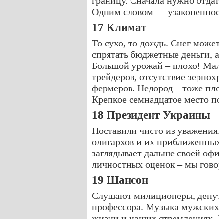
границу. Сначала нужно отдат
Одним словом — узаконенное
17 Климат
То сухо, то дождь. Снег може
спрятать бюджетные деньги, а
Большой урожай – плохо! Мал
трейдеров, отсутствие зернох
фермеров. Недород – тоже п
Крепкое семнадцатое место п
18 Президент Украины
Поставили чисто из уважения.
олигархов и их приближенных
заглядывает дальше своей оф
личностных оценок – мы гово
19 Шансон
Слушают милиционеры, депут
профессора. Музыка мужских
жизни и наших стремлениях. 