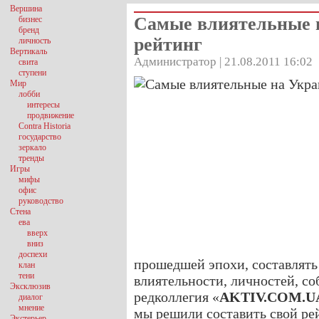
Вершина
Самые влиятельные 
бизнес
бренд
рейтинг
личность
Вертикаль
Администратор | 21.08.2011 16:02
свита
ступени
Мир
лобби
интересы
продвижение
Contra Historia
государство
зеркало
тренды
Игры
мифы
офис
руководство
Стена
ева
вверх
вниз
доспехи
прошедшей эпохи, составлять
клан
тени
влиятельности, личностей, со
Эксклюзив
редколлегия «
AKTIV.COM.U
диалог
мнение
мы решили составить свой ре
Экстерьер