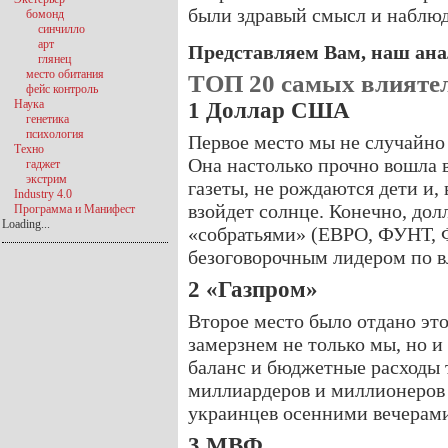
были здравый смысл и наблюд
бомонд
синчилло
арт
Представляем Вам, наш ан
глянец
место обитания
ТОП 20 самых влияте
фейс контроль
Наука
1 Доллар США
генетика
психология
Первое место мы не случайно
Техно
Она настолько прочно вошла в
гаджет
экстрим
газеты, не рождаются дети и,
Industry 4.0
взойдет солнце. Конечно, дол
Программа и Манифест
Loading...
«собратьями» (ЕВРО, ФУНТ, Ф
безоговорочным лидером по в
2 «Газпром»
Второе место было отдано это
замерзнем не только мы, но и
баланс и бюджетные расходы 
миллиардеров и миллионеров 
украинцев осенними вечерами
3 МВФ