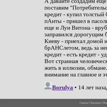
Главная
Вершина
Ве