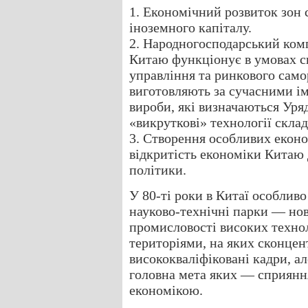
1. Економічний розвиток зон 
іноземного капіталу.
2. Народногосподарський ком
Китаю функціонує в умовах с
управління та ринкового само
виготовляють за сучасними і
вироби, які визначаються Уря
«викруткові» технології склад
3. Створення особливих еконо
відкритість економіки Китаю 
політики.
У 80-ті роки в Китаї особливо
науково-технічні парки — но
промисловості високих технол
територіями, на яких сконцент
висококваліфіковані кадри, 
головна мета яких — сприяння
економікою.