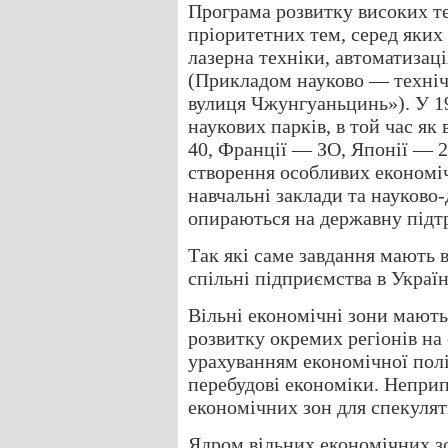
Програма розвитку високих т
пріоритетних тем, серед яких
лазерна техніки, автоматизація
(Прикладом науково — техніч
вулиця Чжунгуаньцинь»). У 19
наукових парків, в той час я
40, Франції — ЗО, Японії — 2
створення особливих економі
навчальні заклади та науково-
опираються на державну підт
Так які саме завдання мають 
спільні підприємства в Україн
Вільні економічні зони мают
розвитку окремих регіонів на
урахуванням економічної пол
перебудові економіки. Непри
економічних зон для спекулят
Ядром вільних економічних зо