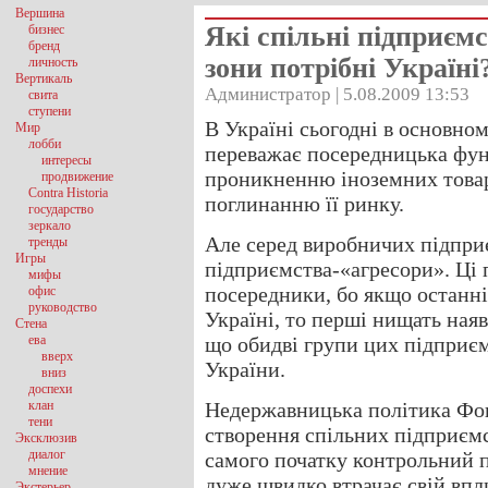
Вершина
Які спільні підприємс
бизнес
бренд
зони потрібні Україні
личность
Вертикаль
Администратор | 5.08.2009 13:53
свита
ступени
В Україні сьогодні в основном
Мир
лобби
переважає посередницька фун
интересы
проникненню іноземних товарі
продвижение
Contra Historia
поглинанню її ринку.
государство
зеркало
Але серед виробничих підпри
тренды
Игры
підприємства-«агресори». Ці 
мифы
посередники, бо якщо останні
офис
руководство
Україні, то перші нищать наяв
Стена
ева
що обидві групи цих підприєм
вверх
України.
вниз
доспехи
клан
Недержавницька політика Фо
тени
створення спільних підприємс
Эксклюзив
диалог
самого початку контрольний п
мнение
дуже швидко втрачає свій впл
Экстерьер