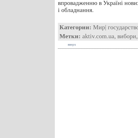
впровадженню в Україні нових
і обладнання.
Категории:
Мир
|
государств
Метки:
aktiv.com.ua
,
вибори
вверх