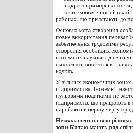
— відкриті приморські міста;
— зони економічного і техніч
районах, що прилягають до по
Основна мета створення особ
повне використання переваг ї
забезпечення трудовими рес
створення особливих економіч
іноземних наукових досягнень,
економіки, вивчення кон»юнкт
кадрів.
У вільних економічних зонах
підприємства. Іноземні інвест
нульовими податками не засто
підприємств, що працюють в
виробляти в першу чергу прод
Незважаючи на всю різноман
зони Китаю мають ряд спіл