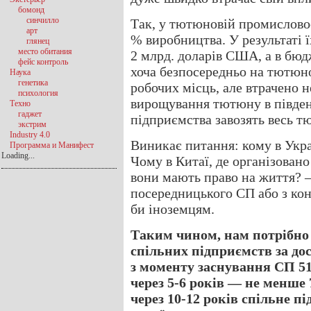
бомонд
синчилло
Так, у тютюновій промислово
арт
% виробництва. У результаті ї
глянец
место обитания
2 млрд. доларів США, а в бюд
фейс контроль
хоча безпосередньо на тютюн
Наука
генетика
робочих місць, але втрачено 
психология
вирощування тютюну в півден
Техно
гаджет
підприємства завозять весь тю
экстрим
Industry 4.0
Виникає питання: кому в Украї
Программа и Манифест
Loading...
Чому в Китаї, де організовано
вони мають право на життя? 
посередницького СП або з ко
би іноземцям.
Таким чином, нам потрібно
спільних підприємств за до
з моменту заснування СП 51
через 5-6 років — не менше
через 10-12 років спільне п