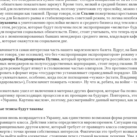
 обязательно показательно зарежут. Кроме того, мелкий и средний бизнес явля
азой для политических оппонентов, поэтому уничтожив эту прослойку, можно 
у оппозиции как таковой. Проще говоря, если
Сталин
пожертвовал крестьяна
сы для Большого рывка и стабилизировать советский режим, то логика неизбе
нуковича
к уничтожению прослойки мелкого и среднего бизнеса под тем или
 этом, ресурсы, которые будут получены после экспроприации «мелкоты» буд
ля покрытия социальных обязательств. Плюс, стоит учитывать, что теперь ну
ься о люмпенизированных бывших менеджерах среднего звена, владельцев каф
д., которые окажутся на социальном дне.
 начинается самая интересная часть нашего марлезонского балета. Вдруг, на Ба
ее говоря, уже осознали), что без «экспроприации экспроприаторов» режиму н
адимира Владимировича Путина
, который превратил когорты российских ол
ных менеджеров на полугосударственных корпорациях, стоит перед глазами. 
едств режим будет втянут в столкновение частью олигархов. Это противостоян
ровать в формат игры «государство устанавливает справедливый порядок». Шо
 увлекательное, особенно, когда после поглощения «чужих» (кстати, Владими
дировались»), Голем начнет пожирать «своих». Ну что ж, ребята, на войне – та
ознательно ушел от включения в материал других факторов, которые бы позво
картинку происходящих процессов и их проекцию на будущее. Повторюсь, это
а «Украина. Картина маслом», поэтому, рассматривайте данный материал, как за
е тезисы будут таковы
:
апия вновь возвращается в Украину, как единственно возможная форма решен
правящего класса. Действия элиты определяются мировоззрением. Ситуация е
принципиально другом ключе, который требует от правящего класса совершени
ертв с точки зрения собственных интересов. Фактически это требует возвыси
бы выйти найти адекватные, стоящими перед страной вызовам, решения. Увы, 