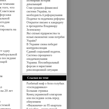
нных
Всемирная история
и темпами
девальваций
 того, что
Стан грошово-фінансової
 Советском
системи України, та
 форсажа
необхідність її реформування
ральной
Податки та податкова реформа
сегодня
Открытое письмо к кандидату
рсы,
в президенты Владимиру
тировать на
Зеленскому
Які спільні підприємства та
вільні економічні зони потрібні
Україні?
В Украине снова победит
контрреволюция
ет одну
Єдиний соціальний податок.
олиберальной
Система спрощеного
а последние
оподатковування
ующей
Украина: Неолиберальный
форсаж и нарастание
революционной ситуации
ля
Ссылки по теме
и
Разбитый миф о бело-голубых
ыл
«господарниках»
на 20 лет
Большая стрижка
Конец украинской олигархии
или последняя осень перед
и
обнулением
истемой
«Януковичи» из 95 квартала
нсировал