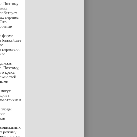
е. Поэтому
циях.
особствует
ях перевес
 Это
местные
в форме
 в ближайшее
ие
и перестали
ыло
одлежит
. Поэтому,
го краха
можностей
нными
 могут –
ции в
ным отличием
е плоды
все
или
с социальных
ет режиму
инципиально