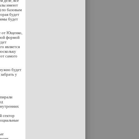
м деле, все
налы имеют
) по базовым
торая будет
зимы будет
е от Ющенко,
тной формой
удет
го является
поскольку
 от самого
 нужно будет
 забрать у
спирали
од
внутренних
й сектор
 социальные
ые
роне,