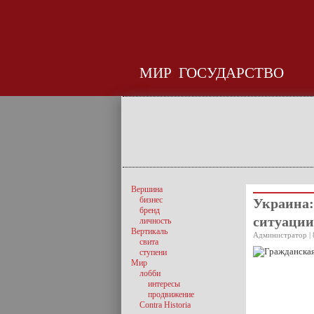
МИР
ГОСУДАРСТВО
Вершина
бизнес
Украина:
бренд
ситуации
личность
Вертикаль
Администратор | 
свита
ступени
Мир
лобби
интересы
продвижение
Contra Historia