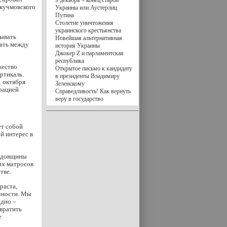
9 декабря – конец старой
 кучмовского
Украины или Аустерлиц
Путина
Столетие уничтожения
украинского крестьянства
ывать
Новейшая альтернативная
вать между
история Украины
Джокер Z и парламентская
республика
жество
Открытое письмо к кандидату
ртикаль.
в президенты Владимиру
 октября
Зеленскому
трацией
Справедливость! Как вернуть
веру в государство
ет собой
й интерес в
годовщины
ых матросов
тве.
раста,
чности. Мы
одно –
евратить
е