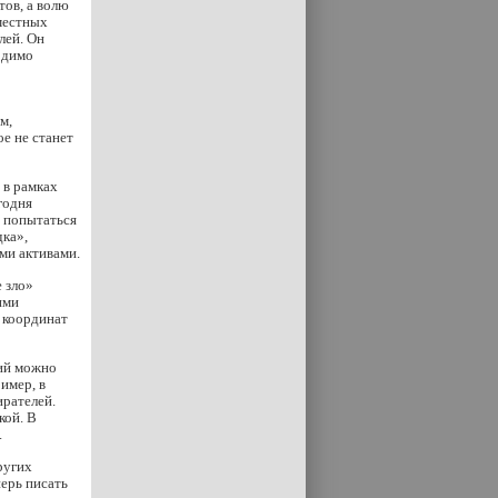
тов, а волю
местных
лей. Он
ходимо
м,
е не станет
 в рамках
годня
у попытаться
ка»,
ми активами.
 зло»
ими
 координат
ций можно
имер, в
ирателей.
кой. В
.
ругих
перь писать