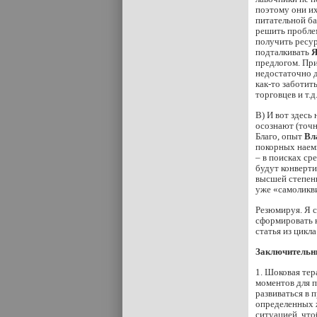
поэтому они их
питательной б
решить проблем
получить ресур
подталкивать
Я
предлогом. При
недостаточно д
как-то заботит
торговцев и т.
В) И вот здесь
осознают (точн
Благо, опыт
Вл
покорных наем
– в поисках ср
будут конверти
высшей степени
уже «самоликви
Резюмируя. Я с
сформировать 
статья из цикл
Заключительны
1. Шоковая тер
моментов для 
развиваться в 
определенных ж
ситуацией, что