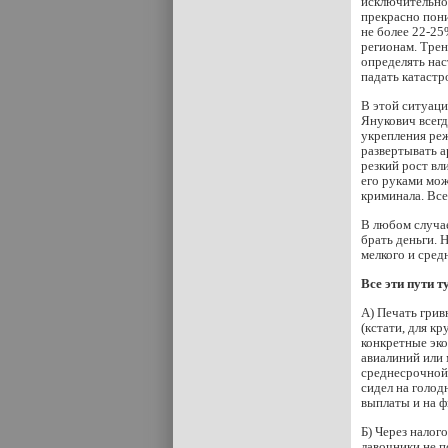
исключительно 
прекрасно пони
не более 22-25
регионам. Тре
определять нас
падать катастр
В этой ситуац
Янукович всегд
укрепления ре
развертывать а
резкий рост вл
его руками мож
криминала. Все
В любом случае
брать деньги. 
мелкого и сред
Все эти пути 
А) Печать грив
(кстати, для к
конкретные эко
авиалиний или 
среднесрочной 
сидел на голод
выплаты и на ф
Б) Через налог
лавочники не п