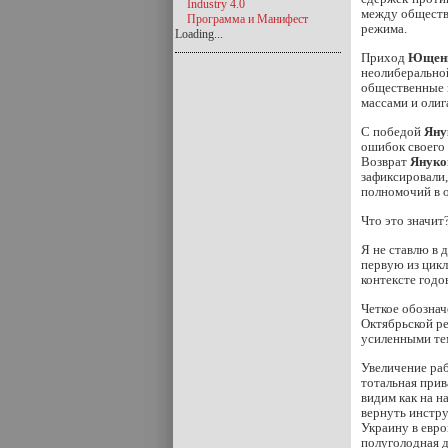
Industry 4.0
между обществ
Программа и Манифест
режима.
Loading...
Приход
Ющен
неолиберальной
общественные н
массами и олиг
С победой
Яну
ошибок своего 
Возврат
Януко
зафиксировали,
полномочий в 
Что это значит
Я не ставлю в 
первую из цикл
контексте год
Четкое обознач
Октябрьской ре
усиленными тем
Увеличение раб
тотальная при
видим как на н
вернуть инстру
Украину в евро
полуголодная д