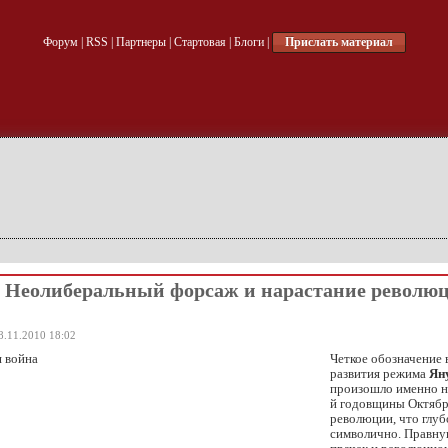
Форум
|
RSS
|
Партнеры
|
Стартовая
|
Блоги
|
Прислать материал
 Неолиберальный форсаж и нарастание револю
8.11.2010 18:02
Четкое обозначение 
развития режима
Ян
произошло именно н
й годовщины Октябр
революции, что глуб
символично. Правнук