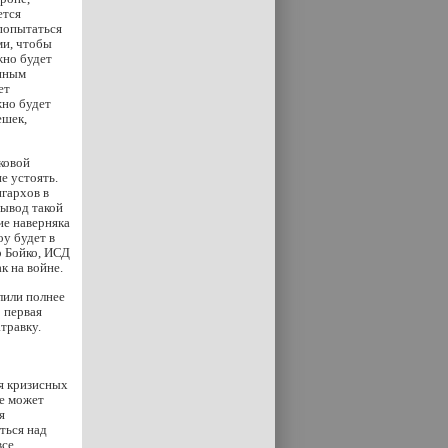
ется
попытаться
ми, чтобы
жно будет
 иным
ет
жно будет
ешек,
нковой
е устоять.
игархов в
Вывод такой
ие наверняка
у будет в
р Бойко, ИСД
к на войне.
лили полнее
 первая
травку.
ия кризисных
ще может
я
ться над
все