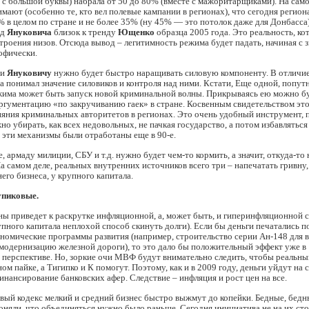
с большой буквы) набрала от 50 до 80% (вместе с мажоритарщиками). На само
мают (особенно те, кто вел полевые кампании в регионах), что сегодня регио
% в целом по стране и не более 35% (ну 45% — это потолок даже для Донбасса
нд
Януковича
близок к тренду
Ющенко
образца 2005 года. Это реальность, ко
троения низов. Отсюда вывод – легитимность режима будет падать, начиная с 
офически.
ии
Януковичу
нужно будет быстро наращивать силовую компоненту. В отличи
а понимал значение силовиков и контроля над ними. Кстати, Еще одной, попу
жима может быть запуск новой криминальной волны. Прикрываясь ею можно б
ргументацию «по закручиванию гаек» в стране. Косвенным свидетельством это
ияния криминальных авторитетов в регионах. Это очень удобный инструмент, 
но убирать, как всех недовольных, не пачкая государство, а потом избавляться
 эти механизмы были отработаны еще в 90-е.
, армаду милиции, СБУ и т.д. нужно будет чем-то кормить, а значит, откуда-то
На самом деле, реальных внутренних источников всего три – напечатать гривну,
него бизнеса, у крупного капитала.
тупиковые.
ны приведет к раскрутке инфляционной, а, может быть, и гиперинфляционной 
рупного капитала неплохой способ скинуть долги). Если бы деньги печатались п
номические программы развития (например, строительство серии Ан-148 для 
модернизацию железной дороги), то это дало бы положительный эффект уже в
перспективе. Но, зоркие очи МВФ будут внимательно следить, чтобы реальны
ном пайке, а Тигипко и К помогут. Поэтому, как и в 2009 году, деньги уйдут на
инансирование банковских афер. Следствие – инфляция и рост цен на все.
овый кодекс мелкий и средний бизнес быстро выжмут до копейки. Бедные, бедн
оняли, что объединяться нужно было раньше. Сегодня инициатива не на их сто