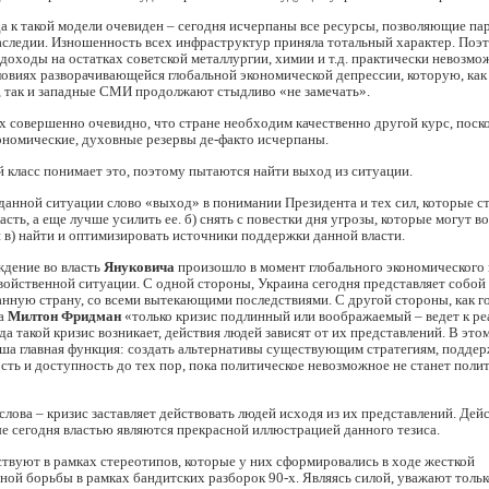
 к такой модели очевиден – сегодня исчерпаны все ресурсы, позволяющие па
аследии. Изношенность всех инфраструктур приняла тотальный характер. Поэт
доходы на остатках советской металлургии, химии и т.д. практически невозмо
ловиях разворачивающейся глобальной экономической депрессии, которую, как
, так и западные СМИ продолжают стыдливо «не замечать».
х совершенно очевидно, что стране необходим качественно другой курс, поско
ономические, духовные резервы де-факто исчерпаны.
 класс понимает это, поэтому пытаются найти выход из ситуации.
 данной ситуации слово «выход» в понимании Президента и тех сил, которые ст
ласть, а еще лучше усилить ее. б) снять с повестки дня угрозы, которые могут в
и в) найти и оптимизировать источники поддержки данной власти.
ждение во власть
Януковича
произошло в момент глобального экономического 
двойственной ситуации. С одной стороны, Украина сегодня представляет собо
нную страну, со всеми вытекающими последствиями. С другой стороны, как г
ма
Милтон Фридман
«только кризис подлинный или воображаемый – ведет к р
да такой кризис возникает, действия людей зависят от их представлений. В этом
ша главная функция: создать альтернативы существующим стратегиям, поддер
ть и доступность до тех пор, пока политическое невозможное не станет поли
слова – кризис заставляет действовать людей исходя из их представлений. Дейс
 сегодня властью являются прекрасной иллюстрацией данного тезиса.
твуют в рамках стереотипов, которые у них сформировались в ходе жесткой
ой борьбы в рамках бандитских разборок 90-х. Являясь силой, уважают тольк