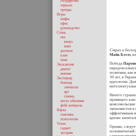
государство
зеркало
тренды
Игры
мифы
офис
руководство
Стена
ева
вверх
вниз
Страх и беспо
доспехи
Майк Бэтлз
, в
клан
тени
Победа
Партии
Эксклюзив
парадоксальную
диалог
политики, как 
мнение
30 лет, в Укра
Экстерьер
идеологии. Даж
бомонд
интеллектуальн
синчилло
арт
Ничего странно
глянец
правящего кла
место обитания
комсомольские
фейс контроль
экономистов в 
Наука
эффективным и
генетика
кризис капитал
психология
Техно
Однако, следуе
гаджет
половинчатый х
экстрим
сдержек-против