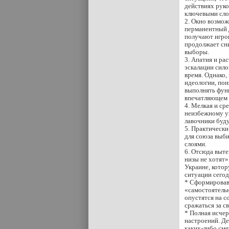
действиях руко
ключевыми сло
2. Окно возмо
перманентный д
получают игрок
продолжает сн
выборы.
3. Апатия и ра
эскалации сило
время. Однако,
идеологии, пон
выполнять фун
впечатляющем 
4. Мелкая и ср
неизбежному у
лавочники буду
5. Практически
для союза выб
слоями.
6. Отсюда выт
низы не хотят
Украине, кото
ситуации сегод
* Сформировавш
«самостоятельно
опустятся на с
сражаться за с
* Полная исчер
настроений. Де
каких-либо см