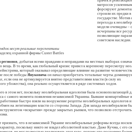
прачек и революцио
матросов усиленным
форсируют демонтаж
строили их предки в
государстве. Мотив
перехода к неолибе
модели очевидны – 
исчерпаны все ресу
позволяющие парази
советском наследии.
рядок несут реальные перспективы
ладелец охранной фирмы Custer Battles
 регионов
, добытая всеми правдами и неправдами на местных выборах означа
 вещь. В то время, как глобальный кризис привел к коренному пересмотру не
мейнстрима, который оказывал определяющие влияние на развитие человечеств
ине после победы
Януковича
он начал приобретать тотальные черты доминир
е, если она не артикулируется внятно представителями власти (в силу их
ого убожества), она реально осуществляется в ряде системных ходов.
го в этом нет, поскольку неолиберальная идеология была основополагающей д
сса с самого момента появления независимой Украины. Бывшие компартийные 
 работники быстро взяли на вооружение рецепты неолиберальных идеологов и
обмен на легитимацию власти со стороны Запада. Для запада неолиберализм б
нструментом «вскрытия» прежде закрытых рынков, что позволило отстрочить 
изма.
т признать, что в независимой Украине неолиберальные реформы всегда носил
арактер, поскольку никто не владел абсолютной властью. Даже Кучма, с его с
овесов, не мог полностью реализовать этот курс, потому что постоянно бала