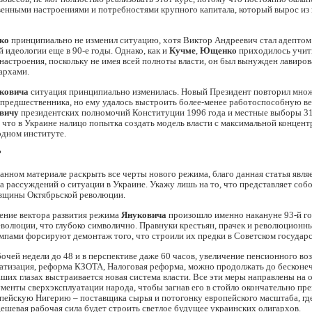
енными настроениями и потребностями крупного капитала, который вырос из
ко
принципиально не изменил ситуацию, хотя Виктор Андреевич стал адептом
 идеологии еще в 90-е годы. Однако, как и
Кучме
,
Ющенко
приходилось учит
астроения, поскольку не имея всей полноты власти, он был вынужден лавиро
архами.
ковича
ситуация принципиально изменилась. Новый Президент повторил мно
предшественника, но ему удалось выстроить более-менее работоспособную ве
вичу
президентских полномочий Конституции 1996 года и местные выборы 31
 что в Украине налицо попытка создать модель власти с максимальной концен
одном институте.
?
данном материале раскрыть все черты нового режима, благо данная статья явля
а рассуждений о ситуации в Украине. Укажу лишь на то, что представляет собо
овщины Октябрьской революции.
ение вектора развития режима
Януковича
произошло именно накануне 93-й 
волюции, что глубоко символично. Правнуки крестьян, прачек и революционн
пами форсируют демонтаж того, что строили их предки в Советском государс
очей недели до 48 и в перспективе даже 60 часов, увеличение пенсионного воз
ватизация, реформа КЗОТА, Налоговая реформа, можно продолжать до бесконе
аших глазах выстраивается новая система власти. Все эти меры направлены на 
менты сверхэксплуатации народа, чтобы загнав его в стойло окончательно пр
пейскую Нигерию – поставщика сырья и потогонку европейского масштаба, гд
ешевая рабочая сила будет строить светлое будущее украинских олигархов.