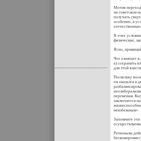
Мотив перехода
на советском н
получать сверх
особенно, в ус
отечественные
В этих условия
физические, эк
Ясно, правящий
Что означает в
а) сохранить в
для этой власт
Поскольку вхо
он оказался в 
разбалансирова
неолиберализ
переменам. Ког
заключается на
жизнеспособнос
неизбежным».
Запомните эти 
осуществляемые
Регионалы дейс
бескомпромиссн