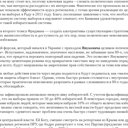
х на кону стоит все, поэтому ключевая задача – сломать политических оппонен
пп, чьи интересы расходятся с их интересами. Фактически это произошло на 
ые показали эффективность курса регионалов, с точки зрения реализации их це
н на выборах в Раду в 2011 году. Благо, поспешные заявления о том, что необ
шанную систему выборов в парламент означает, что Банковая удовлетворена
ю такой избирательной системы.
ся второго тезиса Фридмана — создать альтернативы существующим стратегия
х жизнеспособность и доступность до тех пор, пока политическое невозможно
еизбежным.
й форсаж, который начался в Украине с приходом
Януковича
целиком логичен
». Испуганное, надломленное, апатичное население, не забывшие шок 90-х, се
аса, что придется пережить повторный шок падения. Это позволяет Янукович
опытку цементации режима под прикрытием «жестких мер по наведению поряд
е всего, будут направлены на закрепление прав собственности за теми или ины
и любые действия власти через медиа подаются и будут подаваться, как «малое
я защиты общего блага». Однако, очень быстро режим столкнется с внутренн
оторые практически невозможно разрешить в рамках сложившихся в 90-е годы
и, обогащайся».
ы зафиксировали аномально низкую явку избирателей. С учетом фальсифика
, что на выборы пришло от 30 до 40% избирателей. В некоторых городах, напр
ами избрали людей, которые максимум набрали 10% от общего количества изб
 можно смело говорить, что легитимность местной власти будет предельно низ
тающего «девятого вала» проблем она очень быстро станет чудовищно низкой
я центральной власти. Ей Богу, смешно смотреть на репортажи из Крыма или д
ральных регионов ПРУ, где бодро рапортуют о том, что Партия (предлагаю те