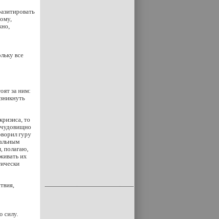
разитировать
ому,
жно,
льку все
оят за ним:
озникнуть
кризиса, то
й чудовищно
оворил гуру
еальным
, полагаю,
живать их
тически
твия,
о силу.