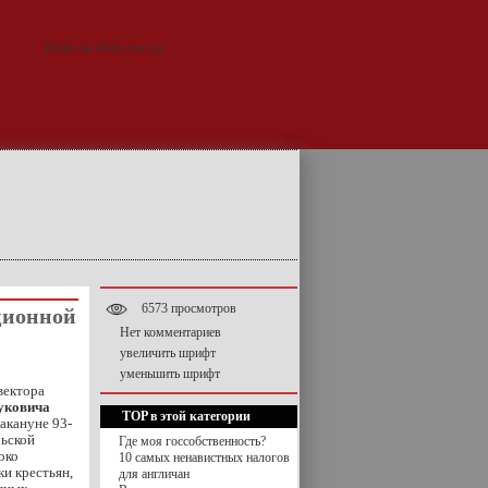
6573 просмотров
ционной
Нет комментариев
увеличить шрифт
уменьшить шрифт
вектора
уковича
TOP в этой категории
акануне 93-
ьской
Где моя госсобственность?
око
10 самых ненавистных налогов
и крестьян,
для англичан