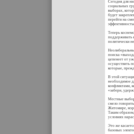
Сегодня для ни
социальных гру
выборах, котор
будет закрепле
перейти на сме
эффективность
Теперь коснем
поддерживать и
политически н
Неолиберальны
поиска «выхода
цепенеет от уж
осуществить п
которые, прежд
В этой ситуаци
необходимое дл
конфликтами, к
«забери, удерж
Местные выбор
смело говорить
Житомире, мэр
Таким образом,
условиях нарас
Это же касаетс
базовых электо