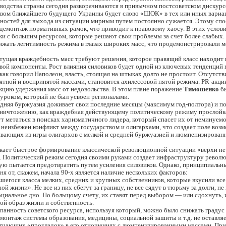
водства страны сегодня разворачиваются в привычном постсоветском дискурс
вом ближайшего будущего Украины будет слово «ШОК» в тех или иных вариа
жностей для выхода из ситуации мирным путем постоянно сужается. Этому сп
емонтаж нормативных рамок, что приводит к правовому хаосу. В этих услови
и с большим ресурсом, которые решают свои проблемы за счет более слабых.
ижать легитимность режима в глазах широких масс, что продемонстрировали 
стущая враждебность масс требуют решения, которое правящий класс находит 
вой компоненты. Рост влияния силовиков будет одной из ключевых тенденций
 как говорил Наполеон, власть, стоящая на штыках долго не простоит. Отсутств
ятной и воспринятой массами, становится ахилессовой пятой режима. PR-акци
кцию удержания масс от недовольства. В этом плане поражение
Тимошенко
б
уроком, который не был усвоен регионалами.
едняя буржуазия доживает свои последние месяцы (максимум год-полтора) и п
ничтожению, как враждебная действующему политическому режиму прослойка
т метаться в поисках харизматичного лидера, который спасет их от неминуемо
 неизбежен конфликт между государством и олигархами, что создает поле воз
ивающих из игры олигархов с мелкой и средней буржуазией и люмпенизирова
екает быстрое формирование классической революционной ситуации «верхи не
». Политический режим сегодня своими руками создает инфраструктуру револю
рую пытается предотвратить путем усиления силовиков. Однако, принципиаль
ня от, скажем, начала 90-х является наличие нескольких факторов:
егося класса мелких, средних и крупных собственников, которые вкусили вс
й жизни». Не все из них сбегут за границу, не все сядут в тюрьму за долги, не 
оциальное дно. По больщому счету, их ставят перед выбором — или сдохнуть, 
вой образ жизни и собственность.
панность советского ресурса, используя который, можно было снижать граду
монтаж системы образования, медицины, социальной зашиты и т.д. не оставля
ягчающих «прокладок» в его отношениях с люмпенизированными массами. Пр