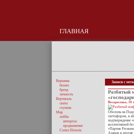
ГЛАВНАЯ
Вершина
Записи с мет
бизнес
бренд
Разбитый 
личность
«господар
Вертикаль
Воскресенье, 18 
свита
ступени
Оболонь на Подол
Мир
светофором, я аб
лобби
подтверждение «
интересы
коллективной бе
продвижение
«Партия Регионо
Contra Historia
Азаров и другие 