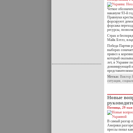
Четкое обозначе
накануне 93-й г
Правнуки кресть
форсируют демон
форсажа переход
ресурсы, позвол
Страх и беспоря
Майк Бэтлз, влад
Победа Партии р
выборах означает
привел к коренн
который оказыва
лет, в Украине п
доминирующей ид
представителями
Метки:
Виктор 
ситуация
,
социал
Новые вопр
руководит
Пятница, 29 мая 
В самый разгар 
Америки разгоре
прессы попал ка