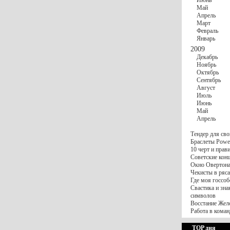
Июнь
Май
Апрель
Март
Февраль
Январь
2009
Декабрь
Ноябрь
Октябрь
Сентябрь
Август
Июль
Июнь
Май
Апрель
Тендер для сво
Браслеты Power
10 черт и пра
Советские конц
Окно Овертона.
Чекисты в ряса
Где моя госсоб
Свастика и зна
символов
Восстание Жел
Работа в коман
TOP дня