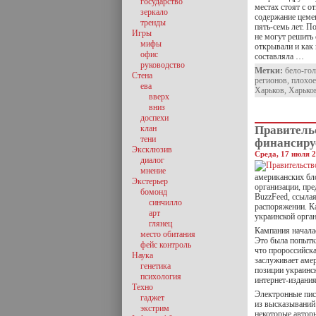
государство
местах стоят с о
зеркало
содержание цеме
тренды
пять-семь лет. П
Игры
не могут решить 
мифы
открывали и как
офис
составляла …
руководство
Метки:
бело-гол
Стена
регионов
,
плохое
ева
Харьков
,
Харьков
вверх
вниз
доспехи
клан
Правитель
тени
финансиру
Эксклюзив
Среда, 17 июля 2
диалог
мнение
американских бл
Экстерьер
организации, пре
бомонд
BuzzFeed, ссылая
синчилло
распоряжении. К
арт
украинской орган
глянец
Кампания начала
место обитания
Это была попытк
фейс контроль
что пророссийск
Наука
заслуживает аме
генетика
позиции украинс
психология
интернет-изданиях
Техно
Электронные пис
гаджет
из высказываний
экстрим
некоторые автор