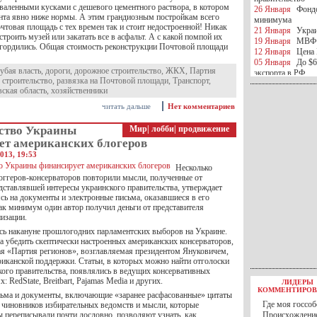
тваленными кусками с дешевого цементного раствора, в котором
26 Января
Фондо
нта явно ниже нормы. А этим грандиозным постройкам всего
минимума
очтовая площадь с тех времен так и стоит недостроенной! Никак
21 Января
Украи
строить музей или закатать все в асфальт. А с какой помпой их
19 Января
МВФ 
 гордились. Общая стоимость реконструкции Почтовой площади
12 Января
Цена 
05 Января
До $6
убая власть
,
дороги
,
дорожное строительство
,
ЖКХ
,
Партия
экспорта в РФ
 строительство
,
развязка на Почтовой площади
,
Транспорт
,
05 Января
Киев
ская область
,
хозяйственники
миротворческой 
05 Января
Герма
читать дальше
Нет комментариев
Ирана
04 Января
Саудо
ство Украины
Мир
|
лобби
|
продвижение
отношения с Ира
ет американских блогеров
25 Декабря
ВР п
013, 19:53
в 2016 году
Несколько
14 Декабря
Егип
оггеров-консерваторов повторили мысли, полученные от
российского лайн
дставлявшей интересы украинского правительства, утверждает
10 Декабря
ЦБ К
сь на документы и электронные письма, оказавшиеся в его
минимума
ак минимум один автор получил деньги от представителя
07 Декабря
Поро
изации.
ИГИЛ
сь накануне прошлогодних парламентских выборов на Украине.
07 Декабря
Ущер
а убедить скептически настроенных американских консерваторов,
05 Декабря
32 ч
ая «Партия регионов», возглавляемая президентом Януковичем,
в Каспийском мо
риканской поддержки. Статьи, в которых можно найти отголоски
01 Декабря
Юань
кого правительства, появлялись в ведущих консервативных
30 Ноября
С 1 д
: RedState, Breitbart, Pajamas Media и других.
ЛИДЕРЫ
30 Ноября
Росс
КОММЕНТИРОВ
ьма и документы, включающие «заранее расфасованные» цитаты
27 Ноября
РФ о
Где моя госсоб
 чиновников избирательных ведомств и мысли, которые
27 Ноября
ВВП 
ы переписывали почти дословно, позволяют узнать, как
Происхождение