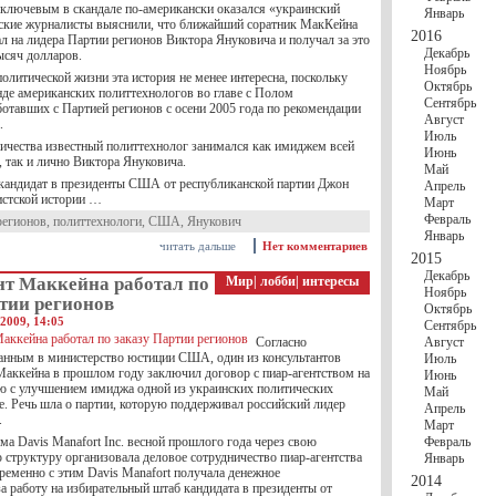
 ключевым в скандале по-американски оказался «украинский
Январь
ские журналисты выяснили, что ближайший соратник МакКейна
2016
л на лидера Партии регионов Виктора Януковича и получал за это
Декабрь
ысяч долларов.
Ноябрь
олитической жизни эта история не менее интересна, поскольку
Октябрь
нде американских политтехнологов во главе с Полом
Сентябрь
отавших с Партией регионов с осени 2005 года по рекомендации
Август
.
Июль
ничества известный политтехнолог занимался как имиджем всей
Июнь
 так и лично Виктора Януковича.
Май
 кандидат в президенты США от республиканской партии Джон
Апрель
стской истории …
Март
Февраль
регионов
,
политтехнологи
,
США
,
Янукович
Январь
читать дальше
Нет комментариев
2015
Декабрь
нт Маккейна работал по
Мир
|
лобби
|
интересы
Ноябрь
тии регионов
Октябрь
2009, 14:05
Сентябрь
Согласно
Август
анным в министерство юстиции США, один из консультантов
Июль
Маккейна в прошлом году заключил договор с пиар-агентством на
Июнь
ую с улучшением имиджа одной из украинских политических
Май
е. Речь шла о партии, которую поддерживал российский лидер
Апрель
.
Март
а Davis Manafort Inc. весной прошлого года через свою
Февраль
структуру организовала деловое сотрудничество пиар-агентства
Январь
ременно с этим Davis Manafort получала денежное
2014
а работу на избирательный штаб кандидата в президенты от