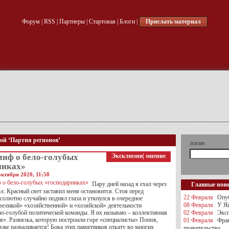
Форум
|
RSS
|
Партнеры
|
Стартовая
|
Блоги
|
Прислать материал
кой ‘Партия регионов’
логин
миф о бело-голубых
Эксклюзив
|
мнение
никах»
октября 2020, 11:58
Пару дней назад я ехал через
Главные нов
. Красный свет заставил меня остановится. Стоя перед
22 Февраля
Опуб
солютно случайно поднял глаза и уткнулся в очередное
08 Февраля
У Яц
великой» «хозяйственной» и «хозяйской» деятельности
ло-голубой политической команды. Я их называю – коллективная
02 Февраля
Эксп
в». Развязка, которую построили горе «специалисты» Попов,
01 Февраля
Фра
уже разваливается! Бока этих памятников откату во многих
правительство