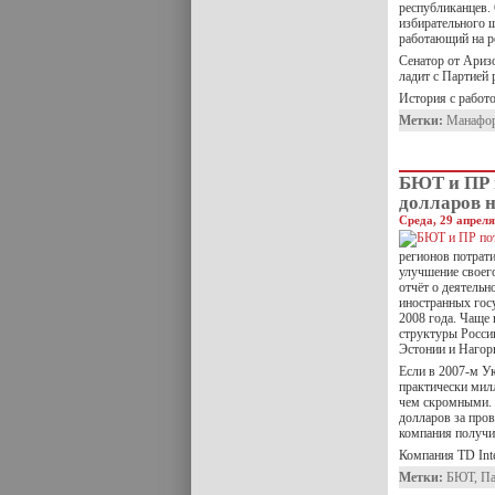
республиканцев.
избирательного 
работающий на р
Сенатор от Ариз
ладит с Партией
История с работ
Метки:
Манафо
БЮТ и ПР 
долларов 
Среда, 29 апреля
регионов потрати
улучшение свое
отчёт о деятель
иностранных гос
2008 года. Чаще 
структуры России
Эстонии и Нагор
Если в 2007-м У
практически мил
чем скромными. 
долларов за пров
компания получил
Компания TD Int
Метки:
БЮТ
,
Па