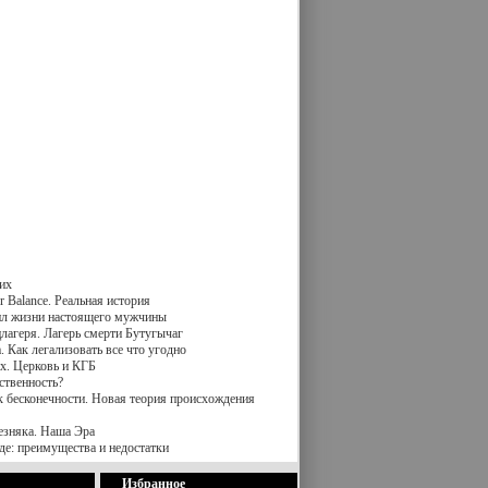
их
 Balance. Реальная история
вил жизни настоящего мужчины
лагеря. Лагерь смерти Бутугычаг
 Как легализовать все что угодно
х. Церковь и КГБ
ственность?
к бесконечности. Новая теория происхождения
езняка. Наша Эра
де: преимущества и недостатки
Избранное