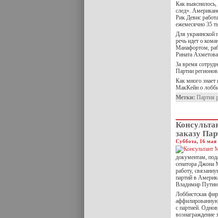
Как выяснилось,
след». Американ
Рик Девис работа
ежемесячно 35 т
Для украинской п
речь идет о кома
Манафортом, раб
Рината Ахметова
За время сотруд
Партии регионов,
Как много знает
МакКейн о лобби
Метки:
Партия 
Консульта
заказу Пар
Суббота, 16 мая 
документам, под
сенатора Джона 
работу, связанн
партий в Америк
Владимир Путин
Лоббистская фирм
аффилированную 
с партией. Однов
вознаграждение з