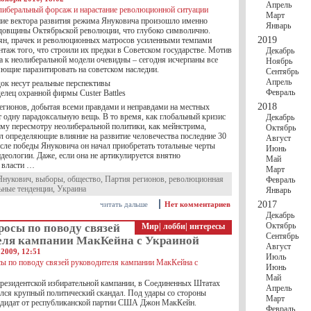
Апрель
Март
ние вектора развития режима Януковича произошло именно
Январь
одовщины Октябрьской революции, что глубоко символично.
2019
ян, прачек и революционных матросов усиленными темпами
таж того, что строили их предки в Советском государстве. Мотив
Декабрь
а к неолиберальной модели очевидны – сегодня исчерпаны все
Ноябрь
яющие паразитировать на советском наследии.
Сентябрь
Апрель
док несут реальные перспективы
Февраль
елец охранной фирмы Custer Battles
2018
егионов, добытая всеми правдами и неправдами на местных
 одну парадоксальную вещь. В то время, как глобальный кризис
Декабрь
ому пересмотру неолиберальной политики, как мейнстрима,
Октябрь
л определяющие влияние на развитие человечества последние 30
Август
осле победы Януковича он начал приобретать тотальные черты
Июнь
еологии. Даже, если она не артикулируется внятно
Май
 власти …
Март
Янукович
,
выборы
,
общество
,
Партия регионов
,
революционная
Февраль
ьные тенденции
,
Украина
Январь
2017
читать дальше
Нет комментариев
Декабрь
Октябрь
осы по поводу связей
Мир
|
лобби
|
интересы
Сентябрь
еля кампании МакКейна с Украиной
Август
2009, 12:51
Июль
Июнь
Май
президентской избирательной кампании, в Соединенных Штатах
Апрель
лся крупный политический скандал. Под удары со стороны
Март
ндидат от республиканской партии США Джон МакКейн.
Февраль