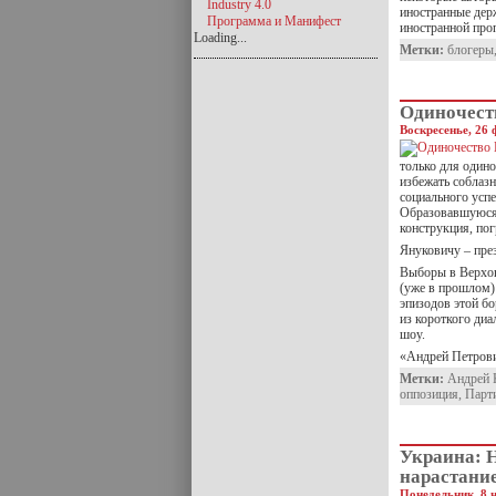
Industry 4.0
иностранные дер
Программа и Манифест
иностранной про
Loading...
Метки:
блогеры
Одиночест
Воскресенье, 26 
только для одино
избежать соблазн
социального успе
Образовавшуюся 
конструкция, по
Януковичу – през
Выборы в Верхов
(уже в прошлом)
эпизодов этой бо
из короткого ди
шоу.
«Андрей Петрови
Метки:
Андрей 
оппозиция
,
Парт
Украина: 
нарастани
Понедельник, 8 н