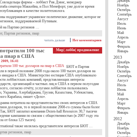
Декабрь
 Совладельцы фирмы – лоббист Рик Дэвис, менеджер
Ноябрь
штаба сенатора Маккейна, и Пол Менефорт, уже долгое время
Октябрь
еспубликанцев в качестве политтехнолога.
Сентябрь
оны поддерживает украинское политическое движение, которое не
Август
 регионов, поддерживаемой Путиным.
Июль
ой на Партию регионов …
Июнь
Май
рт
,
Партия регионов
,
пиар
Апрель
читать дальше
Нет комментариев
Март
Февраль
потратили 100 тыс
Мир
|
лобби
|
продвижение
Январь
на пиар в США
2013
 2009, 16:41
Декабрь
БЮТ и Партия
Ноябрь
ли в первой половине 2008 года около 100 тысяч долларов на
Октябрь
го имиджа в США. Министерство юстиции США опубликовало
Сентябрь
ности лоббистских компаний, представляющих интересы
Август
ударств, организаций и частных лиц в США в первом полугодии
Июль
всего, согласно отчёту, услугами лоббистов пользовались
Июнь
, Украины, Азербайджана, Грузии, Казахстана, Узбекистана,
Май
ного Карабаха, пишет «Дело».
Апрель
краина потратила на представительство своих интересов в США
Март
лион долларов, то в первой половине 2008-го суммы были более
Февраль
Так, БЮТ заплатил компании Dezen-hall Resources 30,7 тысячи
Январь
едение кампании по связям с общественностью (в 2007 году эта
2012
а от блока 125 тысяч).
Декабрь
ernational также являлась представителем интересов БЮТ …
Ноябрь
ртия регионов
,
пиар
Октябрь