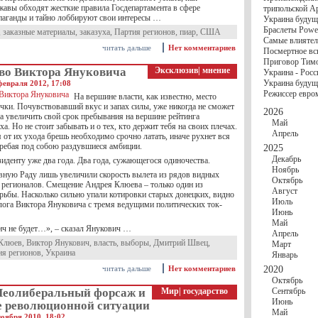
госбюджете
жавы обходят жесткие правила Госдепартамента в сфере
трипольской А
27 Ноября
Украи
паганды и тайно лоббируют свои интересы …
Украина будущ
Турции
Браслеты Power
,
заказные материалы
,
заказуха
,
Партия регионов
,
пиар
,
США
17 Ноября
Сред
Самые влиятел
шестилетнего ми
читать дальше
Нет комментариев
Посмертное вс
16 Ноября
​Пут
Приговор Тимо
13 Ноября
Цена 
во Виктора Януковича
Эксклюзив
|
мнение
Украина - Росс
10 Ноября
Круп
Украина будуще
февраля 2012, 17:08
10 Ноября
Штайн
Режиссер евро
особом статусе Д
На вершине власти, как известно, место
чки. Почувствовавший вкус и запах силы, уже никогда не сможет
03 Ноября
Мина
2026
а увеличить свой срок пребывания на вершине рейтинга
Май
ха. Но не стоит забывать и о тех, кто держит тебя на своих плечах.
Апрель
от их ухода брешь необходимо срочно латать, иначе рухнет вся
гребая под собою раздувшиеся амбиции.
2025
Декабрь
иденту уже два года. Два года, сужающегося одиночества.
Ноябрь
ную Раду лишь увеличили скорость вылета из рядов видных
Октябрь
 регионалов. Смещение Андрея Клюева – только один из
Август
рьбы. Насколько сильно упали котировки старых донецких, видно
Июль
алога Виктора Януковича с тремя ведущими политических ток-
Июнь
Май
ч не будет…», – сказал Янукович …
Апрель
Клюев
,
Виктор Янукович
,
власть
,
выборы
,
Дмитрий Швец
,
Март
ия регионов
,
Украина
Январь
читать дальше
Нет комментариев
2020
Октябрь
Неолиберальный форсаж и
Мир
|
государство
Сентябрь
Июнь
е революционной ситуации
Май
оября 2010, 18:02