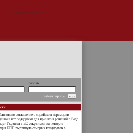
пароль
забыл пароль?
ости
ликовано соглашение о сирийском перемирии
енюка нет поддержки для принятия решений в Раде
орт Украины в ЕС сократился на четверть
кция БПП выдвинула семерых кандидатов в