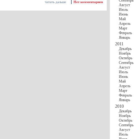
Сентябрь
читать дальше
Нет комментариев
Август
Июль
Июнь
Май
Апрель
Март
Февраль
Январь
2011
Декабрь
Ноябрь
Октябрь
Сентябрь
Август
Июль
Июнь
Май
Апрель
Март
Февраль
Январь
2010
Декабрь
Ноябрь
Октябрь
Сентябрь
Август
Июль