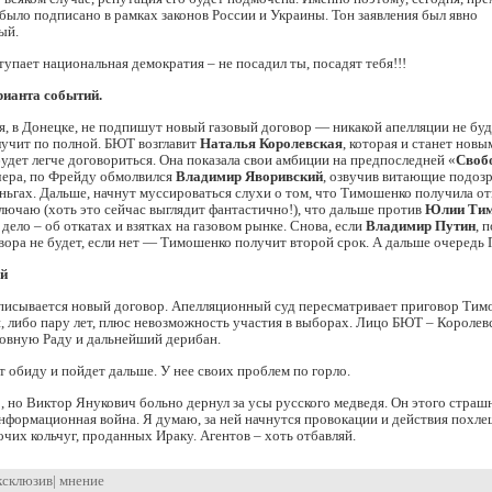
е было подписано в рамках законов России и Украины. Тон заявления был явно
ый.
ступает национальная демократия – не посадил ты, посадят тебя!!!
рианта событий.
я, в Донецке, не подпишут новый газовый договор — никакой апелляции не буде
учит по полной. БЮТ возглавит
Наталья Королевская
, которая и станет нов
будет легче договориться. Она показала свои амбиции на предпоследней «
Своб
чера, по Фрейду обмолвился
Владимир Яворивский
, озвучив витающие подоз
ьгах. Дальше, начнут муссироваться слухи о том, что Тимошенко получила от
лючаю (хоть это сейчас выглядит фантастично!), что дальше против
Юлии Ти
 дело – об откатах и взятках на газовом рынке. Снова, если
Владимир Путин
, 
вора не будет, если нет — Тимошенко получит второй срок. А дальше очередь 
ой
писывается новый договор. Апелляционный суд пересматривает приговор Тим
 либо пару лет, плюс невозможность участия в выборах. Лицо БЮТ – Королев
овную Раду и дальнейший дерибан.
т обиду и пойдет дальше. У нее своих проблем по горло.
 но Виктор Янукович больно дернул за усы русского медведя. Он этого страш
нформационная война. Я думаю, за ней начнутся провокации и действия похле
очих кольчуг, проданных Ираку. Агентов – хоть отбавляй.
ксклюзив
|
мнение