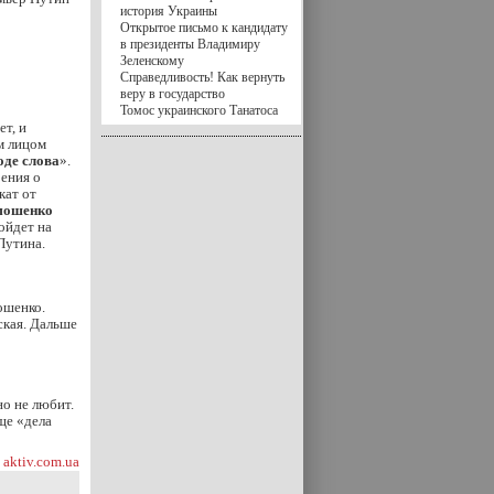
история Украины
Открытое письмо к кандидату
в президенты Владимиру
Зеленскому
Справедливость! Как вернуть
веру в государство
Томос украинского Танатоса
т, и
ым лицом
оде слова
».
рения о
кат от
мошенко
пойдет на
Путина.
ошенко.
ская. Дальше
но не любит.
ще «дела
aktiv.com.ua