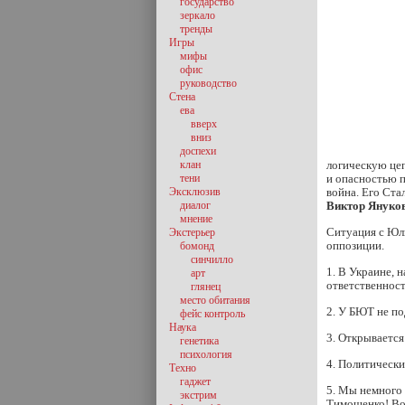
государство
зеркало
тренды
Игры
мифы
офис
руководство
Стена
ева
вверх
вниз
доспехи
клан
логическую цеп
тени
и опасностью п
Эксклюзив
война. Его Ста
диалог
Виктор Януко
мнение
Ситуация с Юли
Экстерьер
оппозиции.
бомонд
синчилло
1. В Украине, 
арт
ответственност
глянец
место обитания
2. У БЮТ не по
фейс контроль
Наука
3. Открывается
генетика
психология
4. Политически
Техно
гаджет
5. Мы немного 
экстрим
Тимошенко! Во 