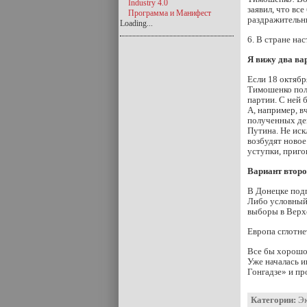
Industry 4.0
заявил, что вс
Программа и Манифест
раздражительн
Loading...
6. В стране на
Я вижу два ва
Если 18 октябр
Тимошенко пол
партии. С ней 
А, например, в
полученных ден
Путина. Не иск
возбудят новое
уступки, приго
Вариант втор
В Донецке под
Либо условный,
выборы в Верх
Европа сглотне
Все бы хорошо,
Уже началась и
Гонгадзе» и пр
Категории:
Э