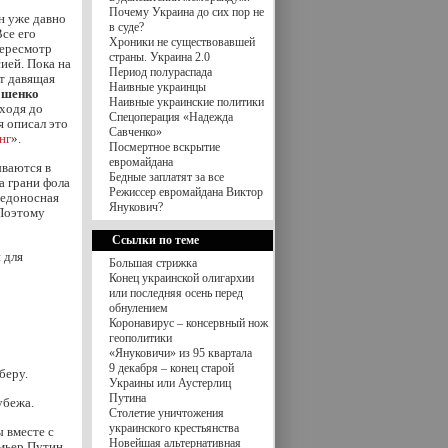
Почему Украина до сих пор не
Он уже давно
в суде?
Все его
Хроники не существовавшей
пересмотр
страны. Украина 2.0
ией. Пока на
Период полураспада
т давящая
Наивные украинцы
ошенко
Наивные украинские политики
ходя до
Спецоперация «Надежда
я описал это
Савченко»
нг
».
Посмертное вскрытие
евромайдана
ываются в
Бедные заплатят за все
а грани фола
Режиссер евромайдана Виктор
бедоносная
Янукович?
 Поэтому
Ссылки по теме
 для
Большая стрижка
Конец украинской олигархии
или последняя осень перед
обнулением
Коронавирус – консервный нож
геополитики
«Януковичи» из 95 квартала
9 декабря – конец старой
 беру.
Украины или Аустерлиц
Путина
убежа.
Столетие уничтожения
украинского крестьянства
 вместе с
Новейшая альтернативная
емьер Путин