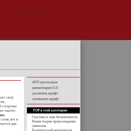
4879 просмотров
комментарии (12)
увеличить шрифт
ет силу.
уменьшить шрифт
ие,
ой стороны
не хватит.
TOP в этой категории
ко
,
Свастика и знак бесконечности.
 семь лет и
Новая теория происхождения
тается две
символов
Будапештский меморандум.