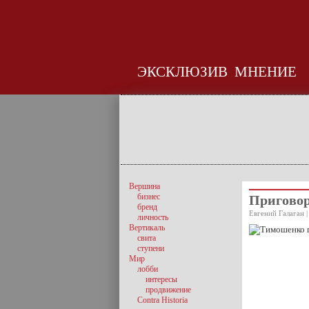
ЭКСКЛЮЗИВ
МНЕНИЕ
Вершина
бизнес
Приговор
бренд
Евгений Галаган |
личность
Вертикаль
свита
ступени
Мир
лобби
интересы
продвижение
Contra Historia