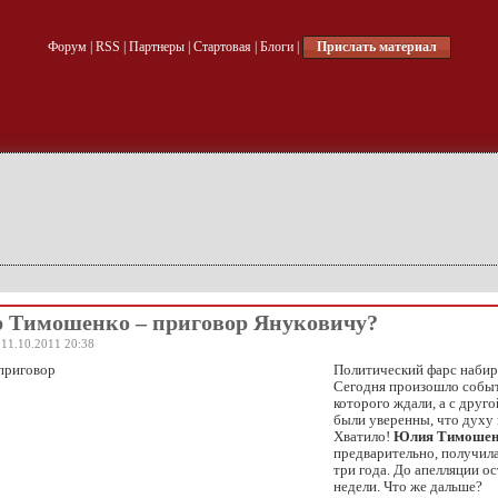
Форум
|
RSS
|
Партнеры
|
Стартовая
|
Блоги
|
Прислать материал
 Тимошенко – приговор Януковичу?
 11.10.2011 20:38
Политический фарс набира
Сегодня произошло событ
которого ждали, а с друг
были уверенны, что духу 
Хватило!
Юлия Тимошен
предварительно, получила
три года. До апелляции ос
недели. Что же дальше?