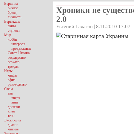
Вершина
Хроники не существ
бизнес
бренд
2.0
личность
Вертикаль
Евгений Галаган | 8.11.2010 17:07
свита
ступени
Мир
лобби
интересы
продвижение
Contra Historia
государство
зеркало
тренды
Игры
мифы
офис
руководство
Стена
ева
вверх
вниз
доспехи
клан
тени
Эксклюзив
диалог
мнение
Экстерьер