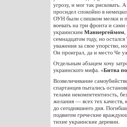
угрозу, и мог так рисковать. 
просидел спокойно в немецко
ОУН были слишком мелки и п
воевать на три фронта и сами
украинским
Маннергеймом
,
семнадцатом году, но остался
уважения за свое упорство, но 
Он проиграл, да и место Че у
Отдельным абзацем хочу затр
украинского мифа. «
Битва п
Возвеличивание самоубийстве
спартанцев пытались останов
телами некомпетентность, без
желания — всех тех качеств,
до сегодняшнего дня. Погибш
подвигом греческие враждующ
тихие украинские деревни.