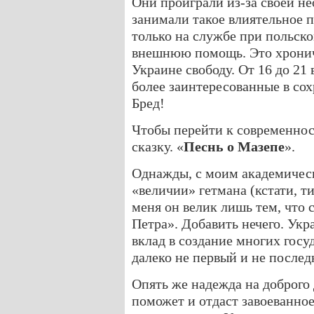
Они проиграли из-за своей н
занимали такое влиятельное 
только на службе при польском
внешнюю помощь. Это хронич
Украине свободу. От 16 до 21 
более заинтересованные в со
Бред!
Чтобы перейти к современнос
сказку. «
Песнь о Мазепе
».
Однажды, с моим академичес
«величии» гетмана (кстати, т
меня он велик лишь тем, что 
Петра». Добавить нечего. Ук
вклад в создание многих гос
далеко не первый и не после
Опять же надежда на доброго
поможет и отдаст завоеванное