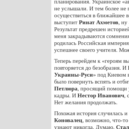
планирования. Украинское «ав
не услышали. И тем более не
осуществиться в ближайшее в
выступит
Ринат Ахметов
, ну
Результат предрешен историе
меня закрадываются сомнения
родилась Российская империя
успешнее своего учителя. Мож
Теперь перейдем к «героям в
повторяется до безобразия. И
Украины-Руси
» под Киевом 
было повернуть вспять и отб
Петлюра
, просящий помощи
кадры. И
Нестор Иванович
,
Нет желания продолжать.
Похожая история случилась и
Коновалец
, возможно, что-то
узнают никогда. Думаю,
Ста