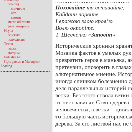
……………………………………
бомонд
Поховайте
та вставайте,
синчилло
арт
Кайдани порвіте
глянец
І вражою злою кров’ю
место обитания
фейс контроль
Волю окропіте.
Наука
Т. Шевченко «
Заповіт
»
генетика
психология
Техно
Исторические хроники хранят
гаджет
Мозаика фактов в умелых рук
экстрим
Industry 4.0
превратить героя в маньяка,
Программа и Манифест
претензии, опозорить в глазах
Loading...
альтернативное мнение. Исто
иногда слишком болезненно д
деле параллельных историй не 
ветки. Без этого ствола ветк
от него зависят. Ствол дерева
человечества, а ветки – цивил
то большую часть историческ
дерева. За его листвой нас не