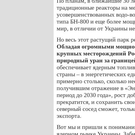
По планам, в ближайшие 30 ле
традиционные реакторы на ме
усовершенствованных водо-во
типа БН-800 и еще более мо
мир, в отличии от Украины не
Но весь этот растущий парк р
Обладая огромными мощнос
крупных месторождений Рос
природный уран за границей
обеспечивает ядерным топливо
страны – в энергетических ед
примерно столько, сколько не
получившим отражение в «Эне
период до 2030 года», рост д
прекратится, и сохранить св
северный сосед сможет, толь
экспорта.
Вот мы и пришли к понимани
ядерном рынке Украины. Заби