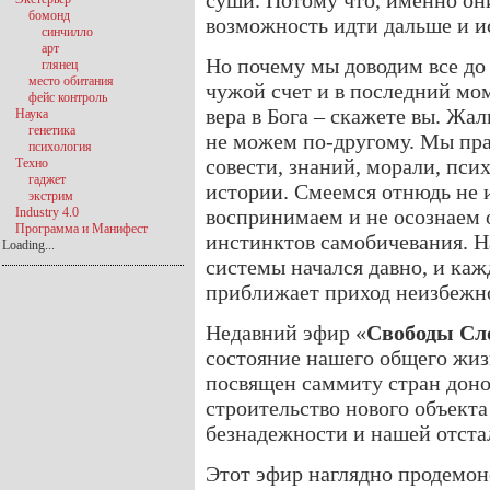
суши. Потому что, именно он
бомонд
возможность идти дальше и и
синчилло
арт
Но почему мы доводим все до
глянец
место обитания
чужой счет и в последний мо
фейс контроль
вера в Бога – скажете вы. Жа
Наука
генетика
не можем по-другому. Мы пра
психология
совести, знаний, морали, псих
Техно
гаджет
истории. Смеемся отнюдь не 
экстрим
Industry 4.0
воспринимаем и не осознаем
Программа и Манифест
инстинктов самобичевания. Н
Loading...
системы начался давно, и каж
приближает приход неизбежн
Недавний эфир «
Свободы Сл
состояние нашего общего жиз
посвящен саммиту стран доно
строительство нового объекта
безнадежности и нашей отста
Этот эфир наглядно продемо