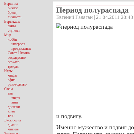
Вершина
Период полураспада
бизнес
бренд
Евгений Галаган | 21.04.2011 20:48
личность
Вертикаль
свита
ступени
Мир
лобби
интересы
продвижение
Contra Historia
государство
зеркало
тренды
Игры
мифы
офис
руководство
Стена
ева
вверх
вниз
доспехи
клан
и подвигу.
тени
Эксклюзив
диалог
Именно мужество и подвиг до 
мнение
Экстерьер