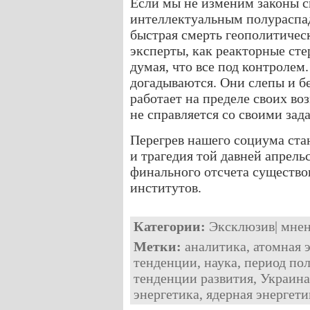
Если мы не изменим законы св
интеллектуальным полураспад
быстрая смерть геополитичес
эксперты, как реакторные ст
думая, что все под контролем
догадываются. Они слепы и б
работает на пределе своих в
не справляется со своими зад
Перегрев нашего социума ста
и трагедия той давней апрель
финального отсчета существо
институтов.
Категории:
Эксклюзив
|
мне
Метки:
аналитика
,
атомная 
тенденции
,
наука
,
период по
тенденции развития
,
Украина
энергетика
,
ядерная энергети