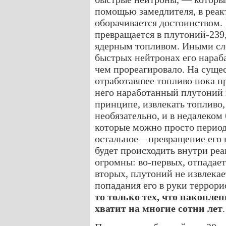
помощью замедлителя, в реак
оборачивается достоинством.
превращается в плутоний-239,
ядерным топливом. Иными сло
быстрых нейтронах его нараба
чем прореагировало. На сущ
отработавшее топливо пока пр
него наработанный плутоний и
принципе, извлекать топливо,
необязательно, и в недалеком
которые можно просто период
остальное – превращение его 
будет происходить внутри ре
огромны: во-первых, отпадает
вторых, плутоний не извлекает
попадания его в руки террори
то только тех, что накопле
хватит на многие сотни лет
.