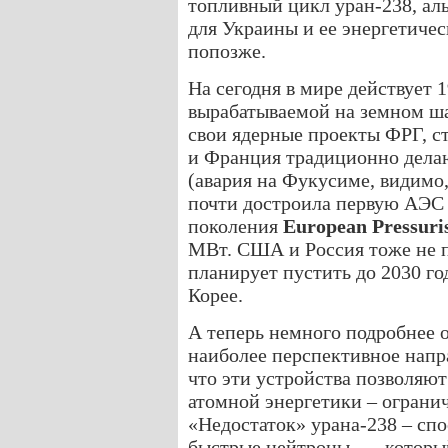
топливный цикл уран-238, аль
для Украины и ее энергетичес
попозже.
На сегодня в мире действует 
вырабатываемой на земном ша
свои ядерные проекты ФРГ, ст
и Франция традиционно делаю
(авария на Фукусиме, видимо,
почти достроила первую АЭС 
поколения
European Pressuri
МВт. США и Россия тоже не 
планирует пустить до 2030 го
Корее.
А теперь немного подробнее о
наиболее перспективное напра
что эти устройства позволяю
атомной энергетики – огранич
«Недостаток» урана-238 – сп
быстрые нейтроны, — который