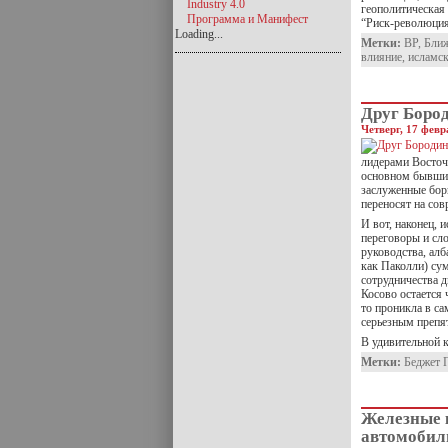
Industry 4.0
геополитическая 
Программа и Манифест
“Риск-революция
Loading...
Метки:
BP
,
Ближ
влияние
,
исламс
Друг Боро
Четверг, 17 февр
лидерами Восточ
основном бывшие
заслуженные бор
переносят на со
И вот, наконец, 
переговоры и сл
руководства, ал
как Паколли) сум
сотрудничества 
Косово остается 
то проникла в с
серьезным препя
В удивительной к
Метки:
Беджет 
Железные 
автомобили