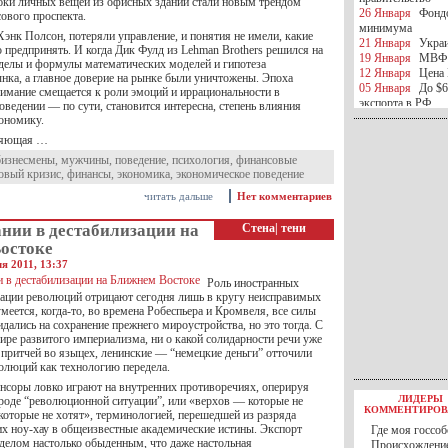
ки личных вещей из офисных зданий стали новым трендом
26 Января
Фондо
ового проспекта.
минимума
Хэнк Полсон, потеряли управление, и понятия не имели, какие
21 Января
Украи
 предпринять. И когда Дик Фулд из Lehman Brothers решился на
19 Января
МВФ 
еделы и формулы математических моделей и гипотеза
12 Января
Цена 
нка, а главное доверие на рынке были уничтожены. Эпоха
05 Января
До $6
нимание смещается к роли эмоций и иррациональности в
экспорта в РФ
ведении — по сути, становится интересна, степень влияния
05 Января
Киев
кономику.
миротворческой 
ияющая …
05 Января
Герма
бизнесмены
,
мужчины
,
поведение
,
психология
,
финансовые
Ирана
овый кризис
,
финансы
,
экономика
,
экономическое поведение
04 Января
Саудо
отношения с Ира
читать дальше
Нет комментариев
25 Декабря
ВР п
в 2016 году
нии в дестабилизации на
Стена
|
тени
14 Декабря
Егип
остоке
российского лайн
я 2011, 13:37
10 Декабря
ЦБ К
Роль иностранных
минимума
зации революций отрицают сегодня лишь в кругу неисправимых
07 Декабря
Поро
меется, когда-то, во времена Робеспьера и Кромвеля, все силы
ИГИЛ
дались на сохранение прежнего мироустройства, но это тогда. С
07 Декабря
Ущер
 мире развитого империализма, ни о какой солидарности речи уже
05 Декабря
32 ч
 притчей во языцех, ленинские — “немецкие деньги” отточили
в Каспийском мо
олюций как технологию передела.
01 Декабря
Юань
нсоры ловко играют на внутренних противоречиях, оперируя
30 Ноября
С 1 д
ЛИДЕРЫ
роде “революционной ситуации”, или «верхов — которые не
30 Ноября
Росс
КОММЕНТИРОВ
 которые не хотят», терминологией, перешедшей из разряда
27 Ноября
РФ о
х ноу-хау в общеизвестные академические истины. Экспорт
Где моя госсоб
27 Ноября
ВВП 
 делом настолько обыденным, что даже настольная
Происхождение