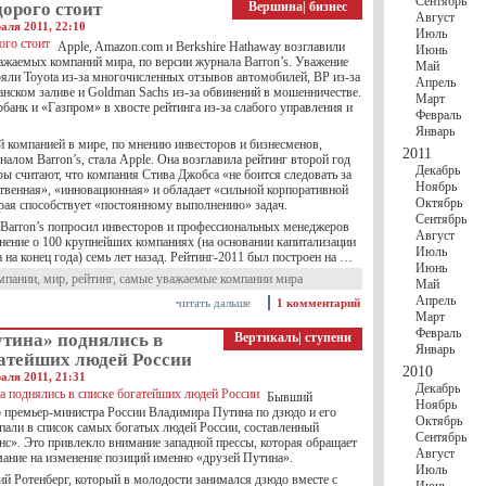
Сентябрь
орого стоит
Вершина
|
бизнес
Август
аля 2011, 22:10
Июль
Apple, Amazon.com и Berkshire Hathaway возглавили
Июнь
ажаемых компаний мира, по версии журнала Barron’s. Уважение
Май
ряли Toyota из-за многочисленных отзывов автомобилей, BP из-за
Апрель
анском заливе и Goldman Sachs из-за обвинений в мошенничестве.
Март
банк и «Газпром» в хвосте рейтинга из-за слабого управления и
Февраль
Январь
 компанией в мире, по мнению инвесторов и бизнесменов,
2011
лом Barron’s, стала Apple. Она возглавила рейтинг второй год
Декабрь
ы считают, что компания Стива Джобса «не боится следовать за
Ноябрь
твенная», «инновационная» и обладает «сильной корпоративной
Октябрь
орая способствует «постоянному выполнению» задач.
Сентябрь
Barron’s попросил инвесторов и профессиональных менеджеров
Август
мнение о 100 крупнейших компаниях (на основании капитализации
Июль
на конец года) семь лет назад. Рейтинг-2011 был построен на …
Июнь
мпании
,
мир
,
рейтинг
,
самые уважаемые компании мира
Май
Апрель
читать дальше
1 комментарий
Март
Февраль
утина» поднялись в
Вертикаль
|
ступени
Январь
гатейших людей России
2010
аля 2011, 21:31
Декабрь
Бывший
Ноябрь
р премьер-министра России Владимира Путина по дзюдо и его
Октябрь
пали в список самых богатых людей России, составленный
Сентябрь
с». Это привлекло внимание западной прессы, которая обращает
Август
мание на изменение позиций именно «друзей Путина».
Июль
ий Ротенберг, который в молодости занимался дзюдо вместе с