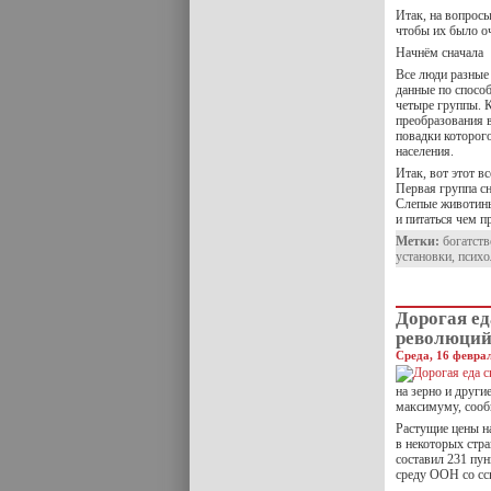
Итак, на вопросы
чтобы их было о
Начнём сначала
Все люди разные 
данные по способ
четыре группы. 
преобразования 
повадки которог
населения.
Итак, вот этот в
Первая группа с
Слепые животины
и питаться чем п
Метки:
богатств
установки
,
психо
Дорогая ед
революци
Среда, 16 феврал
на зерно и друг
максимуму, сооб
Растущие цены н
в некоторых стра
составил 231 пун
среду ООН со сс