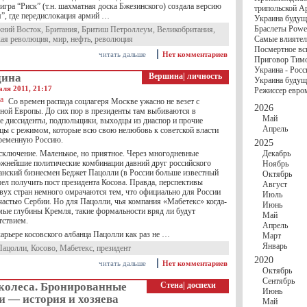
госбюджете
игра “Риск” (т.н. шахматная доска Бжезинского) создала версию
трипольской А
27 Ноября
Украи
”, где передислокация армий …
Украина будущ
Турции
Браслеты Power
ний Восток
,
Британия
,
Бритиш Петроллеум
,
Великобритания
,
17 Ноября
Сред
кая революция
,
мир
,
нефть
,
революция
Самые влиятел
шестилетнего ми
Посмертное вс
16 Ноября
​Пут
читать дальше
Нет комментариев
Приговор Тимо
13 Ноября
Цена 
Украина - Росс
10 Ноября
Круп
дина
Вершина
|
личность
Украина будуще
10 Ноября
Штайн
аля 2011, 21:17
Режиссер евро
особом статусе Д
Со времен распада соцлагеря Москве ужасно не везет с
03 Ноября
Мина
2026
ной Европы. До сих пор в президенты там выбиваются в
Май
 диссиденты, подпольщики, выходцы из диаспор и прочие
Апрель
цы с режимом, которые всю свою нелюбовь к советской власти
временную Россию.
2025
исключение. Маленькое, но приятное. Через многодневные
Декабрь
ожнейшие политические комбинации давний друг российского
Ноябрь
банский бизнесмен Беджет Пацолли (в России больше известный
Октябрь
ел получить пост президента Косова. Правда, перспективы
Август
двух стран немного омрачаются тем, что официально для России
Июль
частью Сербии. Но для Пацолли, чья компания «Мабетекс» когда-
Июнь
амые глубины Кремля, такие формальности вряд ли будут
Май
тствием.
Апрель
арьере косовского албанца Пацолли как раз не …
Март
Январь
Пацолли
,
Косово
,
Мабетекс
,
президент
2020
читать дальше
Нет комментариев
Октябрь
Сентябрь
колеса. Бронированные
Стена
|
доспехи
Июнь
 — история и хозяева
Май