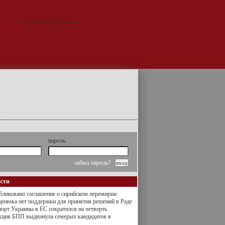
пароль
забыл пароль?
ости
ликовано соглашение о сирийском перемирии
енюка нет поддержки для принятия решений в Раде
орт Украины в ЕС сократился на четверть
кция БПП выдвинула семерых кандидатов в