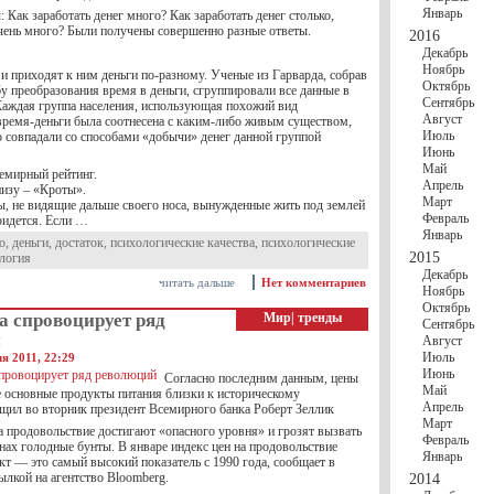
Январь
: Как заработать денег много? Как заработать денег столько,
чень много? Были получены совершенно разные ответы.
2016
Декабрь
Ноябрь
и приходят к ним деньги по-разному. Ученые из Гарварда, собрав
Октябрь
у преобразования время в деньги, сгруппировали все данные в
Сентябрь
Каждая группа населения, использующая похожий вид
Август
время-деньги была соотнесена с каким-либо живым существом,
Июль
о совпадали со способами «добычи» денег данной группой
Июнь
Май
семирный рейтинг.
Апрель
низу – «Кроты».
Март
, не видящие дальше своего носа, вынужденные жить под землей
Февраль
ридется. Если …
Январь
о
,
деньги
,
достаток
,
психологические качества
,
психологические
2015
логия
Декабрь
читать дальше
Нет комментариев
Ноябрь
Октябрь
а спровоцирует ряд
Мир
|
тренды
Сентябрь
й
Август
Июль
я 2011, 22:29
Июнь
Согласно последним данным, цены
Май
ие основные продукты питания близки к историческому
Апрель
щил во вторник президент Всемирного банка Роберт Зеллик
Март
а продовольствие достигают «опасного уровня» и грозят вызвать
Февраль
нах голодные бунты. В январе индекс цен на продовольствие
Январь
кт — это самый высокий показатель с 1990 года, сообщает в
ылкой на агентство Bloomberg.
2014