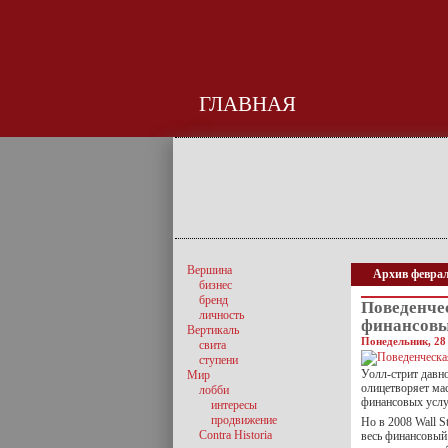
ГЛАВНАЯ
Вершина
Архив феврал
бизнес
бренд
Поведенче
личность
финансовы
Вертикаль
Понедельник, 28
свита
ступени
Уолл-стрит давн
Мир
олицетворяет ма
лобби
финансовых услу
интересы
продвижение
Но в 2008 Wall S
Contra Historia
весь финансовый