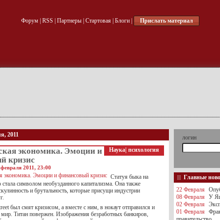
Форум
|
RSS
|
Партнеры
|
Стартовая
|
Блоги
|
Прислать материал
я, 2011
логин
ская экономика. Эмоции и
Наука
|
психология
й кризис
 февраля 2011, 23:00
Статуя быка на
Главные нов
о стала символом необузданного капитализма. Она также
22 Февраля
Опуб
скулинность и брутальность, которые присущи индустрии
08 Февраля
У Яц
г.
02 Февраля
Эксп
treet был смят кризисом, а вместе с ним, в нокаут отправился и
01 Февраля
Фра
 мир. Титан повержен. Изображения безработных банкиров,
правительство