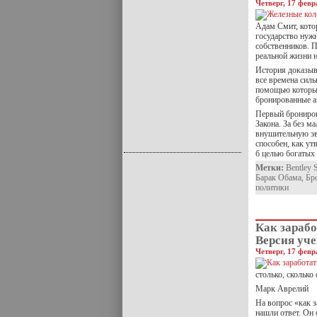
Четверг, 17 февр
Адам Смит, кото
государство нужн
собственников. П
реальной жизни 
История доказыва
все времена силь
помощью которых
бронированные 
Первый брониро
Закона. За без м
внушительную эв
способен, как ут
б целью богатых
Метки:
Bentley 
Барак Обама
,
Бр
политики
Как зараб
Версия уч
Четверг, 17 февр
столько, сколько 
Марк Аврелий
На вопрос «как з
нашли ответ. Он 