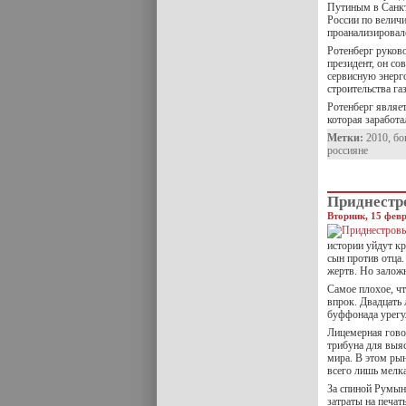
Путиным в Санкт-
России по величи
проанализировало
Ротенберг руков
президент, он со
сервисную энерг
строительства г
Ротенберг являе
которая заработ
Метки:
2010
,
бо
россияне
Приднестр
Вторник, 15 февр
истории уйдут кр
сын против отца.
жертв. Но залож
Самое плохое, ч
впрок. Двадцать
буффонада урегу
Лицемерная гово
трибуна для выяс
мира. В этом ры
всего лишь мелк
За спиной Румын
затраты на печа