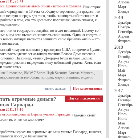
аля 2011, 20:41
Апрель
Март
Еще старик
рый «придумал» в 18 веке свободную торговлю, утверждал, что
Январь
о в первую очередь для того, чтобы защищать собственность и
2019
роблема в том, что это идеальное положение, мягко скажем, к
Декабрь
неприменимо.
Ноябрь
ет, что на государство надейся, но и сам не плошай. Посему во
Сентябрь
ные мира сего пытались защитить свою жизнь. Одно из средств, с
Апрель
 власть имущие пытаются защитить свою бренную жизнь – это
Февраль
автомашины.
2018
ванный лимузин появился у президента США во времена Сухого
Декабрь
алого восемьдесят лет автопарк хозяина Белого Дома пережил
Октябрь
олюцию. Например, «танк» Джорджа Буша на базе Cadillac
Август
верждает реклама выдержать атаку небольшой ракеты. Хотя, если
Июнь
 и знаменитых …
Май
State Limousine
,
BMW 7 Series High Security
,
Ангела Меркель
,
Март
онированные автомобили
,
история
,
марки
,
машины
,
модели
,
Февраль
Январь
читать дальше
Нет комментариев
2017
Декабрь
отать огромные деньги?
Наука
|
психология
Октябрь
еных Гарварда
Сентябрь
Август
аля 2011, 17:10
Июль
«Каждый стоит
Июнь
стоит то, о чем он хлопочет»
Май
Апрель
аработать нереально огромные деньги» ученые Гарварда, кажется,
Март
оказался прост до банальности.
Февраль