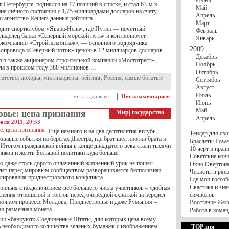
Июнь
Петербурге, поднялся на 17 позиций в списке, и стал 63-м в
Май
не личного состояния с 1,75 миллиардами долларов на счету,
Апрель
 агентство Reuters данные рейтинга.
Март
одит спортклубом «Явара-Нева», где Путин — почетный
Февраль
владелец банка «Северный морской путь» и контролирует
Январь
окомпанию «Стройгазмонтаж», — основного подрядчика
2009
азопровода «Северный поток» ценою в 12 миллиардов долларов.
Декабрь
тся также акционером строительной компании «Мостотрест»,
Ноябрь
ала в прошлом году 388 миллионов …
Октябрь
гатство
,
доходы
,
миллиардеры
,
рейтинг
,
Россия
,
самые богатые
Сентябрь
Август
Июль
читать дальше
Нет комментариев
Июнь
Май
овье: цена признания
Мир
|
государство
Апрель
аля 2011, 20:53
Еще немного и на два десятилетия вглубь
Тендер для сво
овавые события на берегах Днестра, где брат шел против брата и
Браслеты Power
 Итогом гражданской войны в конце двадцатого века стали тысячи
10 черт и пра
ников и жертв Большой политики куда больше.
Советские конц
то даже столь дорого оплаченный жизненный урок не пошел
Окно Овертона.
 лет перед мировым сообществом разворачивается бесполезная
Чекисты в ряса
лирования приднестровского конфликта.
Где моя госсоб
Свастика и зна
рильня с подключением все большего числа участников – удобная
нения отношений и торгов перед очередной схваткой за передел
символов
ночном процессе Молдова, Приднестровье и даже Румыния –
Восстание Жел
ая разменная монета.
Работа в коман
ии «банкуют» Соединенные Штаты, для которых цена всему –
ть необходимого количества зеленых бумажек с изображением
TOP дня