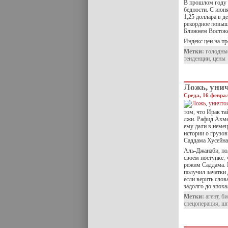
В прошлом году 
бедности. С июня
1,25 доллара в д
рекордное повыш
Ближнем Восток
Индекс цен на п
Метки:
голодны
тенденции
,
цены
Ложь, уни
Среда, 16 феврал
том, что Ирак та
лжи. Рафид Ахме
ему дали в немец
истории о грузо
Саддама Хусейна
Аль-Джанаби, по
своем поступке. 
режим Саддама. 
получил зачатки
если верить сло
задолго до эпох
Метки:
агент
,
би
спецоперация
,
ш