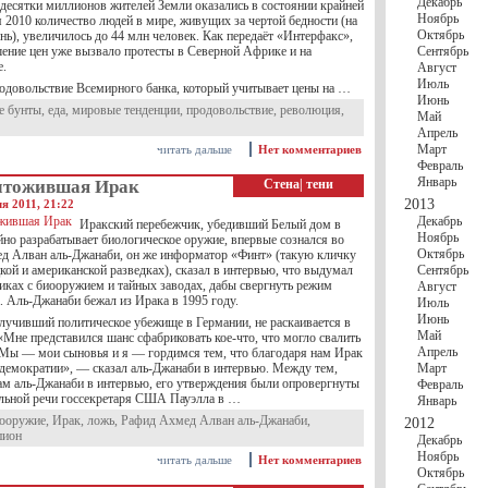
Декабрь
десятки миллионов жителей Земли оказались в состоянии крайней
Ноябрь
 2010 количество людей в мире, живущих за чертой бедности (на
Октябрь
ень), увеличилось до 44 млн человек. Как передаёт «Интерфакс»,
ение цен уже вызвало протесты в Северной Африке и на
Сентябрь
е.
Август
Июль
родовольствие Всемирного банка, который учитывает цены на …
Июнь
е бунты
,
еда
,
мировые тенденции
,
продовольствие
,
революция
,
Май
Апрель
Март
читать дальше
Нет комментариев
Февраль
Январь
чтожившая Ирак
Стена
|
тени
2013
я 2011, 21:22
Декабрь
Иракский перебежчик, убедивший Белый дом в
Ноябрь
йно разрабатывает биологическое оружие, впервые сознался во
Октябрь
д Алван аль-Джанаби, он же информатор «Финт» (такую кличку
кой и американской разведках), сказал в интервью, что выдумал
Сентябрь
виках с биооружием и тайных заводах, дабы свергнуть режим
Август
. Аль-Джанаби бежал из Ирака в 1995 году.
Июль
Июнь
лучивший политическое убежище в Германии, не раскаивается в
Май
«Мне представился шанс сфабриковать кое-что, что могло свалить
Апрель
Мы — мои сыновья и я — гордимся тем, что благодаря нам Ирак
 демократии», — сказал аль-Джанаби в интервью. Между тем,
Март
вам аль-Джанаби в интервью, его утверждения были опровергнуты
Февраль
альной речи госсекретаря США Пауэлла в …
Январь
ооружие
,
Ирак
,
ложь
,
Рафид Ахмед Алван аль-Джанаби
,
2012
пион
Декабрь
Ноябрь
читать дальше
Нет комментариев
Октябрь