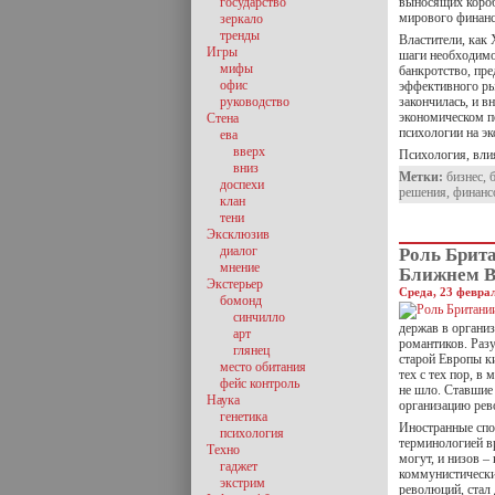
государство
выносящих короб
мирового финанс
зеркало
тренды
Властители, как 
Игры
шаги необходимо
мифы
банкротство, пр
офис
эффективного ры
руководство
закончилась, и в
экономическом по
Стена
психологии на э
ева
вверх
Психология, вл
вниз
Метки:
бизнес
,
доспехи
решения
,
финанс
клан
тени
Эксклюзив
диалог
Роль Брита
мнение
Ближнем В
Экстерьер
Среда, 23 феврал
бомонд
синчилло
держав в органи
арт
романтиков. Разу
глянец
старой Европы ки
место обитания
тех с тех пор, в
фейс контроль
не шло. Ставшие
Наука
организацию рев
генетика
Иностранные спо
психология
терминологией в
Техно
могут, и низов –
гаджет
коммунистически
экстрим
революций, стал