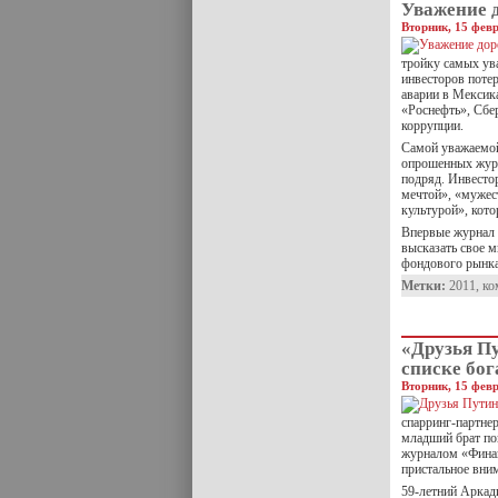
Уважение д
Вторник, 15 февр
тройку самых ув
инвесторов поте
аварии в Мексик
«Роснефть», Сбер
коррупции.
Самой уважаемой
опрошенных журна
подряд. Инвестор
мечтой», «мужес
культурой», кот
Впервые журнал 
высказать свое 
фондового рынка 
Метки:
2011
,
ко
«Друзья П
списке бо
Вторник, 15 февр
спарринг-партне
младший брат по
журналом «Финан
пристальное вни
59-летний Аркад