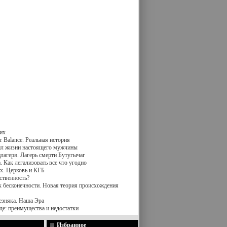
их
 Balance. Реальная история
вил жизни настоящего мужчины
лагеря. Лагерь смерти Бутугычаг
 Как легализовать все что угодно
х. Церковь и КГБ
ственность?
к бесконечности. Новая теория происхождения
езняка. Наша Эра
де: преимущества и недостатки
Избранное