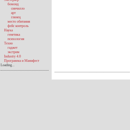
бомонд
синчилло
арт
глянец
место обитания
фейс контроль
Наука
генетика
психология
Техно
гаджет
экстрим
Industry 4.0
Программа и Манифест
Loading...