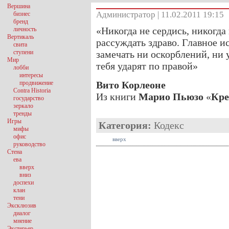
Вершина
Администратор | 11.02.2011 19:15
бизнес
бренд
«Никогда не сердись, никогда 
личность
Вертикаль
рассуждать здраво. Главное и
свита
ступени
замечать ни оскорблений, ни 
Мир
тебя ударят по правой»
лобби
интересы
продвижение
Вито Корлеоне
Contra Historia
Из книги
Марио Пьюзо
«
Кре
государство
зеркало
тренды
Игры
Категория:
Кодекс
мифы
офис
вверх
руководство
Стена
ева
вверх
вниз
доспехи
клан
тени
Эксклюзив
диалог
мнение
Экстерьер