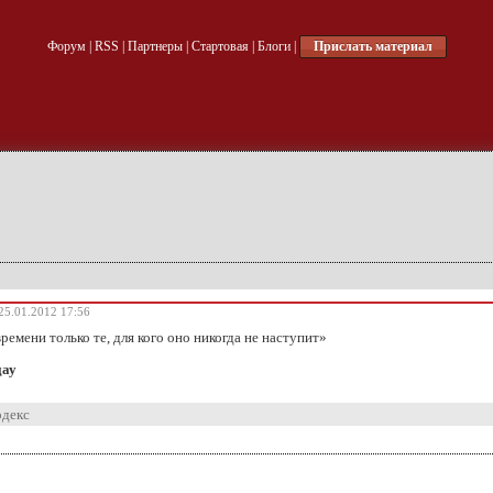
Форум
|
RSS
|
Партнеры
|
Стартовая
|
Блоги
|
Прислать материал
25.01.2012 17:56
ремени только те, для кого оно никогда не наступит»
дау
одекс