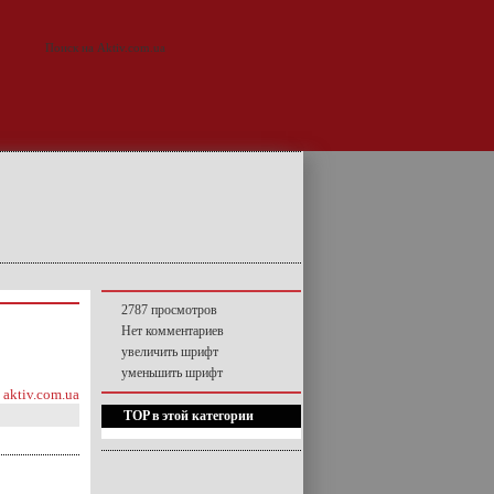
2787 просмотров
Нет комментариев
увеличить шрифт
уменьшить шрифт
aktiv.com.ua
TOP в этой категории