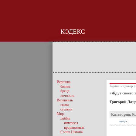
КОДЕКС
Вершина
Администратор | 
бизнес
бренд
«Ждут своего в
личность
Вертикаль
Григорий Лан
свита
ступени
Мир
Категория:
К
лобби
вверх
интересы
продвижение
Contra Historia