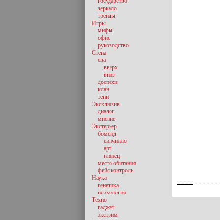
государство
зеркало
тренды
Игры
мифы
офис
руководство
Стена
ева
вверх
вниз
доспехи
клан
тени
Эксклюзив
диалог
мнение
Экстерьер
бомонд
синчилло
арт
глянец
место обитания
фейс контроль
Наука
генетика
психология
Техно
гаджет
экстрим