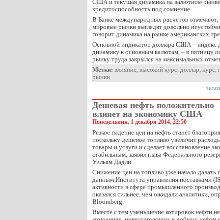
США и текущая динамика на валютном рынке
кредитоспособность под сомнение.
В Банке международных расчетов отмечают, 
мировые рынки выглядят довольно неустойчи
говорит динамика на рынке американских тр
Основной индикатор доллара США – индекс 
динамику к основным валютам, – в пятницу п
рынку труда закрылся на максимальных отме
Метки:
влияние
,
высокий курс
,
доллар
,
курс
,
рынки
читат
Дешевая нефть положительно
влияет на экономику США
Понедельник, 1 декабря 2014, 22:50
Резкое падение цен на нефть станет благопр
поскольку дешевое топливо увеличит расход
товары и услуги и сделает восстановление э
стабильным, заявил глава Федерального резе
Уильям Дадли.
Снижение цен на топливо уже начало давать 
данным Института управления поставками (IS
активности в сфере промышленного производ
оказался сильнее, чем ожидали аналитики, о
Bloomberg.
Вместе с тем уменьшение котировок нефти не
компаниях, инвестирующих в добычу нефти и