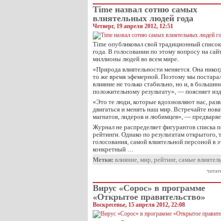
Time назвал сотню самых
влиятельных людей года
Четверг, 19 апреля 2012, 12:51
Time опубликовал свой традиционный список
года. В голосовании по этому вопросу на сай
миллионы людей во всем мире.
«Природа влиятельности меняется. Она никогд
то же время эфемерной. Поэтому мы постарал
влияние не только стабильно, но и, в большин
положительному результату», — поясняет изд
«Это те люди, которые вдохновляют нас, разв
двигаться и менять наш мир. Встречайте нов
магнатов, лидеров и любимцев», — предваряе
Журнал не распределяет фигурантов списка п
рейтинги. Однако по результатам открытого, 
голосования, самой влиятельной персоной в э
конкретный …
Метки:
влияние
,
мир
,
рейтинг
,
самые влиятел
читат
Вирус «Сорос» в программе
«Открытое правительство»
Воскресенье, 15 апреля 2012, 22:08