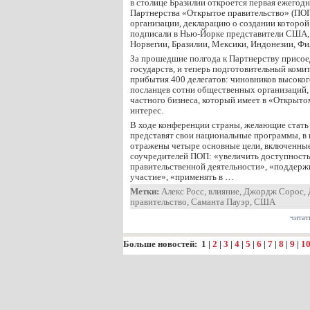
в столице Бразилии откроется первая ежегод
Партнерства «Открытое правительство» (ПО
организации, декларацию о создании которой
подписали в Нью-Йорке представители США,
Норвегии, Бразилии, Мексики, Индонезии, Ф
За прошедшие полгода к Партнерству присое
государств, и теперь подготовительный коми
прибытия 400 делегатов: чиновников высокого
посланцев сотни общественных организаций, 
частного бизнеса, который имеет в «Открыто
интерес.
В ходе конференции страны, желающие стать
представят свои национальные программы, в
отражены четыре основные цели, включенны
соучредителей ПОП: «увеличить доступност
правительственной деятельности», «поддерж
участие», «применять в …
Метки:
Алекс Росс
,
влияние
,
Джордж Сорос
,
правительство
,
Саманта Пауэр
,
США
читат
Больше новостей:
1
|
2
|
3
|
4
|
5
|
6
|
7
|
8
|
9
|
1