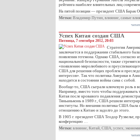
рейтинга наиболее влиятельных лиц современ
На пятой позиции — президент США Барак О
Метки:
Владимир Путин
,
влияние
,
самые вли
читат
Успех Китая создан США
Пятница, 7 сентября 2012, 20:03
Стратегия Америки
заключается в поддержании стабильного бала
появления гегемона. Однако США, согласно 
национальной безопасности, также стремятся
«появлению миролюбивого и преуспевающего
США для решения общих проблем и преслед
интересов». Так что политика Америки в Азии
находится в состоянии войны сама с собой.
Вообще-то, США сыграли ключевую роль в в
Например, вместо того чтобы поддерживать 
Китая после кровавого подавления демонстр
Тяньаньмэнь в 1989 г., США решили интегрир
институты. Но внешняя политика США была
отношению к Китаю и задолго до этого.
В 1905 г. президент США Теодор Рузвельт, 
конференцию …
Метки:
влияние
,
Китай
,
США
,
успех
,
экономи
читат