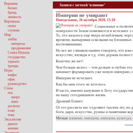
Вершина
Записи с меткой ‘влияние’
бизнес
бренд
Империи не умирают
личность
Понедельник, 26 октября 2020, 15:18
Вертикаль
свита
Социальные и политич
ступени
поверхности Земли появляются и исчезают з
Мир
То, что казалось еще вчера незыблемым, через
лобби
времени, выныривая осколками на блошиных р
интересы
воспоминаниях.
продвижение
Но все же слишком наивно говорить, что влас
Contra Historia
искусство, взгляды и т.д. этих держав полнос
государство
Конечно же нет!
зеркало
тренды
Чем больше колосс – тем дольше и глубже его 
Игры
начинает формировать уже новую империю, н
мифы
Империи не исчезают.
офис
руководство
Как бы нам этого не хотелось.
Стена
И часто, именно канувшие в Лету государств
ева
на нашу сегодняшнюю жизнь.
вверх
Древний Египет.
вниз
доспехи
От его рассвета нас отделяют тысячи лет, но 
клан
боги, цари, искусство, руины и памятники ко
тени
Метки:
влияние
,
империи
,
империя
,
культура
,
Эксклюзив
диалог
читат
мнение
Экстерьер