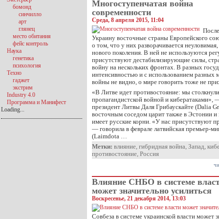
Многоступенчатая война
бомонд
современности
синчилло
Среда, 8 апреля 2015, 11:04
арт
глянец
После
место обитания
Украину восточные страны Европейского сою
фейс контроль
о том, что у них разворачивается неуловимая
Наука
нового поколения. В ней не используются рег
генетика
присутствуют дестабилизирующие силы, страх
психология
войну на нескольких фронтах. В разных госуд
Техно
интенсивностью и с использованием разных м
гаджет
войны не видно, о мире говорить тоже не при
экстрим
«В Литве идет противостояние: мы столкнул
Industry 4.0
пропагандистской войной и кибератаками», 
Программа и Манифест
президент Литвы Даля Грибаускайте (Dalia Gr
Loading...
восточным соседом царит также в Эстонии и 
имеет русские корни. «У нас присутствуют п
— говорила в феврале латвийская премьер-м
(Laimdota …
Метки:
влияние
,
гибридная война
,
Запад
,
киб
противостояние
,
Россия
чи
Влияние СНБО в системе влас
может значительно усилиться
Воскресенье, 21 декабря 2014, 13:03
Совбеза в системе украинской власти может з