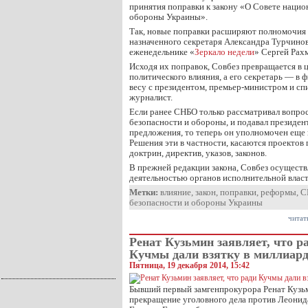
принятия поправки к закону «О Совете нацио
обороны Украины».
Так, новые поправки расширяют полномочия 
назначенного секретаря Александра Турчинова
еженедельнике «
Зеркало недели
» Сергей Рах
Исходя их поправок, Совбез превращается в 
политического влияния, а его секретарь — в 
весу с президентом, премьер-министром и сп
журналист.
Если ранее СНБО только рассматривал вопрос
безопасности и обороны, и подавал президе
предложения, то теперь он уполномочен еще
Решения эти в частности, касаются проектов
доктрин, директив, указов, законов.
В прежней редакции закона, Совбез осуществ
деятельностью органов исполнительной влас
Метки:
влияние
,
закон
,
поправки
,
реформы
,
С
безопасности и обороны Украины
читат
Ренат Кузьмин заявляет, что р
Кучмы дали взятку в миллиард
Пятница, 19 декабря 2014, 15:42
Бывший первый замгенпрокурора Ренат Кузьми
прекращение уголовного дела против Леонид