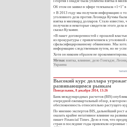
Георгия Гонадзе была уплачена взятка в милл
Об этом он заявил в эфире телеканала «1+1″ в
» В 2013 году мы получили информацию о том
уголовного дела против Леонида Кучмы была
взятка в миллиард долларов. Стало известно, 
получили и некоторые свидетели этого дела 
сказал Кузьмин.
«В пакет договоренностей с прошлой властью
из прокуратуры с привлечением к уголовной 
сфальсифицированному обвинению. Мы хотел
информацию следственным путем, но не успел
Хотя он никоим образом не прокомментировал
Метки:
взятка
,
влияние
,
дело Гонгадзе
,
Леони
Украина
читат
Высокий курс доллара угрожае
развивающимся рынкам
Понедельник, 8 декабря 2014, 13:26
Банк международных расчетов (BIS) опублико
очередной ежеквартальный обзор, в котором
обеспокоенность относительно растущего кур
По мнению экспертов BIS, дальнейший рост 
оказать крайне негативное влияние на разви
пишет Financial Times. Дело в том, что пре
стран в последние годы привлекли огромные з