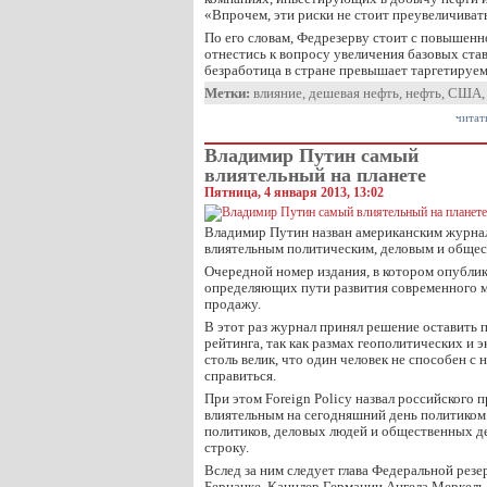
«Впрочем, эти риски не стоит преувеличиват
По его словам, Федрезерву стоит с повышен
отнестись к вопросу увеличения базовых став
безработица в стране превышает таргетируе
Метки:
влияние
,
дешевая нефть
,
нефть
,
США
читат
Владимир Путин самый
влиятельный на планете
Пятница, 4 января 2013, 13:02
Владимир Путин назван американским журнал
влиятельным политическим, деловым и общес
Очередной номер издания, в котором опублик
определяющих пути развития современного м
продажу.
В этот раз журнал принял решение оставить 
рейтинга, так как размах геополитических и
столь велик, что один человек не способен с
справиться.
При этом Foreign Policy назвал российского 
влиятельным на сегодняшний день политиком.
политиков, деловых людей и общественных де
строку.
Вслед за ним следует глава Федеральной ре
Бернанке. Канцлер Германии Ангела Меркель