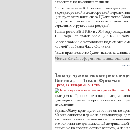
относительно высокими темпами.
“Если экономика КНР немного замедлит рост,
в среднесрочной и долгосрочной перспективе
цитирует главу китайского ЦБ агентство Bloo
допустить ослабление темпов экономическог
серьезных структурных реформ”.
Темпы роста ВВП КНР в 2014 году замедлили
1990 года – по сравнению с 7,7% в 2013 году.
Более слабый, но устойчивый подъем экономи
нормой”, добавил Чжоу Сяочуань.
“Если правительство будет гнаться за слишк
Метки:
Китай
,
реформы
,
экономика
,
экономи
читат
Западу нужны новые революци
Востоке, — Томас Фридман
Среда, 14 января 2015, 17:06
трагедия во Франции не повторилась, милли
джихадистов должны организовывать не евро
мусульмане
Барака Обаму критикуют за то, что он не при
Марше единства и даже не отправил туда до
высокопоставленного американского чиновни
это так типично для нынешней американской
внимание на поверхностные аспекты, а не на т