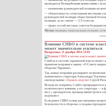
проводится Полицейскими комиссиями с испо
— назначение руководителей полиции на конт
— обязательность согласования местными со
руководителей полиции общественной безоп
полиции, за их снятие — 2/3 голосов;
— право сессий местных советов большинств
Метки:
милиция
,
национальная полиция
,
поли
читат
Влияние СНБО в системе влас
может значительно усилиться
Воскресенье, 21 декабря 2014, 13:03
Совбеза в системе украинской власти может з
принятия поправки к закону «О Совете нацио
обороны Украины».
Так, новые поправки расширяют полномочия 
назначенного секретаря Александра Турчинова
еженедельнике «
Зеркало недели
» Сергей Рах
Исходя их поправок, Совбез превращается в 
политического влияния, а его секретарь — в 
весу с президентом, премьер-министром и сп
журналист.
Если ранее СНБО только рассматривал вопрос
безопасности и обороны, и подавал президе