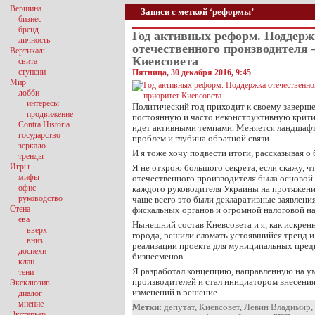
Вершина
Записи с меткой ‘реформы’
бизнес
бренд
Год активных реформ. Поддерж
личность
отечественного производителя 
Вертикаль
Киевсовета
свита
ступени
Пятница, 30 декабря 2016, 9:45
Мир
лобби
интересы
Политический год приходит к своему заверш
продвижение
постоянную и часто неконструктивную крит
Contra Historia
идет активными темпами. Меняется ландшафт,
государство
проблем и глубина обратной связи.
зеркало
И я тоже хочу подвести итоги, рассказывая о
тренды
Игры
Я не открою большого секрета, если скажу, 
мифы
отечественного производителя была осново
офис
каждого руководителя Украины на протяжени
руководство
чаще всего это были декларативные заявления
Стена
фискальных органов и огромной налоговой на
ева
Нынешний состав Киевсовета и я, как искрен
вверх
города, решили сломать устоявшийся тренд и
вниз
реализации проекта для муниципальных пред
доспехи
бизнесменов.
клан
Я разработал концепцию, направленную на у
тени
производителей и стал инициатором внесени
Эксклюзив
изменений в решение …
диалог
мнение
Метки:
депутат
,
Киевсовет
,
Левин Владимир
,
Экстерьер