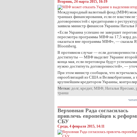
Вторник, 24 марта 2015, 16:19
Международный валютный фонд (МВФ) может
траншах финансирования, если ее властям не 
договоренностей с кредиторами о реструкту
заявила министр финансов Украины Наталья Я
«Если Украина успешно не завершит перегов
пересмотра программы МВФ на 17,5 млрд дол
оказаться вне программы МВФ», — сказала Я
Bloomberg.
В противном случае — если договоренности 
достигнуты — МВФ выделит Украине второй 
конца мая, если переговоры будут успешными
нужно достигнуть договоренностей», — уточ
При этом министр сообщила, что встречалась
еврооблигаций из США и Великобритании, а 
крупнейшим кредитором Украины, контроли
Метки:
долг
,
кредит
,
МВФ
,
Наталья Яресько
,
транш
читат
Верховная Рада согласилась
привлечь европейцев к рефор
СБУ
Среда, 4 февраля 2015, 14:11