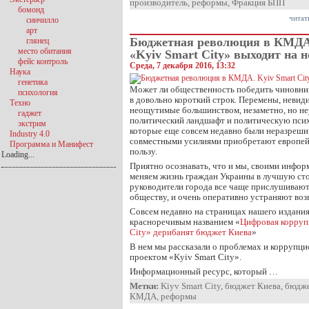
производитель
,
реформы
,
Фракция БПП
бомонд
читат
синчилло
арт
Бюджетная революция в КМДА
глянец
место обитания
«Kyiv Smart City» выходит на 
фейс контроль
Среда, 7 декабря 2016, 13:32
Наука
генетика
Может ли общественность победить чиновник
психология
в довольно короткий строк. Перемены, невид
Техно
неощутимые большинством, незаметно, но н
гаджет
политический ландшафт и политическую пси
экстрим
которые еще совсем недавно были неразреши
Industry 4.0
совместными усилиями приобретают европей
Программа и Манифест
пользу.
Loading...
Приятно осознавать, что и мы, своими инф
меняем жизнь граждан Украины в лучшую сто
руководители города все чаще прислушивают
обществу, и очень оперативно устраняют во
Совсем недавно на страницах нашего издания
красноречивым названием «
Цифровая корруп
City» дерибанят бюджет Киева
»
В нем мы рассказали о проблемах и коррупци
проектом «Kyiv Smart City».
Информационный ресурс, который …
Метки:
Kiyv Smart City
,
бюджет Киева
,
бюдже
КМДА
,
реформы