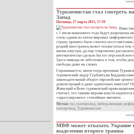
читат
Туркменистан стал смотреть н
Запад
Пятница, 27 марта 2015, 17:59
Известие
с 1 июля нынешнего года будут разрешены м
стало одним из хитов мировых информагентст
страну принято было считать постсоветским
редкий иностранец может похвастаться тем, 
жизнь изнутри, да еще откровенно рассказать
автоматически сделало бы его персоной нон-
Здесь никогда не заботились о том, чтобы де
свободы даже на словах.
Спрашивается, зачем тогда преемник Туркм
туркменский лидер Гурбангулы Бердымухамед
законодательный оборот европейские ценност
демонстраций и даже одиночных пикетов? От
Живущий в Вене туркменский правозащитник
считает, что такими мерами власти надеются 
«зарегулировать» стихийные митинги …
Метки:
газ
,
газопровод
,
либерализация
,
рефо
газопровод
,
Туркменистан
читат
МВФ может отказать Украине 
выделении второго транша