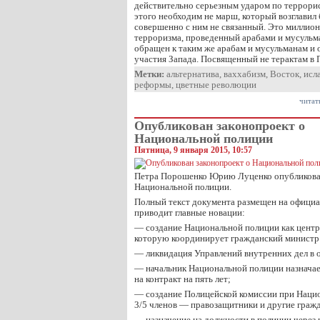
действительно серьезным ударом по террорис
этого необходим не марш, который возглавил 
совершенно с ним не связанный. Это миллио
терроризма, проведенный арабами и мусульм
обращен к таким же арабам и мусульманам и 
участия Запада. Посвященный не терактам в 
Метки:
альтернатива
,
ваххабизм
,
Восток
,
исл
реформы
,
цветные революции
читат
Опубликован законопроект о
Национальной полиции
Пятница, 9 января 2015, 10:57
Петра Порошенко Юрию Луценко опубликовал
Национальной полиции.
Полный текст документа размещен на официа
приводит главные новации:
— создание Национальной полиции как центра
которую координирует гражданский министр 
— ликвидация Управлений внутренних дел в о
— начальник Национальной полиции назнача
на контракт на пять лет;
— создание Полицейской комиссии при Нацио
3/5 членов — правозащитники и другие гражд
— назначение на должности в полиции через 