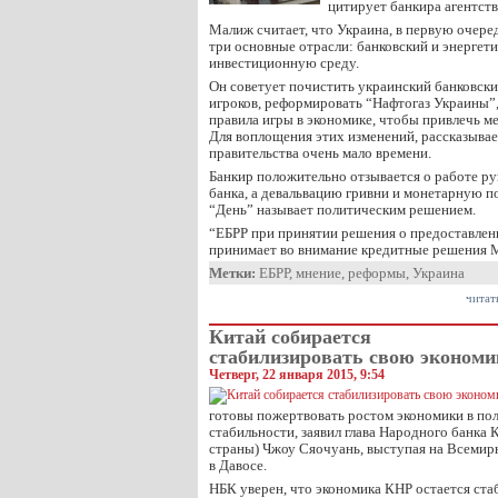
цитирует банкира агентств
Малиж считает, что Украина, в первую очере
три основные отрасли: банковский и энергети
инвестиционную среду.
Он советует почистить украинский банковск
игроков, реформировать “Нафтогаз Украины”,
правила игры в экономике, чтобы привлечь 
Для воплощения этих изменений, рассказывае
правительства очень мало времени.
Банкир положительно отзывается о работе р
банка, а девальвацию гривни и монетарную п
“День” называет политическим решением.
“ЕБРР при принятии решения о предоставлен
принимает во внимание кредитные решения 
Метки:
ЕБРР
,
мнение
,
реформы
,
Украина
читат
Китай собирается
стабилизировать свою экономи
Четверг, 22 января 2015, 9:54
готовы пожертвовать ростом экономики в пол
стабильности, заявил глава Народного банка 
страны) Чжоу Сяочуань, выступая на Всеми
в Давосе.
НБК уверен, что экономика КНР остается ста