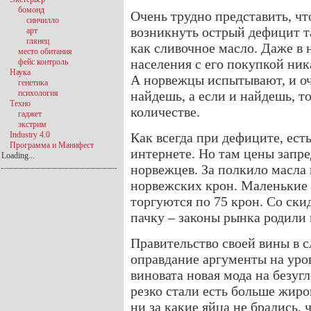
бомонд
Очень трудно представить, чт
синчилло
возникнуть острый дефицит та
арт
глянец
как сливочное масло. Даже в
место обитания
населения с его покупкой ник
фейс контроль
Наука
А норвежцы испытывают, и оч
генетика
психология
найдешь, а если и найдешь, т
Техно
количестве.
гаджет
экстрим
Industry 4.0
Как всегда при дефиците, ест
Программа и Манифест
интернете. Но там цены запр
Loading...
норвежцев. За полкило масла
норвежских крон. Маленькие
торгуются по 75 крон. Со ски
пачку – законы рынка родили
Правительство своей вины в с
оправдание аргументы на уро
виновата новая мода на безуг
резко стали есть больше жиро
ни за какие яйца не брались, 