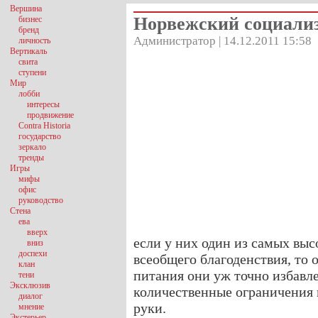
Вершина
Норвежский социализ
бизнес
бренд
Администратор | 14.12.2011 15:58
личность
Вертикаль
свита
ступени
Мир
лобби
интересы
продвижение
Contra Historia
государство
зеркало
тренды
Игры
мифы
офис
руководство
Стена
ева
вверх
если у них один из самых вы
вниз
доспехи
всеобщего благоденствия, то 
клан
питания они уж точно избавл
тени
Эксклюзив
количественные ограничения 
диалог
руки.
мнение
Экстерьер