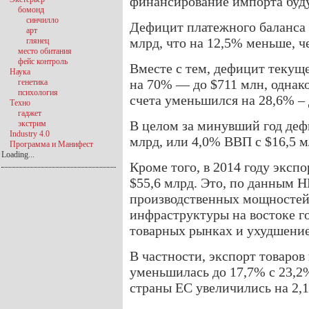
финансирование импорта буду
бомонд
синчилло
Дефицит платежного баланса в
арт
млрд, что на 12,5% меньше, ч
глянец
место обитания
фейс контроль
Вместе с тем, дефицит текуще
Наука
на 70% — до $711 млн, однак
генетика
психология
счета уменьшился на 28,6% – 
Техно
гаджет
В целом за минувший год дефи
экстрим
Industry 4.0
млрд, или 4,0% ВВП с $16,5 м
Программа и Манифест
Loading...
Кроме того, в 2014 году эксп
$55,6 млрд. Это, по данным Н
производственных мощностей
инфраструктуры на востоке г
товарных рынках и ухудшение
В частности, экспорт товаров 
уменьшилась до 17,7% с 23,2% 
страны ЕС увеличились на 2,1