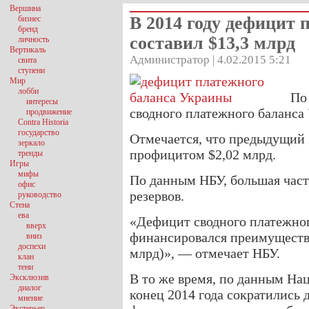
Вершина
В 2014 году дефицит
бизнес
бренд
составил $13,3 млрд
личность
Вертикаль
Администратор | 4.02.2015 5:21
свита
ступени
Мир
лобби
По
интересы
сводного платежного баланса 
продвижение
Contra Historia
государство
Отмечается, что предыдущий 
зеркало
профицитом $2,02 млрд.
тренды
Игры
мифы
По данным НБУ, большая част
офис
резервов.
руководство
Стена
ева
«Дефицит сводного платежног
вверх
финансировался преимуществе
вниз
доспехи
млрд)», — отмечает НБУ.
клан
тени
В то же время, по данным На
Эксклюзив
диалог
конец 2014 года сократились 
мнение
Экстерьер