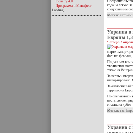
Спецпошлины ввел
Industry 4.0
года на легковы
Программа и Манифест
спецпошлины сос
Loading...
Метки:
автомоб
Украина в
Европы 1,3
Четверг, 2 апрел
марте импортиро
больше февраля, 
По данным компа
увеличения поста
также из Венгри
За первый кварт
импортировано 3
За аналогичный 
территории Евро
По оперативной 
поступление прир
миллиона кубов,
Метки:
газ
,
Евр
Украина с 
приостанав