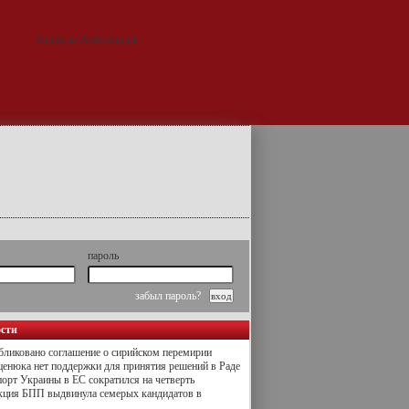
пароль
забыл пароль?
ости
ликовано соглашение о сирийском перемирии
енюка нет поддержки для принятия решений в Раде
орт Украины в ЕС сократился на четверть
кция БПП выдвинула семерых кандидатов в