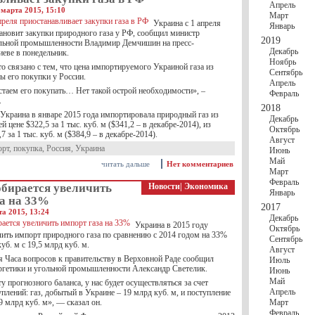
Апрель
 марта 2015, 15:10
Март
Украина с 1 апреля
Январь
тановит закупки природного газа у РФ, сообщил министр
2019
ольной промышленности Владимир Демчишин на пресс-
Декабрь
иеве в понедельник.
Ноябрь
то связано с тем, что цена импортируемого Украиной газа из
Сентябрь
ы его покупки у России.
Апрель
стаем его покупать… Нет такой острой необходимости», –
Февраль
.
2018
 Украина в январе 2015 года импортировала природный газ из
Декабрь
 цене $322,5 за 1 тыс. куб. м ($341,2 – в декабре-2014), из
Октябрь
7 за 1 тыс. куб. м ($384,9 – в декабре-2014).
Август
орт
,
покупка
,
Россия
,
Украина
Июнь
Май
читать дальше
Нет комментариев
Март
Февраль
обирается увеличить
Новости
|
Экономика
Январь
за на 33%
2017
а 2015, 13:24
Декабрь
Украина в 2015 году
Октябрь
чить импорт природного газа по сравнению с 2014 годом на 33%
Сентябрь
уб. м с 19,5 млрд куб. м.
Август
я Часа вопросов к правительству в Верховной Раде сообщил
Июль
ргетики и угольной промышленности Александр Светелик.
Июнь
Май
у прогнозного баланса, у нас будет осуществляться за счет
Апрель
лений: газ, добытый в Украине – 19 млрд куб. м, и поступление
9 млрд куб. м», — сказал он.
Март
Февраль