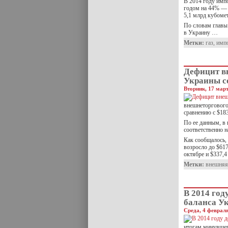
В 2014 году импо
годом на 44% — 
5,1 млрд кубоме
По словам главы
в Украину …
Метки:
газ
,
имп
Дефицит в
Украины со
Вторник, 17 март
внешнеторгового 
сравнению с $183
По ее данным, в 
соответственно н
Как сообщалось, 
возросло до $617
октябре и $337,4
Метки:
внешняя
В 2014 год
баланса Ук
Среда, 4 февраля
итогам минувшег