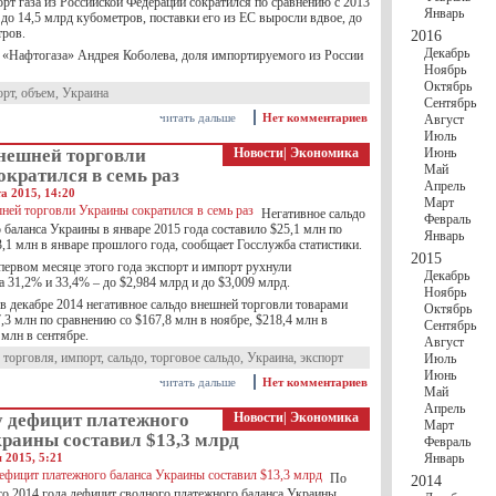
рт газа из Российской Федерации сократился по сравнению с 2013
Январь
до 14,5 млрд кубометров, поставки его из ЕС выросли вдвое, до
тров.
2016
Декабрь
 «Нафтогаза» Андрея Коболева, доля импортируемого из России
Ноябрь
Октябрь
орт
,
объем
,
Украина
Сентябрь
читать дальше
Нет комментариев
Август
Июль
нешней торговли
Новости
|
Экономика
Июнь
Май
кратился в семь раз
Апрель
а 2015, 14:20
Март
Негативное сальдо
Февраль
баланса Украины в январе 2015 года составило $25,1 млн по
Январь
,1 млн в январе прошлого года, сообщает Госслужба статистики.
2015
первом месяце этого года экспорт и импорт рухнули
Декабрь
а 31,2% и 33,4% – до $2,984 млрд и до $3,009 млрд.
Ноябрь
в декабре 2014 негативное сальдо внешней торговли товарами
Октябрь
,3 млн по сравнению со $167,8 млн в ноябре, $218,4 млн в
Сентябрь
 млн в сентябре.
Август
 торговля
,
импорт
,
сальдо
,
торговое сальдо
,
Украина
,
экспорт
Июль
Июнь
читать дальше
Нет комментариев
Май
Апрель
у дефицит платежного
Новости
|
Экономика
Март
раины составил $13,3 млрд
Февраль
 2015, 5:21
Январь
По
2014
о 2014 года дефицит сводного платежного баланса Украины