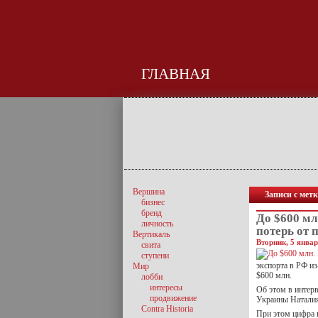
ГЛАВНАЯ
Вершина
Записи с мет
бизнес
бренд
До $600 м
личность
потерь от 
Вертикаль
Вторник, 5 январ
свита
ступени
экспорта в РФ из
Мир
$600 млн.
лобби
интересы
Об этом в интер
продвижение
Украины Натали
Contra Historia
При этом цифра 