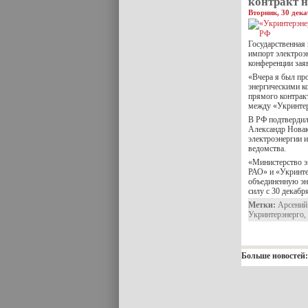
контракт н
Вторник, 30 дека
Государственная
импорт электроэн
конференции зая
«Вчера я был п
энергическими к
прямого контрак
между «Укринтер
В РФ подтвердил
Александр Новак
электроэнергии и
ведомства.
«Министерство э
РАО» и «Укринте
объединенную эн
силу с 30 декаб
Метки:
Арсений
Укринтерэнерго
,
Больше новостей