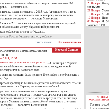
26 Января
Фондо
я оценка уменьшения объемов экспорта – максимально 600
ров», — отметила она.
минимума
21 Января
Украи
динамику падения экспорта в 2015 году (среди прочего и из-за
19 Января
МВФ 
аничений в отношении отдельных товаров), то мы говорим
12 Января
Цена 
миллионах долларов», — пояснила Микольская.
05 Января
До $6
 1 января 2016 года началось временное применение торговой
экспорта в РФ
я об ассоциации между Украиной и Евросоюзом.
05 Января
Киев
вела эмбарго на экспорт из Украины.
миротворческой 
05 Января
Герма
потери
,
Россия
,
Украина
,
экспорт
,
эмбарго
Ирана
читать дальше
Нет комментариев
04 Января
Саудо
отношения с Ира
 отменены спецпошлины
Новости
|
Социум
25 Декабря
ВР п
авто
в 2016 году
14 Декабря
Егип
ря 2015, 13:37
российского лайн
С 30 сентября в Украине
10 Декабря
ЦБ К
 решение Межведомственной комиссии по международной
минимума
ене спецпошлины на импорт авто.
07 Декабря
Поро
 решение комиссии было принято 10 сентября и опубликовано в
ИГИЛ
кур’єр.
07 Декабря
Ущер
отрела информацию Минэкономразвития о необходимости отмены
05 Декабря
32 ч
ельно импорта в Украину легковых автомобилей.
в Каспийском мо
01 Декабря
Юань
 рассмотрения указанных материалов и руководствуясь
30 Ноября
С 1 д
оворенности о правилах и процедурах урегулирования споров
ЛИДЕРЫ
становила, что нацинтересы Украины требуют отмены спецмер
30 Ноября
Росс
КОММЕНТИРОВ
порта в Украину легковых автомобилей независимо от страны
27 Ноября
РФ о
Где моя госсоб
 экспорта», — говорится в сообщении.
27 Ноября
ВВП 
Происхождение