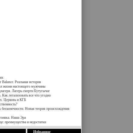
их
 Balance. Реальная история
вил жизни настоящего мужчины
лагеря. Лагерь смерти Бутугычаг
 Как легализовать все что угодно
х. Церковь и КГБ
ственность?
к бесконечности. Новая теория происхождения
езняка. Наша Эра
де: преимущества и недостатки
Избранное