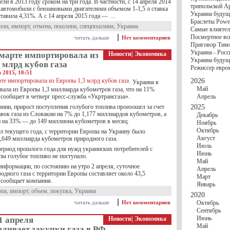
госбюджете
и в 2013 году сроком на три года. В частности, с 14 апреля 2014
трипольской А
27 Ноября
Украи
е автомобили с бензиновыми двигателями объемом 1-1,5 л ставка
Украина будущ
Турции
тавила 4,31%. А с 14 апреля 2015 года — …
Браслеты Power
17 Ноября
Сред
или
,
импорт
,
отмена
,
пошлина
,
спецпошлина
,
Украина
Самые влиятел
шестилетнего ми
Посмертное вс
читать дальше
Нет комментариев
16 Ноября
​Пут
Приговор Тимо
13 Ноября
Цена 
Украина - Росс
 марте импортировала из
Новости
|
Экономика
10 Ноября
Круп
Украина будуще
10 Ноября
Штайн
 млрд кубов газа
Режиссер евро
особом статусе Д
я 2015, 10:51
03 Ноября
Мина
2026
Украина в
Май
вала из Европы 1,3 миллиарда кубометров газа, что на 11%
сообщает в четверг пресс-служба «Укртрансгаза».
Апрель
нии, прирост поступления голубого топлива произошел за счет
2025
вок газа из Словакии на 7% до 1,177 миллиардов кубометров, а
Декабрь
и на 33% — до 149 миллиона кубометров в месяц.
Ноябрь
Октябрь
ал текущего года, с территории Европы на Украину было
Август
,649 миллиарда кубометров природного газа.
Июль
период прошлого года для нужд украинских потребителей с
Июнь
пы голубое топливо не поступало.
Май
информации, по состоянию на утро 2 апреля, суточное
Апрель
одного газа с территории Европы составляет около 43,5
Март
 сообщает компания.
Январь
опа
,
импорт
,
объем
,
покупка
,
Украина
2020
читать дальше
Нет комментариев
Октябрь
Сентябрь
Июнь
1 апреля
Новости
|
Экономика
Май
ливает закупки газа в РФ