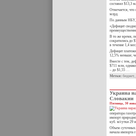
составил $13,3 м
Отмечается, что
млрд.
По данным НБУ, 
«Дефицит сводно
преимущественно
В то же время, 
сократились до 
в течение 1,4 мес
Дефицит платежно
12,5% меньше, ч
Вместе с тем, де
$711 млн, однак
– до $1,55 …
Метки:
бюджет
,
Украина на
Словакии
Пятница, 30 янва
оператора газот
импорт природно
куб. м/сутки 29 
Объем суточных 
начала импорта г