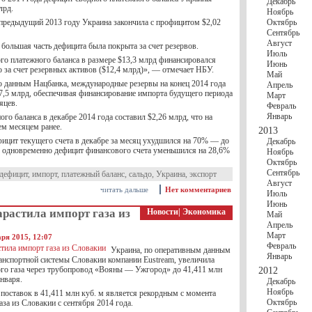
Декабрь
лрд.
Ноябрь
 предыдущий 2013 году Украина закончила с профицитом $2,02
Октябрь
Сентябрь
Август
большая часть дефицита была покрыта за счет резервов.
Июль
го платежного баланса в размере $13,3 млрд финансировался
Июнь
 за счет резервных активов ($12,4 млрд)», — отмечает НБУ.
Май
по данным Нацбанка, международные резервы на конец 2014 года
Апрель
$7,5 млрд, обеспечивая финансирование импорта будущего периода
Март
яцев.
Февраль
Январь
го баланса в декабре 2014 года составил $2,26 млрд, что на
ем месяцем ранее.
2013
фицит текущего счета в декабре за месяц ухудшился на 70% — до
Декабрь
о одновременно дефицит финансового счета уменьшился на 28,6%
Ноябрь
Октябрь
Сентябрь
дефицит
,
импорт
,
платежный баланс
,
сальдо
,
Украина
,
экспорт
Август
читать дальше
Нет комментариев
Июль
Июнь
растила импорт газа из
Новости
|
Экономика
Май
Апрель
Март
ря 2015, 12:07
Февраль
Украина, по оперативным данным
Январь
ранспортной системы Словакии компании Eustream, увеличила
го газа через трубопровод «Вояны — Ужгород» до 41,411 млн
2012
января.
Декабрь
Ноябрь
поставок в 41,411 млн куб. м является рекордным с момента
Октябрь
аза из Словакии с сентября 2014 года.