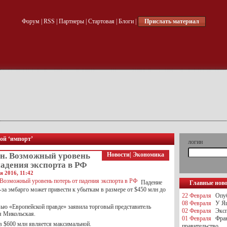
Форум
|
RSS
|
Партнеры
|
Стартовая
|
Блоги
|
Прислать материал
кой ‘импорт’
логин
лн. Возможный уровень
Новости
|
Экономика
падения экспорта в РФ
я 2016, 11:42
Падение
Главные нов
-за эмбарго может привести к убыткам в размере от $450 млн до
22 Февраля
Опуб
08 Февраля
У Яц
вью «Европейской правде» заявила торговый представитель
02 Февраля
Эксп
я Микольская.
01 Февраля
Фра
в $600 млн является максимальной.
правительство