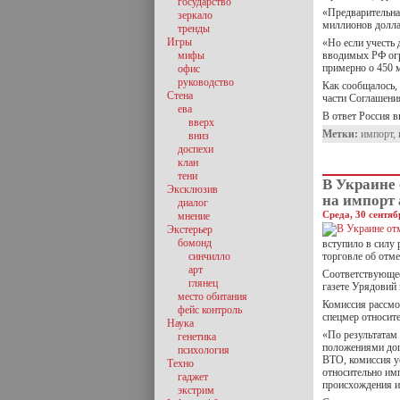
государство
«Предварительна
зеркало
миллионов долла
тренды
Игры
«Но если учесть 
мифы
вводимых РФ огр
примерно о 450 
офис
руководство
Как сообщалось,
Стена
части Соглашени
ева
В ответ Россия в
вверх
Метки:
импорт
,
вниз
доспехи
клан
тени
В Украине
Эксклюзив
на импорт 
диалог
Среда, 30 сентяб
мнение
Экстерьер
бомонд
вступило в силу
синчилло
торговле об отм
арт
Соответствующее
глянец
газете Урядовий 
место обитания
Комиссия рассм
фейс контроль
спецмер относит
Наука
«По результатам
генетика
положениями дог
психология
ВТО, комиссия у
Техно
относительно им
гаджет
происхождения и
экстрим