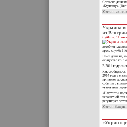
Согласно данным 
«Будиенце» (Budi
Метки:
газ
,
имп
​Украина в
из Венгрии
Суббота, 10 янва
возобновила имп
пресс-служба ПА
По ее данным, и
осуществлять в о
В 2014 году со с
Как сообщалось,
2014 года заявил
причинам до дал
событие с визит
«газовыми перег
«Нафтогаз» подч
непонятной, так
регулирует поток
Метки:
Венгрия
​«Укринтер