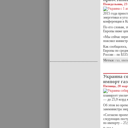
Понедельник, 23
2015 года приос
энергетики и уг
конференции в К
По его словам, э
Европы ниже цен
«Мы сейчас пере
пояснил министр
Как сообщалось,
Европы по средней
России – по $335,
Метки:
газ
,
имп
Украина с
импорт га
Пятница, 20 март
планирует увели
— до 25,9 млрд к
Об этом во врем
замминистра эне
«Согласно проект
следующих поступ
по импорту – 25,