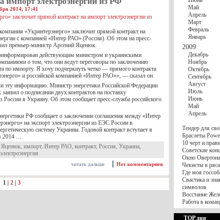
а импорт электроэнергии из РФ
Июнь
Май
бря 2014, 17:41
Апрель
Март
Февраль
 компания «Укринтерэнерго» заключит прямой контракт на
Январь
ергии с компанией «Интер РАО» (Россия). Об этом на пресс-
вил премьер-министр Арсений Яценюк.
2009
Декабрь
роинформирован действующим министром и украинскими
омпаниями о том, что они ведут переговоры по заключению
Ноябрь
та по импорту. Я хочу подчеркнуть четко — прямого контракта
Октябрь
энерго» и российской компанией «Интер РАО»», — сказал он.
Сентябрь
Август
и эту информацию. Министр энергетики Российской Федерации
Июль
 заявил о подписании двух контрактов на поставку
Июнь
з России в Украину. Об этом сообщает пресс-служба российского
Май
Апрель
нергетики РФ сообщает о заключении соглашения между «Интер
рэнерго» на экспорт электроэнергии из ЕЭС России в
Тендер для сво
ергетическую систему Украины. Годовой контракт вступает в
Браслеты Power
ря 2014 …
10 черт и пра
 Яценюк
,
импорт
,
Интер РАО
,
контракт
,
Россия
,
Украина
,
Советские конц
электроэнергия
Окно Овертона.
читать дальше
Нет комментариев
Чекисты в ряса
Где моя госсоб
Свастика и зна
:
1
|
2
|
3
символов
Восстание Жел
Работа в коман
TOP дня