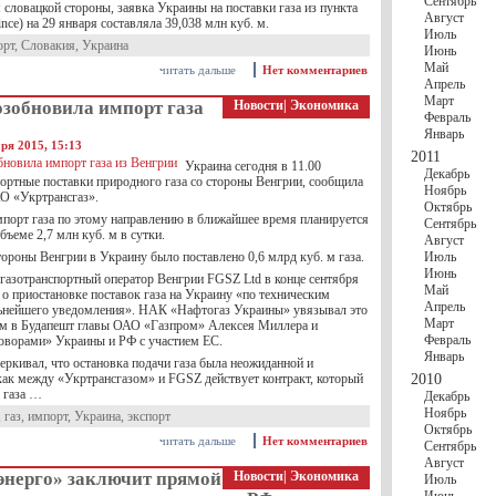
Сентябрь
словацкой стороны, заявка Украины на поставки газа из пункта
Август
nce) на 29 января составляла 39,038 млн куб. м.
Июль
орт
,
Словакия
,
Украина
Июнь
Май
читать дальше
Нет комментариев
Апрель
Март
озобновила импорт газа
Новости
|
Экономика
Февраль
Январь
ря 2015, 15:13
2011
Украина сегодня в 11.00
Декабрь
ортные поставки природного газа со стороны Венгрии, сообщила
Ноябрь
О «Укртрансгаз».
Октябрь
мпорт газа по этому направлению в ближайшее время планируется
Сентябрь
бъеме 2,7 млн куб. м в сутки.
Август
тороны Венгрии в Украину было поставлено 0,6 млрд куб. м газа.
Июль
Июнь
 газотранспортный оператор Венгрии FGSZ Ltd в конце сентября
Май
 о приостановке поставок газа на Украину «по техническим
Апрель
ьнейшего уведомления». НАК «Нафтогаз Украины» увязывал это
Март
ом в Будапешт главы ОАО «Газпром» Алексея Миллера и
Февраль
оворами» Украины и РФ с участием ЕС.
Январь
еркивал, что остановка подачи газа была неожиданной и
 как между «Укртрансгазом» и FGSZ действует контракт, который
2010
 газа …
Декабрь
Ноябрь
,
газ
,
импорт
,
Украина
,
экспорт
Октябрь
читать дальше
Нет комментариев
Сентябрь
Август
энерго» заключит прямой
Новости
|
Экономика
Июль