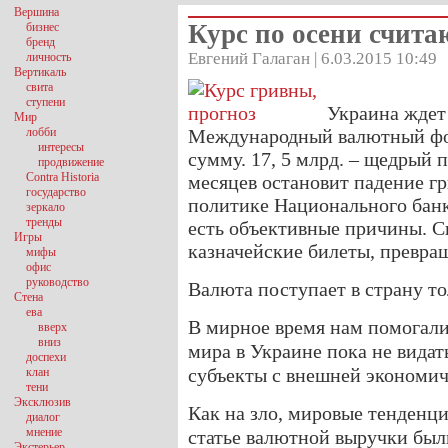
Вершина
Курс по осени счита
бизнес
бренд
Евгений Галаган | 6.03.2015 10:49
личность
Вертикаль
свита
ступени
Украина ждет 
Мир
лобби
Международный валютный фон
интересы
сумму. 17, 5 млрд. – щедрый 
продвижение
Contra Historia
месяцев остановит падение гр
государство
политике Национального банк
зеркало
тренды
есть объективные причины. 
Игры
казначейские билеты, превращ
мифы
офис
руководство
Валюта поступает в страну то
Стена
ева
В мирное время нам помогал
вверх
вниз
мира в Украине пока не видат
доспехи
субъекты с внешней экономич
клан
тени
Эксклюзив
Как на зло, мировые тенденц
диалог
мнение
статье валютной выручки был
Экстерьер