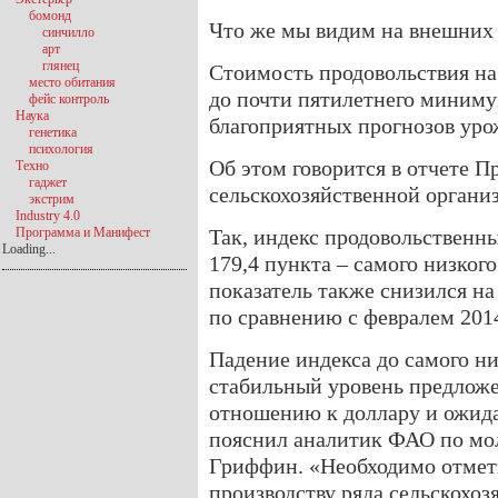
бомонд
Что же мы видим на внешних
синчилло
арт
глянец
Стоимость продовольствия на
место обитания
до почти пятилетнего миниму
фейс контроль
Наука
благоприятных прогнозов урож
генетика
психология
Об этом говорится в отчете П
Техно
гаджет
сельскохозяйственной орган
экстрим
Industry 4.0
Программа и Манифест
Так, индекс продовольственны
Loading...
179,4 пункта – самого низког
показатель также снизился на
по сравнению с февралем 2014 
Падение индекса до самого ни
стабильный уровень предложе
отношению к доллару и ожида
пояснил аналитик ФАО по м
Гриффин. «Необходимо отмет
производству ряда сельскохоз