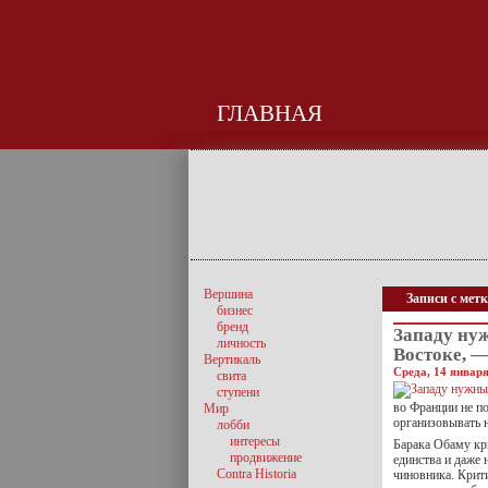
ГЛАВНАЯ
Вершина
Записи с метк
бизнес
бренд
Западу ну
личность
Востоке, 
Вертикаль
Среда, 14 января
свита
ступени
во Франции не п
Мир
организовывать н
лобби
интересы
Барака Обаму кр
продвижение
единства и даже 
Contra Historia
чиновника. Крит