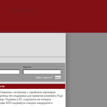
пароль
забыл пароль?
ости
ликовано соглашение о сирийском перемирии
енюка нет поддержки для принятия решений в Раде
орт Украины в ЕС сократился на четверть
кция БПП выдвинула семерых кандидатов в