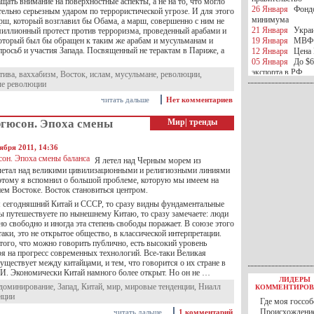
ать внимание на поверхностные аспекты, а не на то, что могло
26 Января
Фондо
тельно серьезным ударом по террористической угрозе. И для этого
минимума
рш, который возглавил бы Обама, а марш, совершенно с ним не
21 Января
Украи
миллионный протест против терроризма, проведенный арабами и
оторый был бы обращен к таким же арабам и мусульманам и
19 Января
МВФ 
просьб и участия Запада. Посвященный не терактам в Париже, а
12 Января
Цена 
05 Января
До $6
экспорта в РФ
тива
,
ваххабизм
,
Восток
,
ислам
,
мусульмане
,
революции
,
05 Января
Киев
ые революции
миротворческой 
читать дальше
Нет комментариев
05 Января
Герма
Ирана
гюсон. Эпоха смены
Мир
|
тренды
04 Января
Саудо
отношения с Ира
25 Декабря
ВР п
ября 2011, 14:36
в 2016 году
Я летел над Черным морем из
14 Декабря
Егип
летал над великими цивилизационными и религиозными линиями
российского лайн
оэтому я вспомнил о большой проблеме, которую мы имеем на
10 Декабря
ЦБ К
ем Востоке. Восток становиться центром.
минимума
 сегодняшний Китай и СССР, то сразу видны фундаментальные
07 Декабря
Поро
ы путешествуете по нынешнему Китаю, то сразу замечаете: люди
ИГИЛ
о свободно и иногда эта степень свободы поражает. В союзе этого
07 Декабря
Ущер
таки, это не открытое общество, в классической интерпретации.
05 Декабря
32 ч
того, что можно говорить публично, есть высокий уровень
в Каспийском мо
ря на прогресс современных технологий. Все-таки Великая
01 Декабря
Юань
существует между китайцами, и тем, что говорится о их стране в
30 Ноября
С 1 д
. Экономически Китай намного более открыт. Но он не …
ЛИДЕРЫ
30 Ноября
Росс
доминирование
,
Запад
,
Китай
,
мир
,
мировые тенденции
,
Ниалл
КОММЕНТИРОВ
27 Ноября
РФ о
нции
Где моя госсоб
27 Ноября
ВВП 
Происхождение
читать дальше
1 комментарий