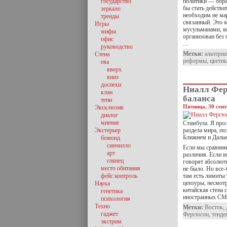
государство
политики — обращ
бы стать действи
зеркало
необходим не ма
тренды
связанный. Это 
Игры
мусульманами, к
мифы
организован без 
офис
…
руководство
Метки:
альтерна
Стена
реформы
,
цветн
ева
вверх
вниз
доспехи
Ниалл Фер
клан
баланса
тени
Пятница, 30 сент
Эксклюзив
диалог
мнение
Стамбула. Я про
Экстерьер
раздела мира, п
Ближнем и Дальн
бомонд
синчилло
Если мы сравним
арт
различия. Если в
глянец
говорят абсолютн
место обитания
не было. Но все-
фейс контроль
там есть лимиты 
цензуры, несмот
Наука
китайская стена 
генетика
иностранных СМИ
психология
Техно
Метки:
Восток
,
гаджет
Фергюсон
,
тенде
экстрим