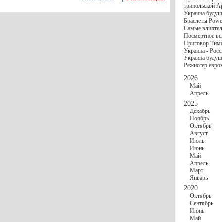
госбюджете
трипольской А
27 Ноября
Украи
Украина будущ
Турции
Браслеты Power
17 Ноября
Сред
Самые влиятел
шестилетнего ми
Посмертное вс
16 Ноября
​Пут
Приговор Тимо
13 Ноября
Цена 
Украина - Росс
10 Ноября
Круп
Украина будуще
10 Ноября
Штайн
Режиссер евро
особом статусе Д
03 Ноября
Мина
2026
Май
Апрель
2025
Декабрь
Ноябрь
Октябрь
Август
Июль
Июнь
Май
Апрель
Март
Январь
2020
Октябрь
Сентябрь
Июнь
Май