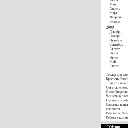
Июнь
Май
Апрель
Март
Февраль
Январь
2009
Декабрь
Ноябрь
Октябрь
Сентябрь
Август
Июль
Июнь
Май
Апрель
Тендер для сво
Браслеты Power
10 черт и пра
Советские конц
Окно Овертона.
Чекисты в ряса
Где моя госсоб
Свастика и зна
символов
Восстание Жел
Работа в коман
TOP дня