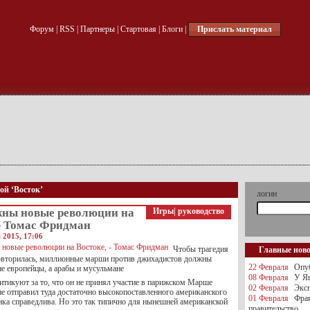
Форум
|
RSS
|
Партнеры
|
Стартовая
|
Блоги
|
Прислать материал
ой ‘Восток’
логин
жны новые революции на
Игры
|
руководство
— Томас Фридман
 2015, 17:06
Чтобы трагедия
Главные нов
овторилась, миллионные марши против джихадистов должны
22 Февраля
Опуб
е европейцы, а арабы и мусульмане
08 Февраля
У Яц
итикуют за то, что он не принял участие в парижском Марше
02 Февраля
Эксп
не отправил туда достаточно высокопоставленного американского
01 Февраля
Фра
ика справедлива. Но это так типично для нынешней американской
правительство