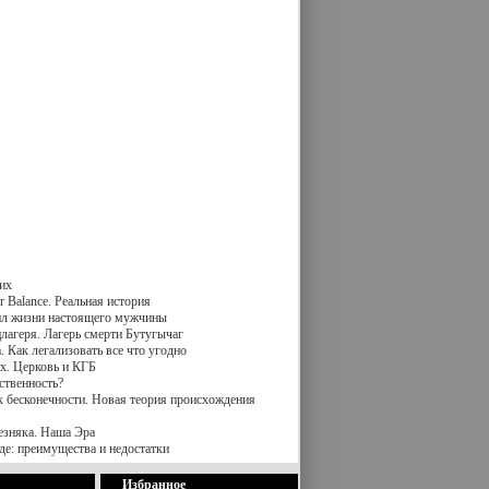
их
 Balance. Реальная история
вил жизни настоящего мужчины
лагеря. Лагерь смерти Бутугычаг
 Как легализовать все что угодно
х. Церковь и КГБ
ственность?
к бесконечности. Новая теория происхождения
езняка. Наша Эра
де: преимущества и недостатки
Избранное