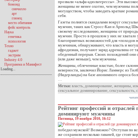
прозвали «альфа-адюльтерессы». Эти высок
бомонд
женщины не менее охотно, чем мужчины пол
синчилло
могуществом, чтобы заводить краткие рома
арт
себя.
глянец
Газеты полнятся скандалами вокруг сексуал
место обитания
мужчин, таких как Стросс-Кан и Арнольд Шва
фейс контроль
свежему исследованию, женщины от природы
Наука
мужчин. Просто в прошлом у них не хватало 
генетика
благоприятных возможностей для «походов 
психология
мужчинам, обнаруживают, что власть и мог
Техно
афродизиак, получают заряд адреналина от т
гаджет
обеденный перерыв. Своих похождений они с
экстрим
(или даже меньше), чем мужчины.
Industry 4.0
Программа и Манифест
Женщины, облеченные властью, более склонн
Loading...
неверности, заключил Йорис Ламмерс из Тилб
(Нидерланды) на базе анонимного опроса бол
…
Метки:
власть
,
доминирование
,
женщины
,
из
сексуальное доминирование
,
сексуальность
,
читат
Рейтинг профессий и отраслей 
доминируют мужчины
Пятница, 19 ноября 2010, 16:12
победил мужской! Возможно? Отступая по в
же сохранили несколько гаваней, где стоят ко