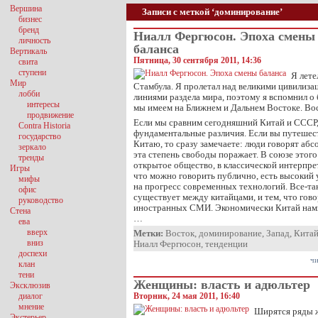
Вершина
Записи с меткой ‘доминирование’
бизнес
бренд
Ниалл Фергюсон. Эпоха смены
личность
баланса
Вертикаль
Пятница, 30 сентября 2011, 14:36
свита
ступени
Я лете
Мир
Стамбула. Я пролетал над великими цивилиз
лобби
линиями раздела мира, поэтому я вспомнил о
интересы
мы имеем на Ближнем и Дальнем Востоке. Вос
продвижение
Если мы сравним сегодняшний Китай и СССР,
Contra Historia
фундаментальные различия. Если вы путеше
государство
Китаю, то сразу замечаете: люди говорят аб
зеркало
эта степень свободы поражает. В союзе этого 
тренды
открытое общество, в классической интерпрет
Игры
что можно говорить публично, есть высокий 
мифы
на прогресс современных технологий. Все-та
офис
существует между китайцами, и тем, что гово
руководство
иностранных СМИ. Экономически Китай намно
Стена
…
ева
вверх
Метки:
Восток
,
доминирование
,
Запад
,
Кита
вниз
Ниалл Фергюсон
,
тенденции
доспехи
чи
клан
тени
Женщины: власть и адюльтер
Эксклюзив
диалог
Вторник, 24 мая 2011, 16:40
мнение
Ширятся ряды 
Экстерьер