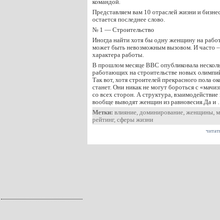
командой.
Представляем вам 10 отраслей жизни и бизнес
остается последнее слово.
№ 1 — Строительство
Иногда найти хотя бы одну женщину на рабо
может быть невозможным вызовом. И часто – 
характера работы.
В прошлом месяце BBC опубликовала несколь
работающих на строительстве новых олимпий
Так вот, хотя строителей прекрасного пола ок
станет. Они никак не могут бороться с «мачи
со всех сторон. А структура, взаимодействие 
вообще выводят женщин из равновесия.Да и
Метки:
влияние
,
доминирование
,
женщины
,
м
рейтинг
,
сферы жизни
читат