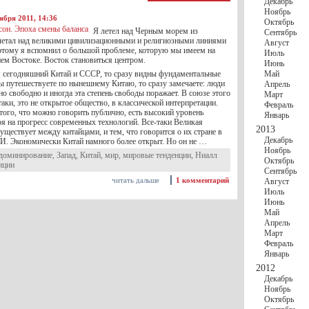
Декабрь
Ноябрь
ября 2011, 14:36
Октябрь
Я летел над Черным морем из
Сентябрь
летал над великими цивилизационными и религиозными линиями
Август
оэтому я вспомнил о большой проблеме, которую мы имеем на
Июль
ем Востоке. Восток становиться центром.
Июнь
 сегодняшний Китай и СССР, то сразу видны фундаментальные
Май
ы путешествуете по нынешнему Китаю, то сразу замечаете: люди
Апрель
о свободно и иногда эта степень свободы поражает. В союзе этого
Март
таки, это не открытое общество, в классической интерпретации.
Февраль
того, что можно говорить публично, есть высокий уровень
Январь
ря на прогресс современных технологий. Все-таки Великая
2013
существует между китайцами, и тем, что говорится о их стране в
Декабрь
. Экономически Китай намного более открыт. Но он не …
Ноябрь
доминирование
,
Запад
,
Китай
,
мир
,
мировые тенденции
,
Ниалл
Октябрь
нции
Сентябрь
читать дальше
1 комментарий
Август
Июль
Июнь
Май
Апрель
Март
Февраль
Январь
2012
Декабрь
Ноябрь
Октябрь