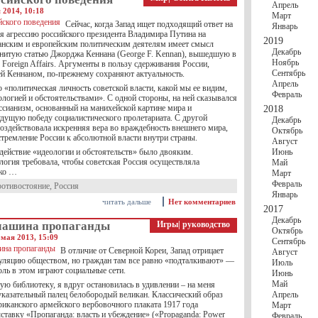
Апрель
 2014, 10:18
Март
Сейчас, когда Запад ищет подходящий ответ на
Январь
агрессию российского президента Владимира Путина на
2019
анским и европейским политическим деятелям имеет смысл
Декабрь
енитую статью Джорджа Кеннана (George F. Kennan), вышедшую в
Ноябрь
 Foreign Affairs. Аргументы в пользу сдерживания России,
Сентябрь
ей Кеннаном, по-прежнему сохраняют актуальность.
Апрель
о «политическая личность советской власти, какой мы ее видим,
Февраль
логией и обстоятельствами». С одной стороны, на ней сказывался
ссианизм, основанный на манихейской картине мира и
2018
дущую победу социалистического пролетариата. С другой
Декабрь
воздействовала искренняя вера во враждебность внешнего мира,
Октябрь
тремление России к абсолютной власти внутри страны.
Август
действие «идеологии и обстоятельств» было двояким.
Июнь
логия требовала, чтобы советская Россия осуществляла
Май
ако …
Март
Февраль
ротивостояние
,
Россия
Январь
читать дальше
Нет комментариев
2017
Декабрь
машина пропаганды
Игры
|
руководство
Октябрь
 мая 2013, 15:09
Сентябрь
В отличие от Северной Кореи, Запад отрицает
Август
ляцию обществом, но граждан там все равно «подталкивают» —
Июль
ль в этом играют социальные сети.
Июнь
Май
ую библиотеку, я вдруг остановилась в удивлении – на меня
указательный палец белобородый великан. Классический образ
Апрель
риканского армейского вербовочного плаката 1917 года
Март
ставку «Пропаганда: власть и убеждение» («Propaganda: Power
Февраль