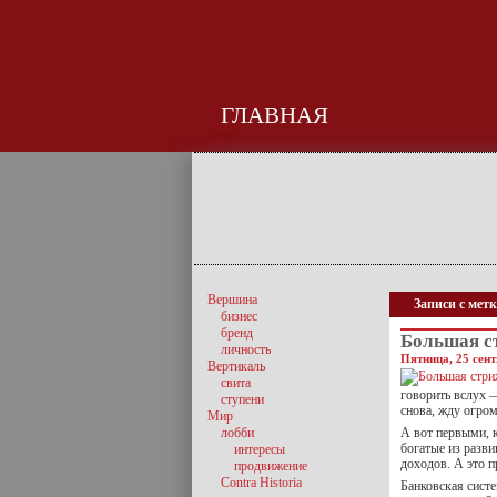
ГЛАВНАЯ
Вершина
Записи с метк
бизнес
бренд
Большая с
личность
Пятница, 25 сент
Вертикаль
свита
говорить вслух —
ступени
снова, жду огро
Мир
лобби
А вот первыми, к
богатые из разви
интересы
доходов. А это 
продвижение
Contra Historia
Банковская систе