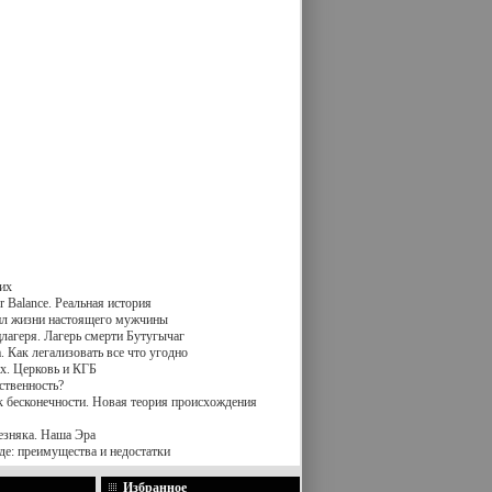
их
 Balance. Реальная история
вил жизни настоящего мужчины
лагеря. Лагерь смерти Бутугычаг
 Как легализовать все что угодно
х. Церковь и КГБ
ственность?
к бесконечности. Новая теория происхождения
езняка. Наша Эра
де: преимущества и недостатки
Избранное