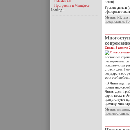
Industry 4.0
веков)
Программа и Манифест
Русские деньги 
Loading...
офшорные гаван
Метки:
RT
,
russi
продвижение
,
Ро
Многоступ
современн
Среда, 8 апреля 
восточные страны
разворачивается 
используются ре
страх и хаос. Ро
государствах с р
если этой войны 
«В Литве идет п
пропагандистско
Литвы Даля Гриба
царит также в Эс
присутствуют пр
премьер-министр
Метки:
влияние
противостояние
,
Истоки ро