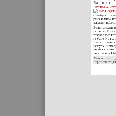
баланса
Пятница, 30 сент
Стамбула. Я про
раздела мира, п
Ближнем и Дальн
Если мы сравним
различия. Если в
говорят абсолютн
не было. Но все-
там есть лимиты 
цензуры, несмот
китайская стена 
иностранных СМИ
Метки:
Восток
,
Фергюсон
,
тенде