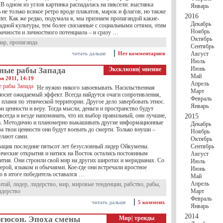
. В одном из углов картинка распадалась на пиксели: выставка
Январь
ь не только всякое ретро вроде плакатов, марок и флагов, но также
2016
tter. Как же редко, подумала я, мы признаем пропагандой какие-
Декабрь
адной культуры, тем более связанные с социальными сетями, этим
Ноябрь
ачности и личностного потенциала – и сразу …
Октябрь
иар
,
пропаганда
Сентябрь
читать дальше
Нет комментариев
Август
Июль
Июнь
ные рабы Запада
Эксклюзив
|
мнение
Май
ря 2011, 14:19
Апрель
Не нужно никого завоевывать. Насильственная
Март
носит ожидаемый эффект. Всегда найдутся очаги сопротивления,
Февраль
 пламя по этнической территории. Другое дело завербовать этнос.
Январь
и ценности и веру. Тогда мысли, деньги и пространство будут
всегда и везде напоминать, что их выбор правильный, они лучшие,
2015
а. Методично и планомерно выкашивать другие информационные
Декабрь
 за твои ценности они будут воевать до смерти. Только внуши –
Ноябрь
елают сами.
Октябрь
зация последние пятьсот лет безусловный лидер Ойкумены.
Сентябрь
ические открытия и натиск на Восток остались постоянным
Август
ития. Они строили свой мир на других широтах и меридианах. Со
Июль
ерой, языком и обычаями. Кое-где они встречали яростное
Июнь
о в итоге победитель оставался …
Май
Апрель
итай
,
лидер
,
лидерство
,
мир
,
мировые тенденции
,
рабство
,
рабы
,
идерство
Март
Февраль
читать дальше
5 коммент.
Январь
2014
гюсон. Эпоха смены
Мир
|
тренды