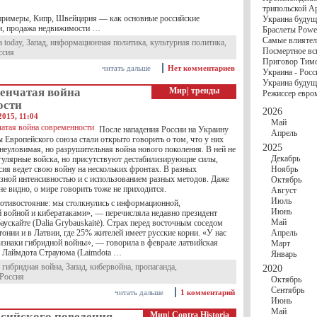
госбюджете
трипольской А
27 Ноября
Украи
(примеры, Кипр, Швейцария — как основные российские
Украина будущ
Турции
и, продажа недвижимости …
Браслеты Power
17 Ноября
Сред
Самые влиятел
a today
,
Запад
,
информационная политика
,
культурная политика
,
шестилетнего ми
Посмертное вс
ссия
16 Ноября
​Пут
Приговор Тимо
13 Ноября
Цена 
читать дальше
Нет комментариев
Украина - Росс
10 Ноября
Круп
Украина будуще
10 Ноября
Штайн
енчатая война
Мир
|
тренды
Режиссер евро
особом статусе Д
ости
03 Ноября
Мина
2026
2015, 11:04
Май
После нападения России на Украину
Апрель
 Европейского союза стали открыто говорить о том, что у них
2025
неуловимая, но разрушительная война нового поколения. В ней не
Декабрь
гулярные войска, но присутствуют дестабилизирующие силы,
ссия ведет свою войну на нескольких фронтах. В разных
Ноябрь
азной интенсивностью и с использованием разных методов. Даже
Октябрь
не видно, о мире говорить тоже не приходится.
Август
Июль
ротивостояние: мы столкнулись с информационной,
Июнь
й войной и кибератаками», — перечисляла недавно президент
Май
ускайте (Dalia Grybauskaitė). Страх перед восточным соседом
тонии и в Латвии, где 25% жителей имеет русские корни. «У нас
Апрель
изнаки гибридной войны», — говорила в феврале латвийская
Март
 Лаймдота Страуюма (Laimdota …
Январь
,
гибридная война
,
Запад
,
кибервойна
,
пропаганда
,
2020
Россия
Октябрь
Сентябрь
читать дальше
1 комментарий
Июнь
Май
ссийского поведения
Мир
|
Contra Historia