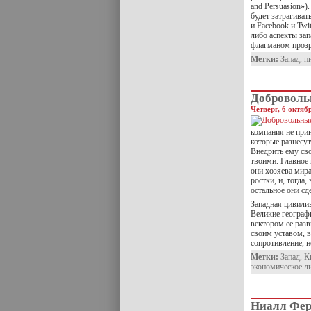
and Persuasion»)
будет затрагиват
и Facebook и Twi
либо аспекты зап
флагманом прозр
Метки:
Запад
,
п
Доброволь
Четверг, 6 октяб
компания не при
которые разнесут
Внедрить ему сво
твоими. Главное 
они хозяева мир
ростки, и, тогда,
остальное они сд
Западная цивили
Великие географ
вектором ее разв
своим уставом, в
сопротивление, н
Метки:
Запад
,
К
экономическое л
Ниалл Фер