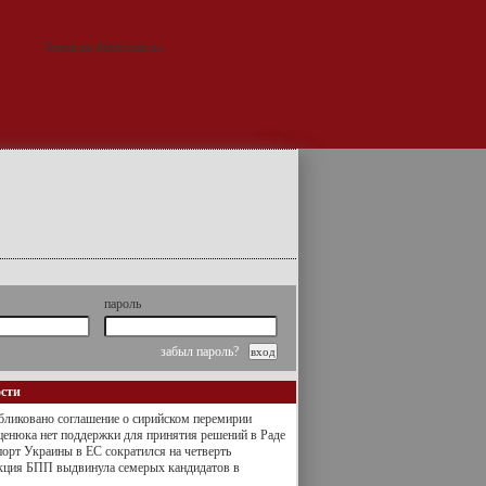
пароль
забыл пароль?
ости
ликовано соглашение о сирийском перемирии
енюка нет поддержки для принятия решений в Раде
орт Украины в ЕС сократился на четверть
кция БПП выдвинула семерых кандидатов в