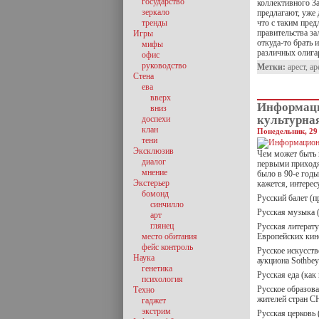
государство
коллективного За
зеркало
предлагают, уже 
тренды
что с таким пред
правительства з
Игры
откуда-то брать 
мифы
различных олига
офис
руководство
Метки:
арест
,
ар
Стена
ева
вверх
Информаци
вниз
культурна
доспехи
клан
Понедельник, 29 
тени
Эксклюзив
Чем может быть 
диалог
первыми приходя
мнение
было в 90-е годы
Экстерьер
кажется, интерес
бомонд
Русский балет (п
синчилло
Русская музыка 
арт
глянец
Русская литерату
место обитания
Европейских кин
фейс контроль
Русское искусств
Наука
аукциона Sothbe
генетика
Русская еда (ка
психология
Русское образова
Техно
жителей стран С
гаджет
экстрим
Русская церковь