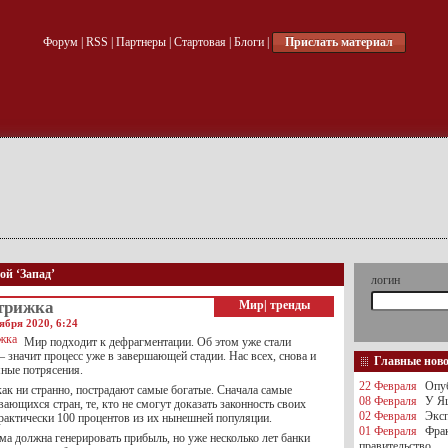
Форум
|
RSS
|
Партнеры
|
Стартовая
|
Блоги
|
Прислать материал
ой ‘Запад’
логин
трижка
Мир
|
тренды
ября 2020, 6:24
Мир подходит к дефрагментации. Об этом уже стали
 значит процесс уже в завершающей стадии. Нас всех, снова и
Главные нов
мные потрясения.
22 Февраля
Опуб
ак ни странно, пострадают самые богатые. Сначала самые
08 Февраля
У Яц
вающихся стран, те, кто не смогут доказать законность своих
02 Февраля
Эксп
практически 100 процентов из их нынешней популяции.
01 Февраля
Фра
ма должна генерировать прибыль, но уже несколько лет банки
правительство