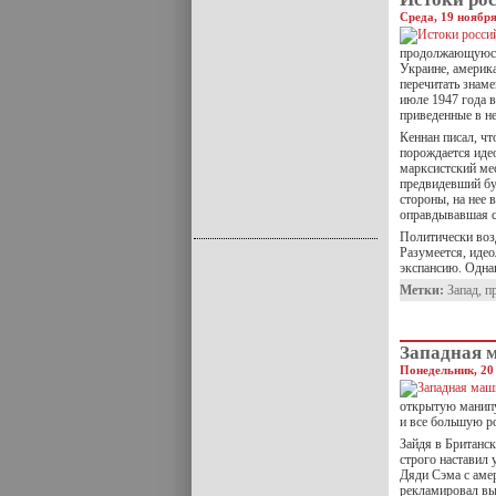
Среда, 19 ноября
продолжающуюся 
Украине, америк
перечитать знам
июле 1947 года в
приведенные в н
Кеннан писал, чт
порождается идео
марксистский ме
предвидевший бу
стороны, на нее 
оправдывавшая с
Политически воз
Разумеется, идео
экспансию. Одн
Метки:
Запад
,
п
Западная 
Понедельник, 20
открытую манипу
и все большую ро
Зайдя в Британск
строго наставил 
Дяди Сэма с аме
рекламировал вы