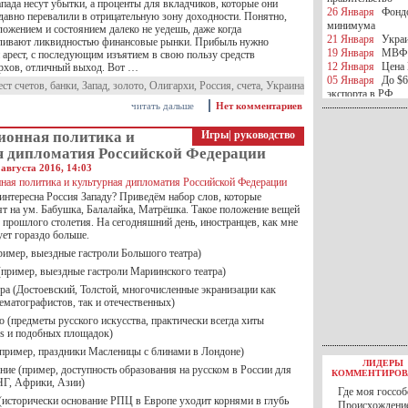
пада несут убытки, а проценты для вкладчиков, которые они
26 Января
Фондо
давно перевалили в отрицательную зону доходности. Понятно,
минимума
ложением и состоянием далеко не уедешь, даже когда
21 Января
Украи
аливают ликвидностью финансовые рынки. Прибыль нужно
19 Января
МВФ 
и арест, с последующим изъятием в свою пользу средств
12 Января
Цена 
рхов, отличный выход. Вот …
05 Января
До $6
ест счетов
,
банки
,
Запад
,
золото
,
Олигархи
,
Россия
,
счета
,
Украина
экспорта в РФ
читать дальше
Нет комментариев
05 Января
Киев
миротворческой 
онная политика и
Игры
|
руководство
05 Января
Герма
Ирана
я дипломатия Российской Федерации
04 Января
Саудо
августа 2016, 14:03
отношения с Ира
25 Декабря
ВР п
интересна Россия Западу? Приведём набор слов, которые
в 2016 году
т на ум. Бабушка, Балалайка, Матрёшка. Такое положение вещей
14 Декабря
Егип
 прошлого столетия. На сегодняшний день, иностранцев, как мне
российского лайн
ует гораздо больше.
10 Декабря
ЦБ К
ример, выездные гастроли Большого театра)
минимума
(пример, выездные гастроли Мариинского театра)
07 Декабря
Поро
ИГИЛ
ра (Достоевский, Толстой, многочисленные экранизации как
07 Декабря
Ущер
ематографистов, так и отечественных)
05 Декабря
32 ч
о (предметы русского искусства, практически всегда хиты
в Каспийском мо
ys и подобных площадок)
01 Декабря
Юань
к пример, праздники Масленицы с блинами в Лондоне)
30 Ноября
С 1 д
ЛИДЕРЫ
30 Ноября
Росс
ние (пример, доступность образования на русском в России для
КОММЕНТИРОВ
27 Ноября
РФ о
НГ, Африки, Азии)
Где моя госсоб
27 Ноября
ВВП 
 (исторически основание РПЦ в Европе уходит корнями в глубь
Происхождение