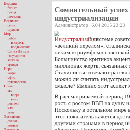
Вершина
Сомнительный успех
бизнес
бренд
индустриализации
личность
Вертикаль
Администратор | 6.04.2015 23:28
свита
ступени
Мир
В системе совет
лобби
интересы
«великий перелом», сталинск
продвижение
неким «триумфом» советской 
Contra Historia
государство
Большинство критиков акцент
зеркало
тренды
миллионах жертв, связанных 
Игры
Сталинисты отвечают рассказа
мифы
офис
можно ли считать индустриал
руководство
смысле? Именно этот аспект 
Стена
ева
вверх
В рассматриваемый период 19
вниз
рост, c ростом ВВП на душу н
доспехи
клан
Поскольку в остальном мире в
тени
этот показатель кажется дост
Эксклюзив
диалог
другими странами в период и
мнение
обратном. Например, Китай в 
Экстерьер