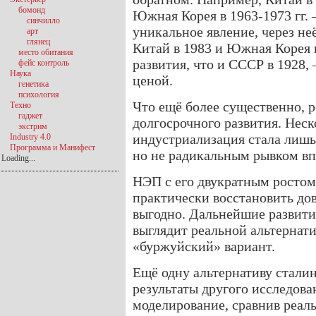
бомонд
Южная Корея в 1963-1973 гг. 
синчилло
уникальное явление, через н
арт
глянец
Китай в 1983 и Южная Корея 
место обитания
развития, что и СССР в 1928,
фейс контроль
Наука
ценой.
генетика
психология
Что ещё более существенно, ро
Техно
гаджет
долгосрочного развития. Неск
экстрим
индустриализация стала лишь
Industry 4.0
Программа и Манифест
но не радикальным рывком вп
Loading...
НЭП с его двукратным ростом 
практически восстановить до
выгодно. Дальнейшие развит
выглядит реальной альтернат
«буржуйский» вариант.
Ещё одну альтернативу стали
результаты другого исследов
моделирование, сравнив реал