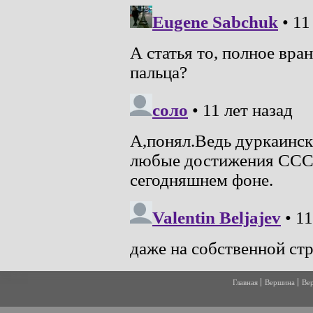
Главная
Вершина
Ве