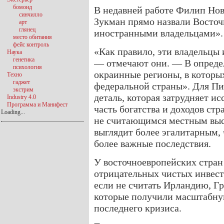
бомонд
В недавней работе Филип Нов
синчилло
Зукман прямо назвали Восточ
арт
глянец
иностранными владельцами».
место обитания
фейс контроль
«Как правило, эти владельцы 
Наука
генетика
— отмечают они. — В опреде
психология
окраинные регионы, в которы
Техно
гаджет
федеральной страны». Для Пи
экстрим
деталь, которая затрудняет и
Industry 4.0
Программа и Манифест
часть богатства и доходов ст
Loading...
не считающимся местным выс
выглядит более эгалитарным, ч
более важные последствия.
У восточноевропейских стран
отрицательных чистых инвес
если не считать Ирландию, Г
которые получили масштабну
последнего кризиса.