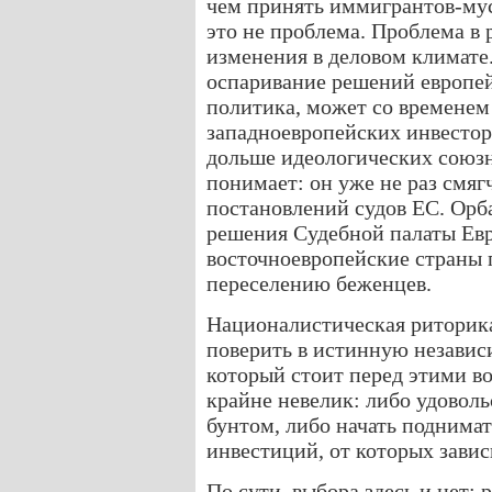
чем принять иммигрантов-му
это не проблема. Проблема в
изменения в деловом климате.
оспаривание решений европей
политика, может со временем
западноевропейских инвесторо
дольше идеологических союзн
понимает: он уже не раз смяг
постановлений судов ЕС. Орб
решения Судебной палаты Евр
восточноевропейские страны 
переселению беженцев.
Националистическая риторика
поверить в истинную независ
который стоит перед этими в
крайне невелик: либо удовол
бунтом, либо начать поднимат
инвестиций, от которых завис
По сути, выбора здесь и нет;