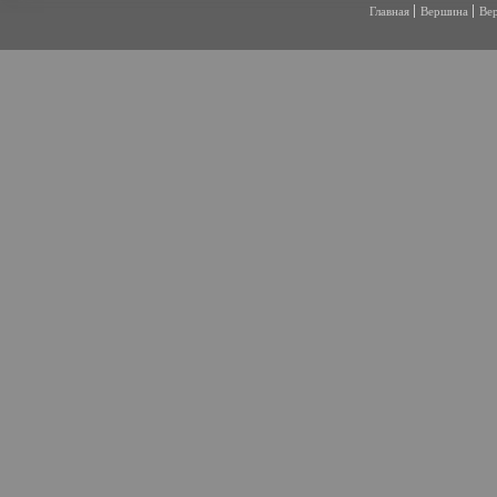
Главная
Вершина
Ве