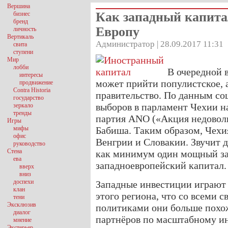
Вершина
Как западный капита
бизнес
бренд
Европу
личность
Вертикаль
Администратор | 28.09.2017 11:31
свита
ступени
Мир
лобби
В очередной 
интересы
может прийти популистское, 
продвижение
Contra Historia
правительство. По данным со
государство
выборов в парламент Чехии н
зеркало
тренды
партия ANO («Акция недовол
Игры
мифы
Бабиша. Таким образом, Чехи
офис
Венгрии и Словакии. Звучит д
руководство
Стена
как минимум один мощный за
ева
западноевропейский капитал.
вверх
вниз
доспехи
Западные инвестиции играют 
клан
этого региона, что со всеми
тени
Эксклюзив
политиками они больше похо
диалог
партнёров по масштабному и
мнение
Экстерьер