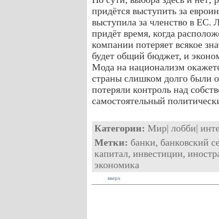
придётся выступить за евроин
выступила за членство в ЕС. 
придёт время, когда располо
компании потеряет всякое зн
будет общий бюджет, и эконо
Мода на национализм окажет
страны слишком долго были о
потеряли контроль над собст
самостоятельный политически
Категории:
Мир
|
лобби
|
инт
Метки:
банки
,
банковский с
капитал
,
инвестиции
,
иностр
экономика
вверх