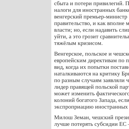
сбыта и потери привилегий. 
налоги для иностранных банко
венгерский премьер-министр 
правительство, и как вполне 
власти; но, если надавить сл
уйти, а это грозит сравните
тяжёлым кризисом.
Венгерское, польское и чешск
европейским директивам по 
вид, когда их попытки постав
наталкиваются на критику Бр
по разным случаям заявляли 
лидер правящей польской пар
может изменить фактического
колоний богатого Запада, есл
экспроприацию иностранных 
Милош Земан, чешский презид
лучше потерять субсидии ЕС