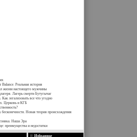
их
 Balance. Реальная история
вил жизни настоящего мужчины
лагеря. Лагерь смерти Бутугычаг
 Как легализовать все что угодно
х. Церковь и КГБ
ственность?
к бесконечности. Новая теория происхождения
езняка. Наша Эра
де: преимущества и недостатки
Избранное