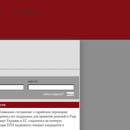
пароль
забыл пароль?
ости
ликовано соглашение о сирийском перемирии
енюка нет поддержки для принятия решений в Раде
орт Украины в ЕС сократился на четверть
кция БПП выдвинула семерых кандидатов в