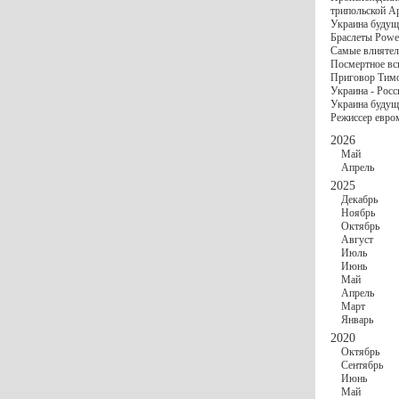
госбюджете
трипольской А
27 Ноября
Украи
Украина будущ
Турции
Браслеты Power
17 Ноября
Сред
Самые влиятел
шестилетнего ми
Посмертное вс
16 Ноября
​Пут
Приговор Тимо
13 Ноября
Цена 
Украина - Росс
10 Ноября
Круп
Украина будуще
10 Ноября
Штайн
Режиссер евро
особом статусе Д
03 Ноября
Мина
2026
Май
Апрель
2025
Декабрь
Ноябрь
Октябрь
Август
Июль
Июнь
Май
Апрель
Март
Январь
2020
Октябрь
Сентябрь
Июнь
Май