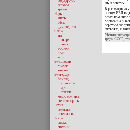
государство
мы и осветим.
зеркало
В рассматриваемы
тренды
ростом ВВП на д
Игры
остальном мире в
мифы
достаточно высо
офис
перехода говорит
руководство
ежегодно, Южная
Стена
Метки:
индустр
ева
труда
,
СССР
,
ста
вверх
вниз
доспехи
клан
тени
Эксклюзив
диалог
мнение
Экстерьер
бомонд
синчилло
арт
глянец
место обитания
фейс контроль
Наука
генетика
психология
Техно
гаджет
экстрим