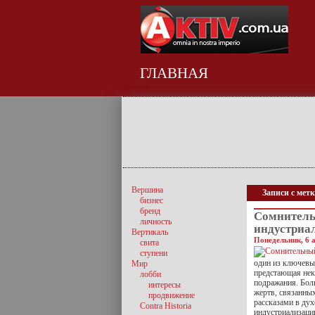
ГЛАВНАЯ
Вершина
Записи с мет
бизнес
бренд
Сомнитель
личность
индустриа
Вертикаль
Понедельник, 6 а
свита
ступени
один из ключевы
Мир
предстающая нек
лобби
подражания. Бол
интересы
жертв, связанны
продвижение
рассказами в дух
Contra Historia
индустриализаци