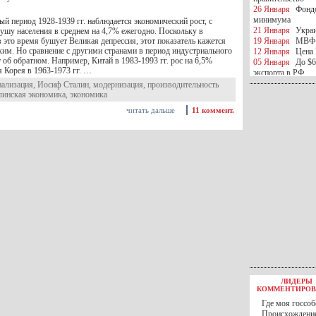
26 Января
Фондо
минимума
й период 1928-1939 гг. наблюдается экономический рост, c
21 Января
Украи
ушу населения в среднем на 4,7% ежегодно. Поскольку в
 это время бушует Великая депрессия, этот показатель кажется
19 Января
МВФ 
ким. Но сравнение с другими странами в период индустриального
12 Января
Цена 
 об обратном. Например, Китай в 1983-1993 гг. рос на 6,5%
05 Января
До $6
 Корея в 1963-1973 гг. …
экспорта в РФ
05 Января
Киев
иализация
,
Иосиф Сталин
,
модернизация
,
производительность
миротворческой 
линская экономика
,
экономика
05 Января
Герма
читать дальше
11 коммент.
Ирана
04 Января
Саудо
отношения с Ира
25 Декабря
ВР п
в 2016 году
14 Декабря
Егип
российского лайн
10 Декабря
ЦБ К
минимума
07 Декабря
Поро
ИГИЛ
07 Декабря
Ущер
05 Декабря
32 ч
в Каспийском мо
01 Декабря
Юань
30 Ноября
С 1 д
ЛИДЕРЫ
30 Ноября
Росс
КОММЕНТИРОВ
27 Ноября
РФ о
Где моя госсоб
27 Ноября
ВВП 
Происхождение