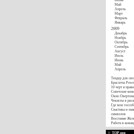
Июнь
Май
Апрель
Март
Февраль
Январь
2009
Декабрь
Ноябрь
Октябрь
Сентябрь
Август
Июль
Июнь
Май
Апрель
Тендер для сво
Браслеты Power
10 черт и пра
Советские конц
Окно Овертона.
Чекисты в ряса
Где моя госсоб
Свастика и зна
символов
Восстание Жел
Работа в коман
TOP дня