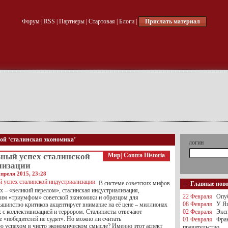
Форум
|
RSS
|
Партнеры
|
Стартовая
|
Блоги
|
Прислать материал
кой ‘сталинская экономика’
логин
ный успех сталинской
Мир
|
Contra Historia
лизации
преля 2015, 23:28
В системе советских мифов
Главные нов
х – «великий перелом», сталинская индустриализация,
22 Февраля
Опуб
им «триумфом» советской экономики и образцом для
08 Февраля
У Яц
ьшинство критиков акцентирует внимание на её цене – миллионах
х с коллективизацией и террором. Сталинисты отвечают
02 Февраля
Эксп
е «победителей не судят». Но можно ли считать
01 Февраля
Фра
ю успехом в чисто экономическом смысле? Именно этот аспект
правительство