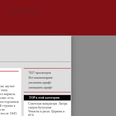
7837 просмотров
Нет комментариев
увеличить шрифт
еке звучит
уменьшить шрифт
 типа
ез наркоза.
сия» есть
TOP в этой категории
дностороннем
Советские концлагеря. Лагерь
й страны к
смерти Бутугычаг
и не
Чекисты в рясах. Церковь и
 после 1945
КГБ