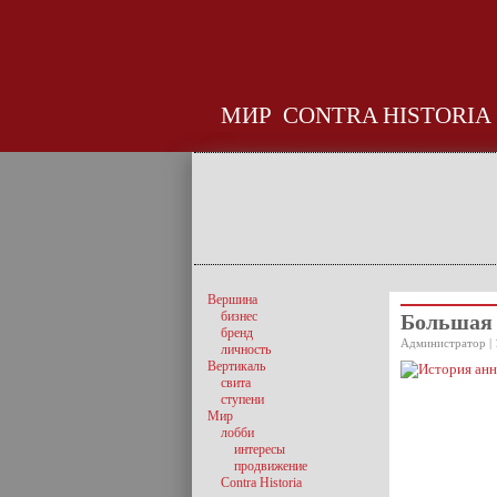
МИР
CONTRA HISTORIA
Вершина
бизнес
Большая 
бренд
Администратор | 
личность
Вертикаль
свита
ступени
Мир
лобби
интересы
продвижение
Contra Historia