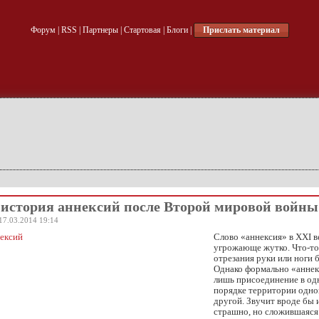
Форум
|
RSS
|
Партнеры
|
Стартовая
|
Блоги
|
Прислать материал
история аннексий после Второй мировой войны
17.03.2014 19:14
Слово «аннексия» в XXI в
угрожающе жутко. Что-то
отрезания руки или ноги б
Однако формально «аннек
лишь присоединение в о
порядке территории одно
другой. Звучит вроде бы 
страшно, но сложившаяся