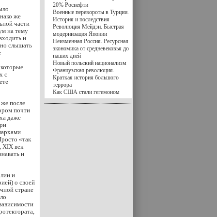
20% Роснефти
ыло
Военные перевороты в Турции.
днако же
История и последствия
ьной части
Революция Мейдзи. Быстрая
ум на тему
модернизация Японии
входить и
Неизменная Россия. Ресурсная
нно слышать
экономика от средневековья до
е
наших дней
Новый польский национализм
 которые
Французская революция.
х с
Краткая история большого
ете
террора
Как США стали гегемоном
 же после
ором почти
ха даже
при
нархами
Просто «так
 XIX век
знавать и
алии и
ией) о своей
чной стране
ало
зависимости
ротектората,