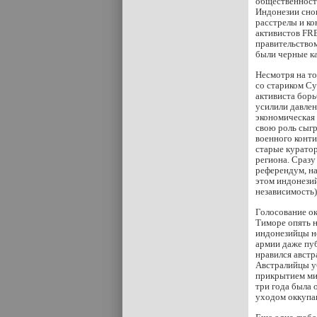
общественност
Индонезии снов
расстрелы и ко
активистов FR
правительство
были черные 
Несмотря на то
со стариком С
активиста бор
усилили давлен
экономическая 
свою роль сыг
военного конти
старые куратор
региона. Сразу
референдум, на
этом индонезий
независимость)
Голосование ок
Тиморе опять н
индонезийцы н
армии даже пуб
нравился австр
Австралийцы уб
прикрытием ми
три года была 
уходом оккупа