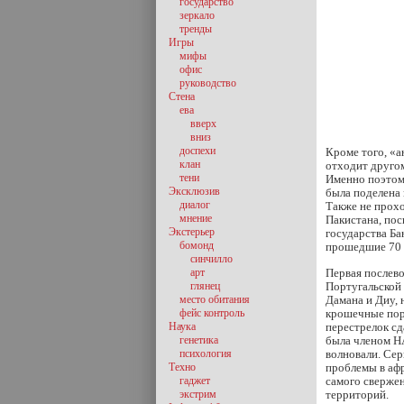
государство
зеркало
тренды
Игры
мифы
офис
руководство
Стена
ева
вверх
вниз
доспехи
Кроме того, «
клан
отходит другом
тени
Именно поэтому
Эксклюзив
была поделена 
диалог
Также не прохо
мнение
Пакистана, пос
Экстерьер
государства Ба
бомонд
прошедшие 70 
синчилло
арт
Первая послево
глянец
Португальской 
место обитания
Дамана и Диу, 
фейс контроль
крошечные порт
Наука
перестрелок сд
генетика
была членом НА
психология
волновали. Сер
Техно
проблемы в афр
гаджет
самого свержен
экстрим
территорий.