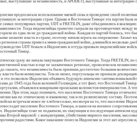
вые, выступавшие за независимость, и APODETI, выступавшая за интеграцию 
онезия предполагала использование мягкой силы и проведение своей политики
упавшую за интеграцию стран. Однако в Восточном Тиморе эта партия была н
ве самых популярных партии, UDT и FRETILIN, даже объединились в коалицию
зависимости. Тогда индонезийцы грамотно сыграли на противоречиях между 
сорили их едва ли не до гражданской войны. Каждая из партий боялась, что б
ыми захватят власть в стране, поэтому начали играть на опережение. Захват в
 регионов страны привел к мини-гражданской войне, длившейся несколько дней
 руководство UDT бежало в Индонезию и оттуда призвало индонезийские войск
осточный Тимор.
тически сразу же начала оккупацию Восточного Тимора. Тогда FRETILIN, по 
инственной властью в еще не захваченных регионах, провозгласила независимо
до сказать, что независимость была признана достаточно большим количеством
е у власти были коммунисты. Тем не менее, португальцы не признали деклараци
 и это позволило Индонезии объявить будущую аннексию «антиколониальной».
сама до 1945 года была колонией Голландии, а тот факт, что Восточный Тимор
ртугалии, объявлялся коварными происками колонистов-империалистов. А теп
нении. При этом, надо понимать, что население Восточного Тимора отличалос
незии как по этническому и языковому, так и по религиозному составу. Поэто
войска встречали вовсе не хлебом-солью, несмотря на то, что население Индо
превосходит население Восточного Тимора, и шансов на военное сопротивлени
х. Индонезийцы тоже не подкачали, их оккупация и последующая аннексия ку
авы Второй мировой: с концлагерями, убийствами мирного населения, массов
прочими радостями. Какое наказание понесла Индонезия за этот акт агрессии и,