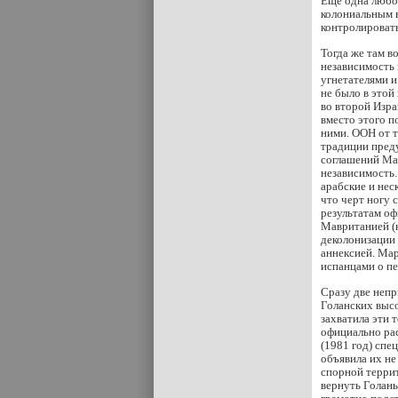
Еще одна любо
колониальным в
контролироват
Тогда же там в
независимость 
угнетателями и
не было в этой
во второй Изра
вместо этого п
ними. ООН от т
традиции преду
соглашений Мар
независимость.
арабские и нес
что черт ногу 
результатам оф
Мавританией (к
деколонизации 
аннексией. Мар
испанцами о п
Сразу две непр
Голанских высо
захватила эти 
официально ра
(1981 год) спе
объявила их н
спорной терри
вернуть Голаны