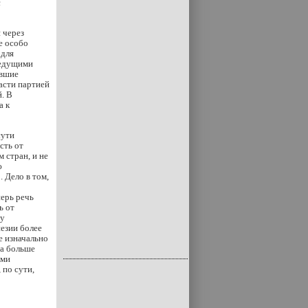
с
 через
е особо
 для
ведущими
ывшие
ласти партией
. В
а к
сути
сть от
 стран, и не
ю
 Дело в том,
ерь речь
ь от
му
незии более
е изначально
да больше
ыми
 по сути,