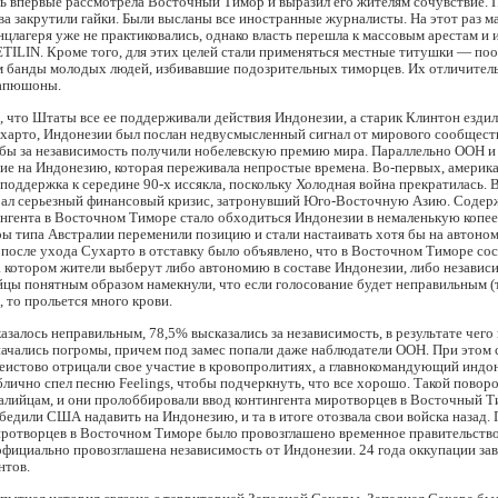
ь впервые рассмотрела Восточный Тимор и выразил его жителям сочувствие. 
а закрутили гайки. Были высланы все иностранные журналисты. На этот раз м
нцлагеря уже не практиковались, однако власть перешла к массовым арестам и
ETILIN. Кроме того, для этих целей стали применяться местные титушки — п
м банды молодых людей, избивавшие подозрительных тиморцев. Их отличител
капюшоны.
, что Штаты все ее поддерживали действия Индонезии, а старик Клинтон езди
ухарто, Индонезии был послан недвусмысленный сигнал от мирового сообществ
ьбы за независимость получили нобелевскую премию мира. Параллельно ООН и
ие на Индонезию, которая переживала непростые времена. Во-первых, америк
поддержка к середине 90-х иссякла, поскольку Холодная война прекратилась. 
рал серьезный финансовый кризис, затронувший Юго-Восточную Азию. Содер
нгента в Восточном Тиморе стало обходиться Индонезии в немаленькую копее
ы типа Австралии переменили позицию и стали настаивать хотя бы на автоно
 после ухода Сухарто в отставку было объявлено, что в Восточном Тиморе со
 котором жители выберут либо автономию в составе Индонезии, либо независ
цы понятным образом намекнули, что если голосование будет неправильным (т.
, то прольется много крови.
азалось неправильным, 78,5% высказались за независимость, в результате чего
ачались погромы, причем под замес попали даже наблюдатели ООН. При этом 
еистово отрицали свое участие в кровопролитиях, а главнокомандующий индо
лично спел песню Feelings, чтобы подчеркнуть, что все хорошо. Такой поворо
алийцам, и они пролоббировали ввод контингента миротворцев в Восточный Т
едили США надавить на Индонезию, и та в итоге отозвала свои войска назад.
ротворцев в Восточном Тиморе было провозглашено временное правительство,
официально провозглашена независимость от Индонезии. 24 года оккупации за
нтов.