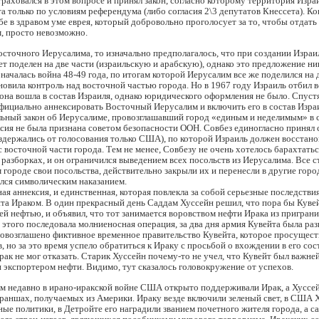
раховался в этом вопросе и принял закон, согласно которому территория Изра
а только по условиям референдума (либо согласия 2\3 депутатов Кнессета). Ко
бе в здравом уме еврея, который добровольно проголосует за то, чтобы отдат
, просто невозможно.
осточного Иерусалима, то изначально предполагалось, что при создании Израи
т поделен на две части (израильскую и арабскую), однако это предложение ни
 началась война 48-49 года, по итогам которой Иерусалим все же поделился на 
овила контроль над восточной частью города. Но в 1967 году Израиль отбил
 она вошла в состав Израиля, однако юридического оформления не было. Спустя
фициально аннексировать Восточный Иерусалим и включить его в состав Изра
льный закон об Иерусалиме, провозглашавший город «единым и неделимым» в 
сия не была признана советом безопасности ООН. Совбез единогласно принял
держались от голосования только США), по которой Израиль должен восстано
 восточной части города. Тем не менее, Совбезу не очень хотелось барахтатьс
азборках, и он ограничился выведением всех посольств из Иерусалима. Все 
 городе свои посольства, действительно закрыли их и перенесли в другие горо
лся символическим наказанием.
ая аннексия, и единственная, которая повлекла за собой серьезные последствия
та Ираком. В один прекрасный день Саддам Хуссейн решил, что пора бы Куве
ей нефтью, и объявил, что тот занимается воровством нефти Ирака из пригран
 этого последовала молниеносная операция, за два дня армия Кувейта была раз
ровозглашено фиктивное временное правительство Кувейта, которое просущест
в, но за это время успело обратиться к Ираку с просьбой о вхождении в его сос
рак не мог отказать. Старик Хуссейн почему-то не учел, что Кувейт был важн
 экспортером нефти. Видимо, тут сказалось головокружение от успехов.
м недавно в ирано-иракской войне США открыто поддерживали Ирак, а Хуссей
раншах, получаемых из Америки. Ираку везде включили зеленый свет, в США 
ые политики, в Детройте его наградили званием почетного жителя города, а с