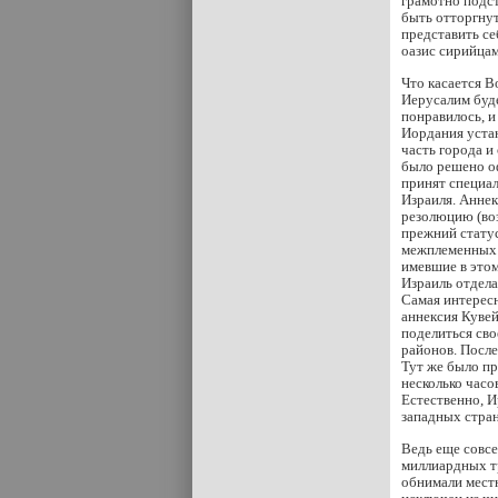
грамотно подст
быть отторгнут
представить се
оазис сирийцам
Что касается В
Иерусалим буде
понравилось, и
Иордания устан
часть города и
было решено о
принят специа
Израиля. Аннек
резолюцию (воз
прежний статус
межплеменных р
имевшие в этом
Израиль отдела
Самая интересн
аннексия Кувей
поделиться сво
районов. После
Тут же было п
несколько часо
Естественно, И
западных стран
Ведь еще совсе
миллиардных т
обнимали местн