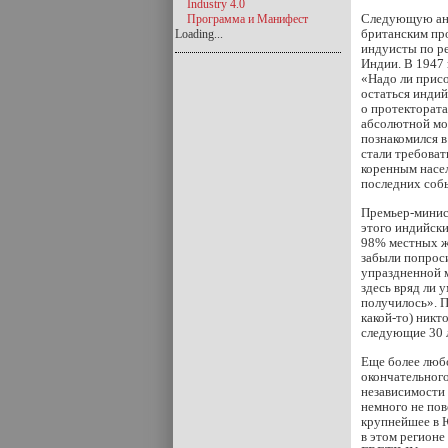
Industry 4.0
Следующую анн
Программа и Манифест
британским про
Loading...
индуисты по ре
Индии. В 1947
«Надо ли присо
остаться инди
о протектората
абсолютной мон
познакомился в
стали требоват
коренным насел
последних соб
Премьер-минист
этого индийск
98% местных ж
забыли попроси
упраздненной 
здесь вряд ли 
получилось». П
какой-то) никто
следующие 30 л
Еще более любо
окончательного
независимости
немного не пов
крупнейшее в 
в этом регионе