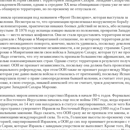
пытная история связана с территорией Западной Сахары. Западная Сахара бы
ладением Испании, однако к середине XX века обнищавшая страна уже не мог
ь обширную территорию, но по-прежнему не отпускала ее.
озникла организация под названием «Фронт Полисарио», которая выступала за
колонии. Несмотря на то, что организация провозглашал вооруженную борьбу 
 колонизаторами, практически никаких боевых действий не велось, ибо испанц
 пустыне. В 1976 году испанцы изящно вышли из положения, превратив Запад
иль — место вечных конфликтов. Они не стали предоставлять территории неза
одписали с Марокко и Мавританией соглашение, по которому территория дели
акого неожиданного поворота, конечно, малость удивилась, поскольку деколон
сматривала предоставление независимости, а не раздел между странами. Сраз
окко и Мавритания ввели свои войска в Западную Сахару, которая тут же про
 Надо отметить, что эту независимость признали большинство африканских, м
колько южноамериканских стран. Однако статус территории в результате получ
сломит. ООН не признает независимость, поскольку она должна быть провозгла
ициального референдума, при этом ООН также не признает раздел между Маро
оторая уже давно вывела войска и отказалась от притязаний), поскольку Испан
нарушила пункт о праве самоопределения бывшей колонии, и считает этот раз
окко, в свою очередь, никакой аннексией это не считает, тряся документом, 
ередаче Западной Сахары Марокко.
изнанных миром аннексии осуществил Израиль в начале 80-х годов. Формально
т и Восточного Иерусалима началась еще после войны 1967 года, когда израил
территории, но 14 лет они находилась в статусе оккупированных, после чего К
спространил суверенитет Израиля на Восточный Иерусалим (1980 год) и Гола
циальными законами. Надо сказать, что ООН сразу же не признала эти законы, и
е имеющими международной силы. То есть, Голанские высоты по-прежнему сч
торией, оккупированной Израилем, а ООН до сих пор принимает резолюции с 
 Сирии, которые Израиль с завидным упорством не выполняет. Кроме того, Из