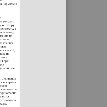
ла
ла нормально
с
ев толком и
ную Сахару
висимость, а
лась между
изация по
у после
возгласила
ногие
ился такой,
шена по
кко и
ия при
дел
подписанным
, оккупация
ьская армия
нессет
нские высоты
 единогласно
итаются
требованием
раиль