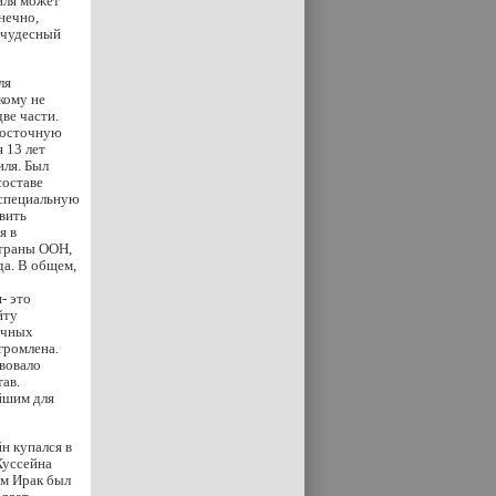
иля может
нечно,
ь чудесный
ля
кому не
две части.
 восточную
 13 лет
иля. Был
составе
 специальную
вить
я в
страны ООН,
да. В общем,
- это
йту
ичных
громлена.
вовало
тав.
ейшим для
н купался в
Хуссейна
ам Ирак был