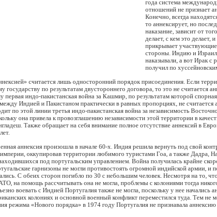
года система междунаро
отношений не признает а
Конечно, всегда находятся
то аннексирует, но послед
наказание, зависит от того
делает, с кем это делает, и
прикрывает участвующие 
стороны. Индию и Израиль
наказывали, а вот Ирак с 
получил по хуссейновски
аннексией» считается лишь односторонний порядок присоединения. Если терр
у государству по результатам двустороннего договора, то это не считается ан
 первая индо-пакистанская война за Кашмир, по результатам которой спорна
между Индией и Пакистаном практически в равных пропорциях, не считается 
дит по этой линии третья индо-пакистанская война за независимость Восточн
кольку она привела к провозглашению независимости этой территории в качест
нгладеш. Также обращает на себя внимание полное отсутствие аннексий в Евро
лет.
енная аннексия произошла в начале 60-х. Индия решила вернуть под свой конт
империи, оккупировав территории любимого туристами Гоа, а также Дадра, На
находившихся под португальским управлением. Война получилась крайне скор
угальские гарнизоны не могли противостоять огромной индийской армии, и п
ались. С обеих сторон погибло по 30 с небольшим человек. Несмотря на то, чт
ТО, на помощь рассчитывать она не могла, проблемы с колониями тогда никог
ьезно воевать с Индией Португалия также не могла, поскольку у нее начались 
иканских колониях и основной военный конфликт переместился туда. Тем не м
ия режима «Нового порядка» в 1974 году Португалия не признавала аннексию