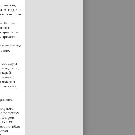
ественно,
и. Австралия
ликобритания
ни
у. Но что
шего с
и прекрасно
ь прилета
 англичанам,
годно.
о-своему и
вали, хотя,
каждый
и реально
движется.
вки сел и
давлено,
 мирного
ую политику
. Остров
. В 1991
чего погибло
ровая