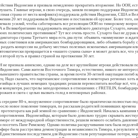
йствия Индонезии и призвала немедленно прекратить вторжение. Но ООН, ест
слушать. Главные игроки, в свою очередь, заняли позицию поддержки Индонези
упная страна от места конфликта) поддержала действия Индонезии, США и Ве
жении 20 лет поддерживали Индонезию и поставляли ей оружие. Более того, о
немало усилий, чтобы саботировать все резолюции ООН по тиморскому вопрос
А и Великобританию поддерживать индонезийского диктатора Сухарто, начав
воих политических противников? Тут все очень просто. Сухарто был не дурак 
 диктатора страны Третьего мира есть два пути: объявить «коммунизм» и ждат
нных советников или американских бомбардировщиков, либо объявить борьбу с
 раздать концессии на добычу местных полезных ископаемых американцам или
автоматически превращается в «нашего сукина сына» и может делать все, что у
 второй путь и правил страной на протяжении 30 лет.
не признала аннексию, однако на деле все крупнейшие игроки действовали п
ндонезию. Сами жители Восточного Тимора, естественно, никого не интересо
нынешнего правительства страны, за время почти 30-летней оккупации погиб 
ц. Надо сказать, что партизанское сопротивление в некоторых регионах хоть 
езийцы в лучших немецких традициях решили перевоспитать вообще всё, что 
 концлагеря, расстрелы заподозренных в отношениях с FRETILIN, бомбардиро
ожаев и скота с целью вызвать голод в непокорных районах.
 к середине 80-х, вооруженное сопротивление было практически полностью по
осло новое поколение тиморцев, по рассказам родителей помнивших времена
 протектората как рай земной по сравнению с Индонезией. Началась кампания
сопротивления. Индонезийцы, которым было довольно трудно скрывать жестк
иморе от международной общественности, решили немного ослабить давление
 посетить Папе Римскому. Однако политика раскручивания гаек была недолгой
эфире была расстреляна демонстрация за независимость Тимора, в результате 
. Единственным последствием для Индонезии стали репутационные потери, ми