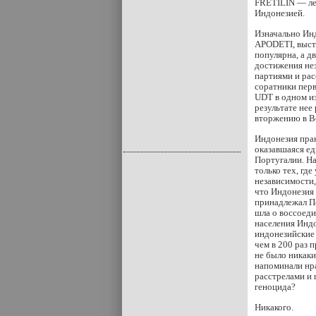
FRETILIN — ле
Индонезией.
Изначально Инд
APODETI, выст
популярна, а д
достижения не
партиями и рас
соратники перв
UDT в одном из
результате нее
вторжению в В
Индонезия прак
оказавшаяся ед
Португалии. На
только тех, гд
независимости,
что Индонезия 
принадлежал По
шла о воссоеди
населения Индо
индонезийские 
чем в 200 раз 
не было никаки
напоминали нр
расстрелами и 
геноцида?
Никакого.