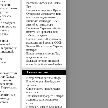
дных
Восстание Железняка. Наша
ннексий.
Эра
 те, кто что-
Политический режим Ирана.
ует ли
Суверенная демократия или
, кто это
шиитское средневековье
 кто
Японские камикадзе. Семь
в процессе
жизней за императора
 ни разу не
Восточная Украина- рабы без
размаху
памяти или кровавые тени
м усам.
забытых предков
Полный назад. 20 признаков
итория
возвращения России в СССР
нексией.
Черные Шлыки — за Украину
я территория
насмерть
аннексией.
Власть, деньги, стволы. Так
ого
предавали Украину
ве
Большая история аннексий
пе за
после Второй мировой войны
Ссылки по теме
роль остатки
гар-Хавели,
Историческая физика, мифы
отечной,
Второй мировой и будущее
осле пары
Украины
о Португалия
Ошибочность «исторической
о не
правоты»
аналогичные
Технический прогресс и смерть
енее, до
экономик развивающихся
 своих
стран
История Glencore. Кто купил