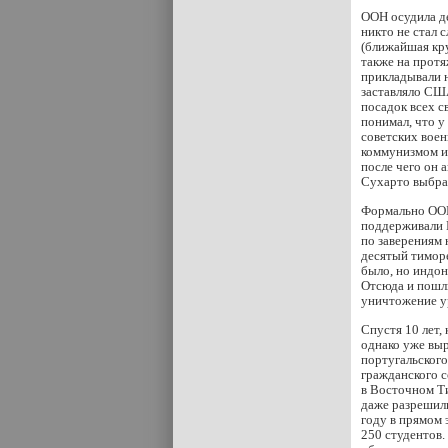
ООН осудила де
никто не стал 
(ближайшая кр
также на протя
прикладывали 
заставляло СШ
посадок всех с
понимал, что у
советских вое
коммунизмом и
после чего он 
Сухарто выбрал
Формально ООН 
поддерживали И
по заверениям 
десятый тиморе
было, но индон
Отсюда и пошли
уничтожение ур
Спустя 10 лет,
однако уже выр
португальского
гражданского 
в Восточном Т
даже разрешили
году в прямом 
250 студентов