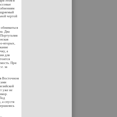
При этом в
ассовые
 избиениям
оощряемый
ьной чертой
л обниматься
а. Два
 Португалия
анская
Во-вторых,
жание
чку, а
мии для
стоится
имость. При
е. за
 в Восточном
сами
незийской
т уже не
имор.
 Под
 а спустя
вершились