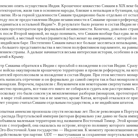
ексию опять осуществила Индия. Крошечное княжество Сикким в XIX веке б
текторатом, жили там в основном народы, близкие к непальцам и бутанцам, о
лигии. Из-за горной удаленности Сикким традиционно было отдельно от остал
 году после предоставлении Индии независимости в Сиккиме прошел референд
единяться к остальной Индии?». В результате было решено в состав Индии не 
йским протекторатом при формальной независимости. Конечно, довольно стра
х после Второй мировой, но надо понимать, что Сикким вообще был едва ли н
архией, а местный чогъял (правитель) был женат на американке, с которой он
 индийском баре. Постепенно Сикким начал все больше заселяться непальцами,
ь большего представительства в местном полуфиктивном парламенте, на равны
ением страны. А дальше начинается весьма интересная история, особенно в св
ытий в Крыму.
р Сиккима обратился к Индии с просьбой о вхождении в состав Индии. Сразу
ие войска оккупировали крошечную территорию и провели референдум, на кот
ителей проголосовали за вхождение в состав Индии. При этом местного монар
ть написать отречение и он формально до самой смерти так и был монархом 
монархии. Впрочем, параллели с Януковичем или некоторыми свергнутыми мо
уместно проводить, все-таки его никто не собирался судить или расстреливать. 
оскольку это были совсем уж межплеменные разборки (монархия, протекторат,
 в мире этой аннексии так и не заметил, кроме Китая, который отказался ее при
ет упорно считал Сикким отдельным государством, а не индийским штатом.
пытная аннексия произошла спустя несколько лет. После революции в Португ
 распада Португальской империи (которая формально уже давно не была импер
 объявила маленькая территория под названием Восточный Тимор. Этой кроше
езло с географией, она оказалась на острове, вторую половину которого заним
Юго-Восточной Азии государство — Индонезия. К моменту провозглашения не
 действовали три партии: UDT — выступавшая за сохранение португальского п