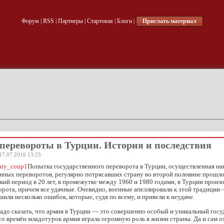
Форум
|
RSS
|
Партнеры
|
Стартовая
|
Блоги
|
Прислать материал
перевороты в Турции. История и последствия
17.07.2016 13:25
Попытка государственного переворота в Турции, осуществленная нак
нных переворотов, регулярно потрясавших страну во второй половине прошлог
ткий период в 20 лет, в промежутке между 1960 и 1980 годами, в Турции произ
рота, причем все удачные. Очевидно, военные апеллировали к этой традиции 
шили несколько ошибок, которые, судя по всему, и привели к неудаче.
адо сказать, что армия в Турции — это совершенно особый и уникальный гос
со времён младотурок армия играла огромную роль в жизни страны. Да и сам о