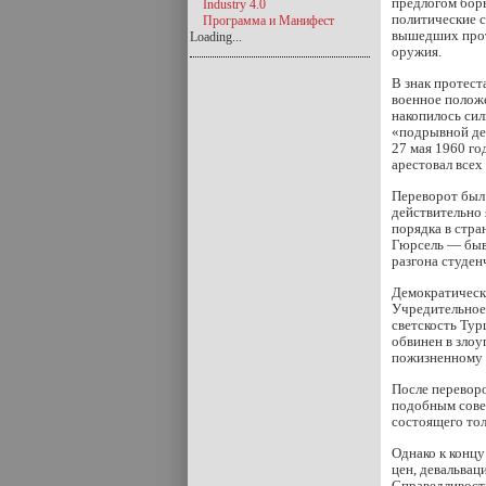
предлогом бор
Industry 4.0
политические с
Программа и Манифест
вышедших проте
Loading...
оружия.
В знак протест
военное положе
накопилось сил
«подрывной де
27 мая 1960 го
арестовал всех
Переворот был 
действительно 
порядка в стра
Гюрсель — быв
разгона студен
Демократическа
Учредительное 
светскость Тур
обвинен в злоу
пожизненному з
После переворо
подобным совет
состоящего тол
Однако к концу
цен, девальвац
Справедливости