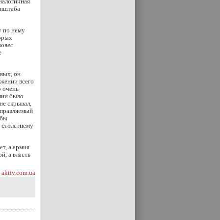
налогичная
енштаба
у по нему
торых
вовес
е
вых, он
яжении всего
о очень
мии было
не скрывал,
 управляемый
обы
е столетнему
ет, а армия
й, а власть
aktiv.com.ua