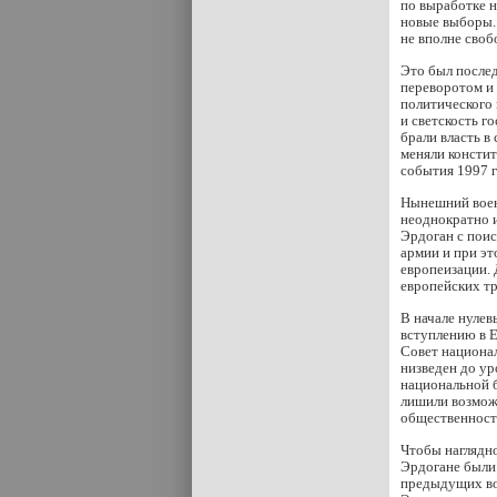
по выработке н
новые выборы. 
не вполне сво
Это был после
переворотом и 
политического 
и светскость г
брали власть в
меняли констит
события 1997 г
Нынешний воен
неоднократно и
Эрдоган с поис
армии и при эт
европеизации. 
европейских тр
В начале нулев
вступлению в Е
Совет национал
низведен до ур
национальной б
лишили возможн
общественност
Чтобы наглядно
Эрдогане были
предыдущих во