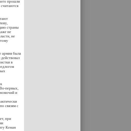
 чего прошли
и считаются
итают
лову,
уцию страны
даже не
ласти, не
этому
е армия была
 действовал
чистки в
редлогом
евых
 к
 Во-первых,
лномочий и
рактически
по связям с
ет, при
ми
нту Кенан