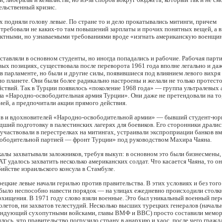
ельственный кризис.
х подняли голову левые. По стране то и дело прокатывались митинги, причем
требовали не каких-то там повышений зарплаты и прочих понятных вещей, а 
актными, но узнаваемыми требованиями вроде «изгнать американскую военщин
ставляли в основном студенты, но иногда попадались и рабочие. Рабочая парт
вых позициях, существовала после переворота 1961 года вполне легально и да
 в парламенте, но были и другие силы, появившиеся под влиянием левого вихря 
о планете. Они были более радикально настроены и желали не только протесто
ствий. Так в Турции появилось «поколение 1968 года» — группа ультралевых 
а «Народно-освободительная армия Турции». Они даже не претендовали на то
ией, а предпочитали акции прямого действия.
ов и вдохновителей «Народно-освободительной армии» — бывший студент-юр
ший подготовку в палестинских лагерях для боевиков. Его сторонники дралис
участвовали в перестрелках на митингах, устраивали экспроприации банков вм
ободительной партией — фронт Турции» под руководством Махира Чаяна.
алы захватывали заложников, требуя выкуп: в основном это были бизнесмены,
Т удалось захватить несколько американских солдат. Что касается Чаяна, то о
бийстве израильского консула в Стамбуле.
ецкие левые начали герилью против правительства. В этих условиях и без того
 было неспособно навести порядок — на улицах ежедневно происходили столк
охищения. В 1971 году слово взяли военные. Это был уникальный военный пе
толетов, ни захватов телестудий. Несколько высших турецких генералов (началь
андующий сухопутными войсками, главы ВМФ и ВВС) просто составили мемор
лось, что правительство погрузило страну в анархию и хаос, после чего гражд