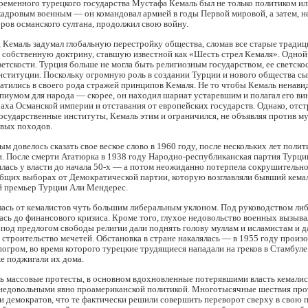
ременного турецкого государства Мустафа Кемаль был не только политиком ил
кадровым военным — он командовал армией в годы Первой мировой, а затем, н
ров османского султана, продолжил свою войну.
, Кемаль задумал глобальную перестройку общества, сломав все старые традиц
 собственную доктрину, ставшую известной как «Шесть стрел Кемаля». Одной 
етскости. Турция больше не могла быть религиозным государством, ее светско
нституции. Поскольку огромную роль в создании Турции и нового общества сы
тились в своего рода стражей принципов Кемаля. Не то чтобы Кемаль ненави
опиумом для народа — скорее, он находил шариат устаревшим и полагал его в
ха Османской империи и отставания от европейских государств. Однако, отст
государственные институты, Кемаль этим и ограничился, не объявляя против м
овых походов.
м довелось сказать свое веское слово в 1960 году, после нескольких лет поли
. После смерти Ататюрка в 1938 году Народно-республиканская партия Турции
лась у власти до начала 50-х — а потом неожиданно потерпела сокрушительн
общих выборах от Демократической партии, которую возглавляли бывший кема
й премьер Турции Али Мендерес.
лась от кемалистов чуть большим либеральным уклоном. Под руководством ли
ась до финансового кризиса. Кроме того, глухое недовольство военных вызывал
под предлогом свободы религии дали поднять голову муллам и исламистам и 
строительство мечетей. Обстановка в стране накалялась — в 1955 году произ
огром, во время которого турецкие трудящиеся нападали на греков в Стамбуле
же поджигали их дома.
ь массовые протесты, в основном вдохновленные потерявшими власть кемалис
 недовольными явно проамериканской политикой. Многотысячные шествия пр
и демократов, что те фактически решили совершить переворот сверху в свою п