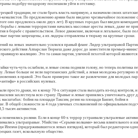
страны подобру-поздорову поспешили уйти в отставку.
урецкой традиции, не стали брать власть напрямую, а назначили своих штатски
й-кемалистов. По предложению армии было введено чрезвычайное положение 
итоге оно продлилось около двух лет). В крупных городах был введен комендант
 борьбы с левыми террористами начались массовые аресты левых, даже не пр
тия в борьбе с правительством. Левое движение, включая и легальное, было п
евые партии запрещены, а их лидеры отправлены в тюрьму на крупные сроки.
ений на левых значительно усилился правый фланг. Лидер ультраправой Парти
ского действия Алпарслан Тюркеш даже дорос до заместителя премьер-минист
 правящую коалицию. Это та самая партия, уличной пехотой которой являютс
.
гайки чуть-чуть ослабили, и левые снова подняли голову, но теперь политика п
у. Левые больше не вели партизанских действий, а левая молодежь регулярно 
кновениях в правой. Это было примерно такое же развлечение для молодых пар
«антифа» в российских нулевых.
ыли просто драки, но к концу 70-х ситуация стала выходить из-под контроля, и
насилия захлестнула всю страну. Правые и левые принялись уничтожать друг д
асштабах: бойня на площади Таксим, резня на площади Баязит, бойня в
е. В общей сложности за 4 года уличных столкновений по официальным подс
3,5 тысяч активистов.
 поменялись ролями. Если в конце 60-х террор устраивали ультралевые активи
нимались ультраправые. Убийство «Серыми волками» весьма влиятельного и из
ди Ипекчи (придерживавшегося левых взглядов), который был редактором одно
ецких газет, всколыхнуло общество.