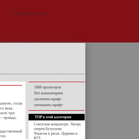
1868 просмотров
Нет комментариев
увеличить шрифт
ануне, стала
уменьшить шрифт
о века.
ошло три
TOP в этой категории
— правда,
Советские концлагеря. Лагерь
смерти Бутугычаг
ударственный
Чекисты в рясах. Церковь и
тец-
КГБ