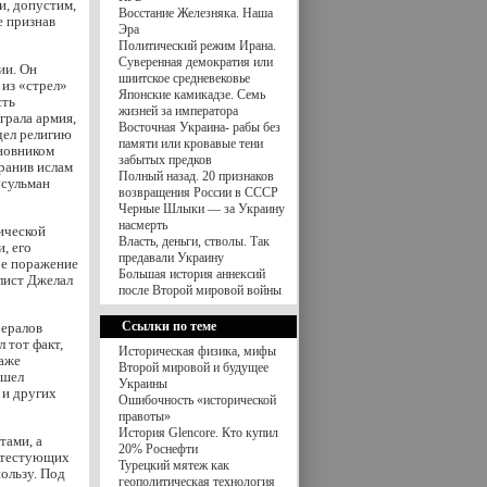
и, допустим,
Восстание Железняка. Наша
е признав
Эра
Политический режим Ирана.
Суверенная демократия или
ии. Он
шиитское средневековье
из «стрел»
Японские камикадзе. Семь
сть
жизней за императора
грала армия,
Восточная Украина- рабы без
дел религию
памяти или кровавые тени
иновником
забытых предков
ранив ислам
Полный назад. 20 признаков
усульман
возвращения России в СССР
Черные Шлыки — за Украину
насмерть
тической
Власть, деньги, стволы. Так
, его
предавали Украину
ое поражение
Большая история аннексий
лист Джелал
после Второй мировой войны
Ссылки по теме
бералов
 тот факт,
Историческая физика, мифы
даже
Второй мировой и будущее
ошел
Украины
 и других
Ошибочность «исторической
правоты»
История Glencore. Кто купил
тами, а
20% Роснефти
отестующих
Турецкий мятеж как
ользу. Под
геополитическая технология