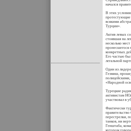
начался правит
В этих условия
протестующие 
всякими абстр
Турции».
Актив левых со
стоявшая на ле
несколько мест
пронесшегося п
конкретных дей
Его частью был
легальной парт
Один из лидер
Гезмиш, прошед
полицейскими, 
«Народной осв
Турецкие радик
активистам НОА
участвовал в у
Фактически тур
правительство
перестрелки, п
танков, ни вер
Генштаба, ком
котором говори