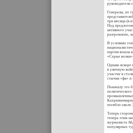
руководители 
Генералы, по т
представителе
три месяца (в 
Под предлогом
активного учас
разгромлено, л
В условиях гон
националистиче
партия вошла в
«Серые волки»
Однако вскоре 
в уличную войн
участие в стол
стычки «фа» и 
Поначалу это б
политического 
промышленных м
Кахраманмараш
погибло около 
Теперь стороны
теперь этим за
журналиста Аб
популярных тур