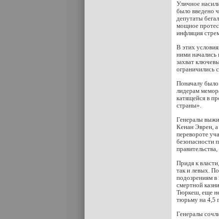
Уличное насили
было введено 
депутаты бегал
мощное протес
инфляция стре
В этих условия
ними начались 
захват ключевы
ограничились 
Поначалу было 
лидерам мемора
катящейся в пр
страны».
Генералы выжид
Кенан Эврен, а
перевороте уча
безопасности п
правительства,
Придя к власти
так и левых. П
подозрениям в 
смертной казни
Тюркеш, еще н
тюрьму на 4,5 
Генералы сочл