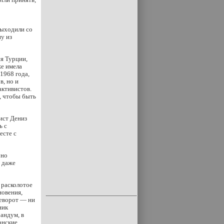
выходили со
у из
ия Турции,
же имела
1968 года,
в, но и
активистов.
, чтобы быть
ист Дениз
ь с
есте с
 но
н даже
 расколотое
новения,
реворот — ни
ник
андум, в
анские