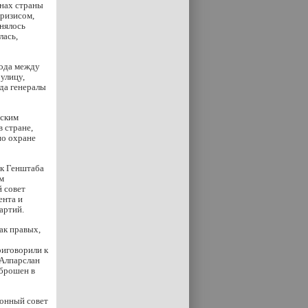
онах страны
кризисом,
днялось
лась,
года между
улицу,
гда генералы
нским
 стране,
по охране
ик Генштаба
м
й совет
ента и
артий.
ак правых,
о
риговорили к
 Алпарслан
 брошен в
ионный совет