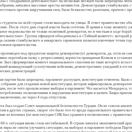
ьбы с «подрывной деятельностью» на несколько месяцев были запрещены люб
обрания, начались массовые аресты активистов. Демонстрация стамбульских с
стовать против закручивания гаек, была безжалостно разогнана, причем с п
а студенты по всей стране стали выходить на улицы. В ответ правительство об
ние. После этого дни старой власти были сочтены. В армии к тому моменту у
ьное недовольство не только политикой демократов, но и чисткам в ходе борьб
ятельностью». Группа офицеров объединилась в «Тайный комитет», который 
да силами стамбульского и анкарского гарнизонов захватил ключевые точки гор
 членов правительства.
произведен под предлогом защиты демократии (от демократов, да, хотя на са
явно перегибали палку с репрессиями), верности принципам Кемаля и установ
не. Был сформирован комитет национального спасения во главе которого встал 
ший командующий сухопутными войсками, демонстративно ушедший в отстав
ческих демонстраций.
я партия была запрещена, парламент распущен, конституция отменена. Было 
собрание для создания новой конституции, которая зафиксировала демократи
ции, после чего прошли новые выборы в парламент. Что касается Мендереса, т
потреблениях полномочиями и нарушении конституции и казнен. Баяра пригов
аключению, но через 4 года отпустили.
та был создан Совет национальной безопасности Турции. Он не совсем анало
ам в других странах, скорее это было что-то вроде параллельного правительст
ько из военных (по конституции СНБ был уравнен в полномочиях с правительс
 60-х ситуация вновь стала нестабильной. В стране начался экономический криз
ия лиры не смогла улучшить ситуацию, на выборах в парламент победила Парт
, либералы и кемалисты, но из-за споров вокруг бюджета, который так и не см