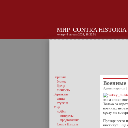
МИР
CONTRA HISTORIA
четверг 6 августа 2026, 18:22:52
Вершина
бизнес
Военные 
бренд
Администратор | 
личность
Вертикаль
свита
эхом эпохи вое
ступени
Только за коро
Мир
военных перево
лобби
сразу же совер
интересы
продвижение
Прежде всего н
Contra Historia
институт. Ещё 