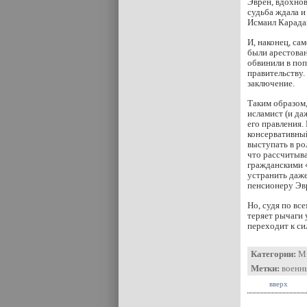
Эврен, вдохнов
судьба ждала и
Исмаил Карадай
И, наконец, са
были арестова
обвинили в поп
правительству.
заключение.
Таким образом,
исламист (и да
его правления.
консервативный
выступать в ро
что рассчитыва
гражданскими «
устранить даже
пенсионеру Эвр
Но, судя по вс
теряет рычаги 
переходит к с
Категории:
М
Метки:
военн
вверх