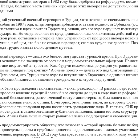
овой конституции, которая в 1982 году была одобрена на референдуме, после
Правда, большую часть сильных игроков до этих выборов не допустили, и он
бодными.
дний успешный военный переворот в Турции, хотя некоторые специалисты сч
события 1997 года, когда генералы добились отставки исламиста Эрбакана (к с
наставника и вдохновителя Эрдогана), заявив, что его курс нарушает констит
осударства. Но тогда военные не предпринимали никаких активных действий и 
 свои руки, оставшись в стороне. Они устранились от процессов выбора новой в
уцию, в общем, это был не столько переворот, сколько кулуарное давление. По
ода трудно назвать полноценным путчем.
ный переворот — лишь эхо былого могущества турецкой армии. При Эрдоган
 основательно зачищена от всех не в меру самостоятельных офицеров. Причем
тине иезуитской хитростью. Как, будучи исламистом, регулярно устраивать за
ом не попадать под критику? А очень просто — делать это под благовидным п
Дело в том, что Турция взяла курс на вступление в Евросоюз, а одним из ключ
ебований является повышение гражданского контроля над армией.
ых была произведена так называемая «тихая революция». В рамках подготовки
вросоюз влияние турецкой армии было сведено до нуля в ходе пакета реформ.
ьной безопасности, ранее имевший статус министерского, был лишен всех по
овня совещательного органа. Во-вторых, был принят закон, по которому Совет
езопасности получили право возглавлять гражданские лица. В-третьих, СНБ п
ости делать самостоятельные публичные заявления, лишив его всех структур 
ью. Армия была лишена старых рычагов влияния под предлогом европеизации.
 продемонстрировать обществу, что возврата к «старой армии» больше не буд
 проведены аресты и судебные процессы над оставшимися в живых участника
енных переворотов. В 2012 году был арестован почти столетний к тому моме