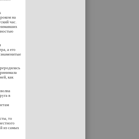
х
сроком на
ский час.
инимавших
олностью
и
ра, а его
я знаменитые
ереродилась
принимала
ней, как
 волна
руга в
четам
сты, то
вестного
й из самых