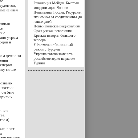
ые
Революция Мейдзи. Быстрая
тудентов,
модернизация Японии
рименением
Неизменная Россия. Ресурсная
экономика от средневековья до
наших дней
ъявило
Новый польский национализм
же
Французская революция.
ы с
Краткая история большого
рано утром
террора
одов и
РФ отменяет безвизовый
режим с Турцией
Украина готова заменить
мом деле они
российское зерно на рынке
ления
Турции
генерал
ку после
созвано
чность и
о он был
орили к
гичен
ва,
твом).
ис, рост
ия
огли принять,