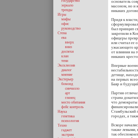
государство
основатель сов
зеркало
масоном, но и 
тренды
никаких догово
Игры
мифы
Придя к власти
офис
сформулировал
руководство
был принцип св
Стена
закрепили в Ко
ева
офицеры превра
вверх
или считал ее 
вниз
ужасающего кра
доспехи
от влияния на 
клан
никаких крест
тени
Эксклюзив
Впервые военны
диалог
нестабильности
мнение
детище, находи
Экстерьер
на первых все
бомонд
Баяр и будущи
синчилло
Партия отлича
арт
страна докатил
глянец
что демократы 
место обитания
финансировали 
фейс контроль
Стамбульский п
Наука
городах, а так
генетика
психология
Вскоре началис
Техно
также левыми,
гаджет
так обеспокоил
экстрим