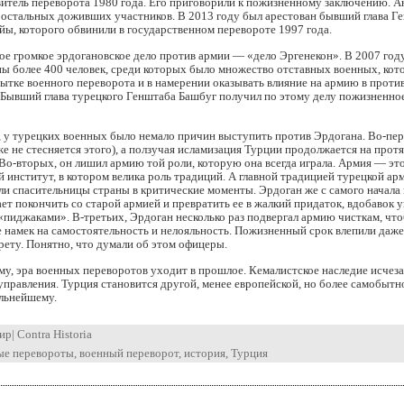
итель переворота 1980 года. Его приговорили к пожизненному заключению. А
 остальных доживших участников. В 2013 году был арестован бывший глава Г
ы, которого обвинили в государственном перевороте 1997 года.
мое громкое эрдогановское дело против армии — «дело Эргенекон». В 2007 год
ны более 400 человек, среди которых было множество отставных военных, ко
ытке военного переворота и в намерении оказывать влияние на армию в проти
 Бывший глава турецкого Генштаба Башбуг получил по этому делу пожизненно
 у турецких военных было немало причин выступить против Эрдогана. Во-пер
же не стесняется этого), а ползучая исламизация Турции продолжается на прот
 Во-вторых, он лишил армию той роли, которую она всегда играла. Армия — эт
 институт, в котором велика роль традиций. А главной традицией турецкой ар
ли спасительницы страны в критические моменты. Эрдоган же с самого начала 
ет покончить со старой армией и превратить ее в жалкий придаток, вдобавок
пиджаками». В-третьих, Эрдоган несколько раз подвергал армию чисткам, чт
 намек на самостоятельность и нелояльность. Пожизненный срок влепили даж
ету. Понятно, что думали об этом офицеры.
ему, эра военных переворотов уходит в прошлое. Кемалистское наследие исчеза
управления. Турция становится другой, менее европейской, но более самобытно
ильнейшему.
ир
|
Contra Historia
ые перевороты
,
военный переворот
,
история
,
Турция