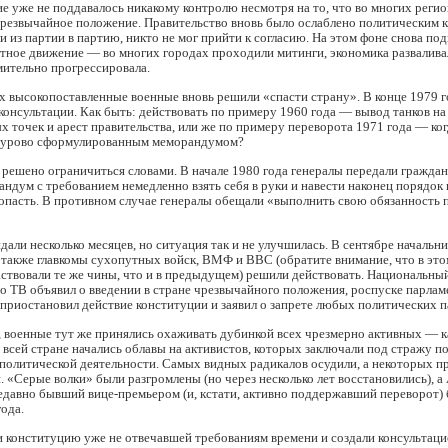
е уже не поддавалось никакому контролю несмотря на то, что во многих реги
чрезвычайное положение. Правительство вновь было ослаблено политическим 
и из партии в партию, никто не мог прийти к согласию. На этом фоне снова по
тное движение — во многих городах проходили митинги, экономика развалива
мительно прогрессировала.
х высокопоставленные военные вновь решили «спасти страну». В конце 1979 
консультации. Как быть: действовать по примеру 1960 года — вывод танков на 
х точек и арест правительства, или же по примеру переворота 1971 года — ко
сурово сформулированным меморандумом?
решено ограничиться словами. В начале 1980 года генералы передали гражда
ндум с требованием немедленно взять себя в руки и навести наконец порядок в
опасть. В противном случае генералы обещали «выполнить свою обязанность 
али несколько месяцев, но ситуация так и не улучшилась. В сентябре начальн
 также главкомы сухопутных войск, ВМФ и ВВС (обратите внимание, что в это
ствовали те же чины, что и в предыдущем) решили действовать. Национальны
о ТВ объявил о введении в стране чрезвычайного положения, роспуске парлам
 приостановил действие конституции и заявил о запрете любых политических п
, военные тут же принялись охаживать дубинкой всех чрезмерно активных — к
о всей стране начались облавы на активистов, которых заключали под стражу п
политической деятельности. Самых видных радикалов осудили, а некоторых п
. «Серые волки» были разгромлены (но через несколько лет восстановились), а
едавно бывший вице-премьером (и, кстати, активно поддержавший переворот)
года.
и конституцию уже не отвечавшей требованиям времени и создали консультац