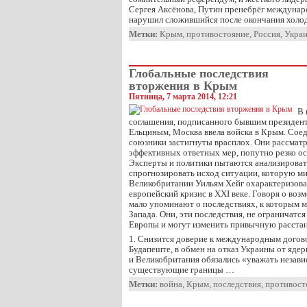
Сергея Аксёнова, Путин пренебрёг междунар
нарушил сложившийся после окончания хол
Метки:
Крым
,
противостояние
,
Россия
,
Укра
Глобальные последствия
вторжения в Крым
Пятница, 7 марта 2014, 12:21
В 
соглашения, подписанного бывшим президен
Ельциным, Москва ввела войска в Крым. Сое
союзники застигнуты врасплох. Они рассмат
эффективных ответных мер, попутно резко ос
Эксперты и политики пытаются анализирова
спрогнозировать исход ситуации, которую м
Великобритании Уильям Хейг охарактеризова
европейский кризис в XXI веке. Говоря о воз
мало упоминают о последствиях, к которым 
Запада. Они, эти последствия, не ограничат
Европы и могут изменить привычную расстан
1. Снизится доверие к международным догово
Будапеште, в обмен на отказ Украины от яде
и Великобритания обязались «уважать незави
существующие границы …
Метки:
война
,
Крым
,
последствия
,
противост