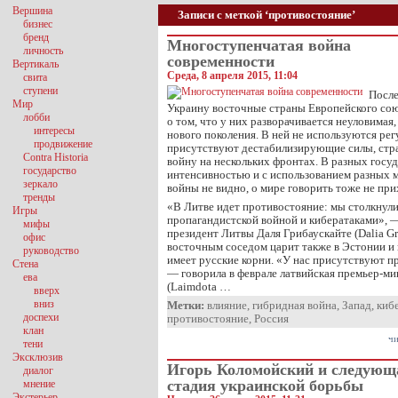
Вершина
Записи с меткой ‘противостояние’
бизнес
бренд
Многоступенчатая война
личность
современности
Вертикаль
Среда, 8 апреля 2015, 11:04
свита
ступени
После
Мир
Украину восточные страны Европейского сою
лобби
о том, что у них разворачивается неуловимая
интересы
нового поколения. В ней не используются рег
продвижение
присутствуют дестабилизирующие силы, страх
Contra Historia
войну на нескольких фронтах. В разных госуд
государство
интенсивностью и с использованием разных м
зеркало
войны не видно, о мире говорить тоже не при
тренды
«В Литве идет противостояние: мы столкнул
Игры
пропагандистской войной и кибератаками», 
мифы
президент Литвы Даля Грибаускайте (Dalia Gr
офис
восточным соседом царит также в Эстонии и 
руководство
имеет русские корни. «У нас присутствуют п
Стена
— говорила в феврале латвийская премьер-м
ева
(Laimdota …
вверх
вниз
Метки:
влияние
,
гибридная война
,
Запад
,
киб
доспехи
противостояние
,
Россия
клан
чи
тени
Эксклюзив
Игорь Коломойский и следующ
диалог
стадия украинской борьбы
мнение
Экстерьер