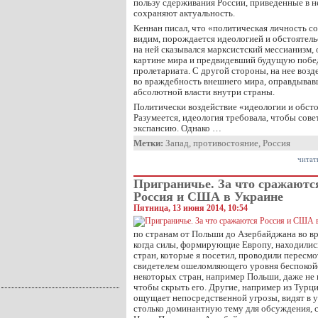
пользу сдерживания России, приведенные в 
сохраняют актуальность.
Кеннан писал, что «политическая личность со
видим, порождается идеологией и обстоятель
на ней сказывался марксистский мессианизм,
картине мира и предвидевший будущую побе
пролетариата. С другой стороны, на нее возд
во враждебность внешнего мира, оправдывав
абсолютной власти внутри страны.
Политически воздействие «идеологии и обсто
Разумеется, идеология требовала, чтобы сове
экспансию. Однако …
Метки:
Запад
,
противостояние
,
Россия
читат
Приграничье. За что сражаютс
Россия и США в Украине
Пятница, 13 июня 2014, 10:54
по странам от Польши до Азербайджана во вр
когда силы, формирующие Европу, находилис
стран, которые я посетил, проводили пересмо
свидетелем ошеломляющего уровня беспокойс
некоторых стран, например Польши, даже не
чтобы скрыть его. Другие, например из Турци
ощущает непосредственной угрозы, видят в 
столько доминантную тему для обсуждения, 