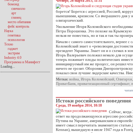
Четверг, 26 марта 2015, 11:31
бомонд
синчилло
борется! Борется с агрессией, Россией, корр
арт
нынешними, кризисом. Со вчерашнего дня у 
глянец
олигархический.
место обитания
фейс контроль
Увольнение Игоря Коломойского необходимы
Наука
Петра Порошенка. Это похоже на Крымскую 
генетика
нельзя не повестись, но и так и так ты проиг
психология
Начали с самого самостоятельного, вернее с 
Техно
Коломойский знает о «революции достоинств
гаджет
президент Украины. Знает он и о схемах в зон
экстрим
Игорь Валерьевич положил немало для осуще
Industry 4.0
теперь пожинает плоды политических инвест
Программа и Манифест
иннициируемый им же процесс, он решил что
Loading...
ничего не грозит. Обороняя Днепропетровск
показал свои лучшие лидерские качества. Ни
Метки:
война
,
Игорь Коломойский
,
Олигархи
ПриватБанк
,
приватизационный сертификат
,
читат
Истоки российского поведения
Среда, 19 ноября 2014, 10:18
Сейчас, когда
ответ на продолжающуюся агрессию российс
Путина на Украине, американским и европей
имеет смысл перечитать знаменитую статью 
Kennan), вышедшую в июле 1947 года в Foreig