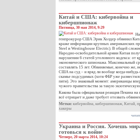
Китай и США: кибервойна и
кибершпионаж
Пятница, 30 мая 2014, 9:29
На
генпрокурор США Эрик Холдер обвинил Китай
краже информации крупных американских пре
Steel и Westinghouse Electric). В общей слож
Народно-освободительной армии Китая получ
нарушении 6 статей уголовного кодекса: от 
экономического шпионажа. Максимальный сро
составлять 15 лет. Обвиняемые, конечно же, 
США на суд – и вряд ли вообще когда-нибудь
скамье подсудимых (хотя ФБР уже разместило
пяти). Это знаковый момент: американцы впе
чужого правительства за такую экзотическую 
Какова была официальная реакция Пекина н
всё отрицает и даже требует отозвать обвине
Метки:
кибервойна
,
кибершпионаж
,
Китай
,
п
хакеры
читат
Украина и Россия. Хочешь ми
готовься к войне
Четверг, 20 марта 2014, 10:24