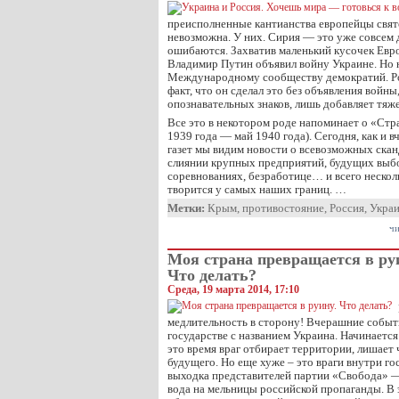
преисполненные кантианства европейцы свято
невозможна. У них. Сирия — это уже совсем 
ошибаются. Захватив маленький кусочек Евро
Владимир Путин объявил войну Украине. Но н
Международному сообществу демократий. Ро
факт, что он сделал это без объявления войны
опознавательных знаков, лишь добавляет тяже
Все это в некотором роде напоминает о «Стр
1939 года — май 1940 года). Сегодня, как и в
газет мы видим новости о всевозможных скан
слиянии крупных предприятий, будущих выб
соревнованиях, безработице… и всего несколь
творится у самых наших границ. …
Метки:
Крым
,
противостояние
,
Россия
,
Укра
чи
Моя страна превращается в ру
Что делать?
Среда, 19 марта 2014, 17:10
медлительность в сторону! Вчерашние событи
государстве с названием Украина. Начинается 
это время враг отбирает территории, лишает 
будущего. Но еще хуже – это враги внутри г
выходка представителей партии «Свобода» —
вода на мельницы российской пропаганды. В