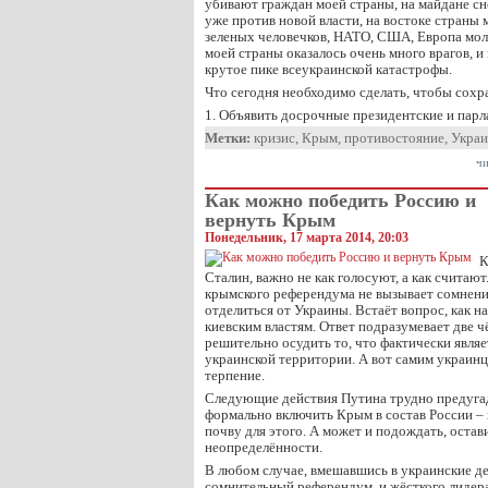
убивают граждан моей страны, на майдане с
уже против новой власти, на востоке страны 
зеленых человечков, НАТО, США, Европа молчи
моей страны оказалось очень много врагов, 
крутое пике всеукраинской катастрофы.
Что сегодня необходимо сделать, чтобы сохр
1. Объявить досрочные президентские и пар
Метки:
кризис
,
Крым
,
противостояние
,
Украи
чи
Как можно победить Россию и
вернуть Крым
Понедельник, 17 марта 2014, 20:03
К
Сталин, важно не как голосуют, а как считаю
крымского референдума не вызывает сомнени
отделиться от Украины. Встаёт вопрос, как на
киевским властям. Ответ подразумевает две ч
решительно осудить то, что фактически явля
украинской территории. А вот самим украинц
терпение.
Следующие действия Путина трудно предугад
формально включить Крым в состав России – 
почву для этого. А может и подождать, оста
неопределённости.
В любом случае, вмешавшись в украинские дел
сомнительный референдум, и жёсткого лидер