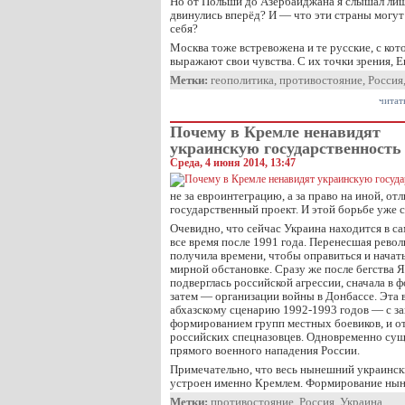
Но от Польши до Азербайджана я слышал лишь
двинулись вперёд? И — что эти страны могут
себя?
Москва тоже встревожена и те русские, с кот
выражают свои чувства. С их точки зрения,
Метки:
геополитика
,
противостояние
,
Россия
читат
Почему в Кремле ненавидят
украинскую государственность
Среда, 4 июня 2014, 13:47
не за евроинтеграцию, а за право на иной, о
государственный проект. И этой борьбе уже с
Очевидно, что сейчас Украина находится в с
все время после 1991 года. Перенесшая рево
получила времени, чтобы оправиться и нача
мирной обстановке. Сразу же после бегства 
подверглась российской агрессии, сначала в 
затем — организации войны в Донбассе. Эта 
абхазскому сценарию 1992-1993 годов — с за
формированием групп местных боевиков, и 
российских спецназовцев. Одновременно сущ
прямого военного нападения России.
Примечательно, что весь нынешний украинский
устроен именно Кремлем. Формирование ны
Метки:
противостояние
,
Россия
,
Украина