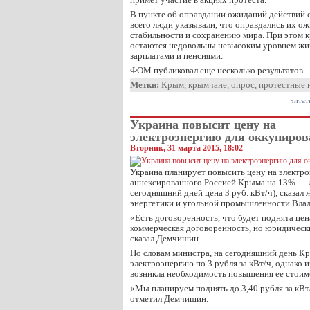
В пункте об оправдании ожиданий действий 
всего люди указывали, что оправдались их о
стабильности и сохранению мира. При этом 
остаются недовольны невысоким уровнем жи
зарплатами и пенсиями.
ФОМ публиковал еще несколько результатов 
Метки:
Крым
,
крымчане
,
опрос
,
протестные 
читат
Украина повысит цену на
электроэнергию для оккупиро
Вторник, 31 марта 2015, 18:02
Украина планирует повысить цену на электр
аннексированного Россией Крыма на 13% — до
сегодняшний дней цена 3 руб. кВт/ч), сказал
энергетики и угольной промышленности Вл
«Есть договоренность, что будет поднята цен
коммерческая договоренность, но юридически
сказал Демчишин.
По словам министра, на сегодняшний день К
электроэнергию по 3 рубля за кВт/ч, однако и
возникла необходимость повышения ее стоим
«Мы планируем поднять до 3,40 рубля за кВт/ч
отметил Демчишин.