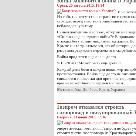
Когда закончится война в Укра
Среда, 26 августа 2015, 18:34
Я не хотел
Но события, отсутствие стратегии и неосозн
стоящих перед властью и оппозицией застави
неблагодарную тему.
Самый популярный вопрос, который мне зада
«Сколько еще продлится война?» В прошлом 
отводил богу войны максимум год жизни. Но 
Крыме я и тогда отзывался, как об истории де
разрушил радужные перспективы скорейшего
Война продлится еще очень долго.
5-10-20 лет! Может быть еще дольше.
Каждый день боев и каждая новая жертва доб
противостояния. Война еще долго не закончит
снимаются с повестки дня причины, породив
враг не может быть повержен мирным …
Метки:
война
,
Донбасс
,
Крым
,
Украина
Газпром отказался строить
газопровод в оккупированный
Вторник, 23 июня 2015, 17:34
энергетическая компания Газпром не будет у
строительстве газопровода из Краснодарског