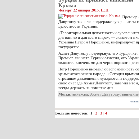
Крыма
Четверг, 22 января 2015, 11:11
Премьер-
Давутоглу заявил о поддержке суверенитета 
целостности Украины.
«Территориальная целостность и суверените
для вас, но и для всего мира», — сказал он в 
Украины Петром Порошенко, информирует пр
государства.
Ахмет Давутоглу подчеркнул, что Турция не 
Премьер-министр Турции отметил, что Украин
являются ключевыми для черноморского реги
Петр Порошенко выразил обеспокоенность с
крымскотатарского народа. «Сегодня крымск
огромным давлением и нуждаются в поддержк
свою очередь Ахмет Давутоглу заверил в том
всегда держать на повестке дня.
Метки:
аннексия
,
Ахмет Давутоглу
,
заявление
читат
Больше новостей:
1
|
2
|
3
|
4