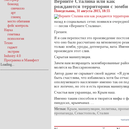
Верните Сталина или как
бомонд
рождаются территории с зомби
синчилло
Понедельник, 31 августа 2015, 18:55
арт
глянец
место обитания
назад в социальных сетях появился очередной
фейс контроль
— песня «Верните Сталина».
Наука
Грешен.
генетика
Я и сам перепостил это произведение постсов
психология
что оно было рассчитано на мгновенную реа
Техно
только зомби, уроды, дегенераты, вата. Именн
гаджет
произведен этот слив.
экстрим
Industry 4.0
Скрытая манипуляция.
Программа и Манифест
Зачем нам возвращать зазомбированные район
Loading...
молятся на Виссарионовича.
Автор даже не скрывает своей задачи: «Я ду
быть счастлива, что избавилась хотя бы отчас
ополоумевшего населения» именно так он под
все логично, но это и есть признак манипуляц
Счастья вам украинцы, но Крым наш.
Именно таким способом и творятся мифы о ф
пиндосах, крымчанах …
Метки:
Крым
,
манипуляции
,
политика
,
пропа
пропаганда
,
Севастополь
,
Сталин
читат