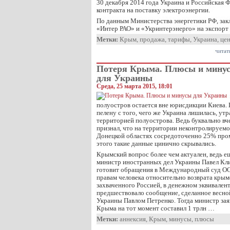
30 декабря 2014 года Украина и Российская 
контракта на поставку электроэнергии.
По данным Министерства энергетики РФ, за
«Интер РАО» и «Укринтерэнерго» на экспор
Метки:
Крым
,
продажа
,
тарифы
,
Украина
,
це
читат
Потеря Крыма. Плюсы и мину
для Украины
Среда, 25 марта 2015, 18:01
полуостров остается вне юрисдикции Киева. 
пелену с того, чего же Украина лишилась, утр
территорией полуострова. Ведь буквально в
признал, что на территории неконтролируемо
Донецкой областях сосредоточенно 25% про
этого такие данные цинично скрывались.
Крымский вопрос более чем актуален, ведь е
министр иностранных дел Украины Павел Кли
готовит обращения в Международный суд ОО
правам человека относительно возврата крым
захваченного Россией, в денежном эквивале
предшествовало сообщение, сделанное весно
Украины Павлом Петренко. Тогда министр зая
Крыма на тот момент составил 1 трлн …
Метки:
аннексия
,
Крым
,
минусы
,
плюсы