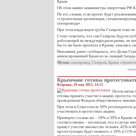
Крым.
Об этом заявил замминистра энергетики РФ 
По его словам, если проект будет реализовыва
«строительная организация, специализирующ
газопровода».
При этом владельцем трубы Газпром тоже не 
Стоит отметить, что сам Газпром, будучи пу
работающей на международном рынке, не нам
бы то ни было проектах в Крыму, опасаясь с
Напомним, ранее сообщалось, что Дочка Газ
аннексированный Крым из-за санкций Запада
Метки:
газопровод
,
Газпром
,
Крым
,
строител
читат
Крымчане готовы протестоват
Вторник, 19 мая 2015, 14:15
Почти пятая 
готовы принять участие в акциях протеста, г
проведенном Фондом общественного мнения
При этом в Севастополе 30% респондентов до
участвовать в протестных акциях.
Примерно столько же – 18% и 30% в Крыму и
соответственно – посчитали, что в случае на
примут участие множество человек. 42% и 40
протестующих будет немного, а 18% и 11% об
примет участие в акциях протеста.