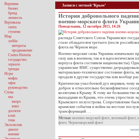
Вершина
Записи с меткой ‘Крым’
бизнес
бренд
История добровольного падени
личность
военно-морского флота Украи
Вертикаль
Понедельник, 12 октября 2015, 14:26
свита
ступени
Мир
распада Советского Союза Украинское госуда
лобби
стало обладателем третьего (после российско
интересы
флота на Чёрном море.
продвижение
Военно-морские силы Украины изначально пр
Contra Historia
силу как в военном, так и в идеологическом п
государство
корпуса флота составили националисты). Одн
зеркало
украинские ВМС существенно деградировали
тренды
материально-техническое состояние флота, м
Игры
продали в другие государства или вообще ра
мифы
офис
Критически упал боевой дух моряков, чему н
руководство
доброе и относительно бесконфликтное сосе
Стена
коллегами в Крыму. К тому же большинство м
ева
выходцами из Крыма, что очень упростило за
вверх
Крымского полуострова. Сопротивление был
вниз
крымские события и война на востоке послу
доспехи
трансформаций …
клан
Метки:
военно-морской флот
,
военный флот
,
тени
флот
,
Черноморский флот
Эксклюзив
диалог
читат
мнение
Экстерьер