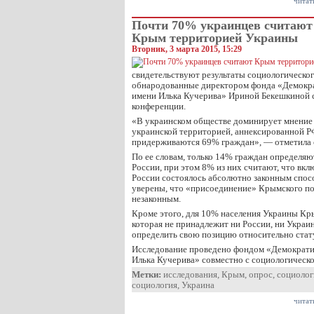
читат
Почти 70% украинцев считают
Крым территорией Украины
Вторник, 3 марта 2015, 15:29
свидетельствуют результаты социологическог
обнародованные директором фонда «Демокр
имени Илька Кучерива» Ириной Бекешкиной с
конференции.
«В украинском обществе доминирует мнение
украинской территорией, аннексированной РФ
придерживаются 69% граждан», — отметила
По ее словам, только 14% граждан определя
России, при этом 8% из них считают, что вк
России состоялось абсолютно законным спос
уверены, что «присоединение» Крымского по
незаконным.
Кроме этого, для 10% населения Украины Кры
которая не принадлежит ни России, ни Украин
определить свою позицию относительно стат
Исследование проведено фондом «Демократи
Илька Кучерива» совместно с социологическ
Метки:
исследования
,
Крым
,
опрос
,
социолог
социология
,
Украина
читат