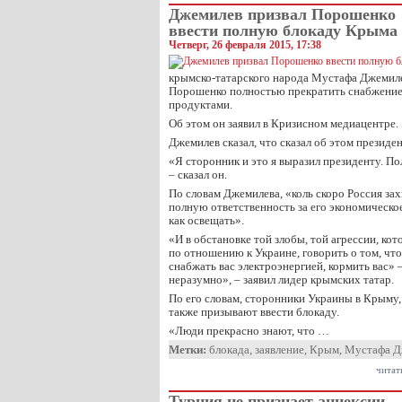
Джемилев призвал Порошенко
ввести полную блокаду Крыма
Четверг, 26 февраля 2015, 17:38
крымско-татарского народа Мустафа Джемиле
Порошенко полностью прекратить снабжение
продуктами.
Об этом он заявил в Кризисном медиацентре.
Джемилев сказал, что сказал об этом презид
«Я сторонник и это я выразил президенту. По
– сказал он.
По словам Джемилева, «коль скоро Россия зах
полную ответственность за его экономическое
как освещать».
«И в обстановке той злобы, той агрессии, ко
по отношению к Украине, говорить о том, что
снабжать вас электроэнергией, кормить вас» 
неразумно», – заявил лидер крымских татар.
По его словам, сторонники Украины в Крыму,
также призывают ввести блокаду.
«Люди прекрасно знают, что …
Метки:
блокада
,
заявление
,
Крым
,
Мустафа Д
читат
Турция не признает аннексии