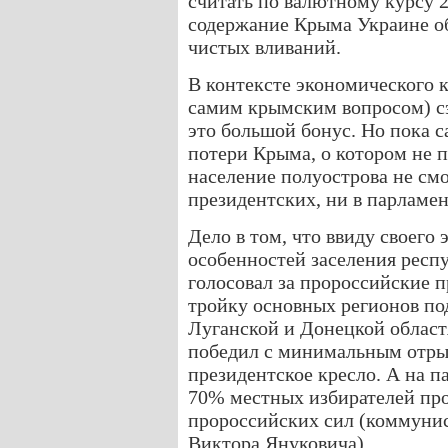
считать по валютному курсу 20
содержание Крыма Украине об
чистых вливаний.
В контексте экономического 
самим крымским вопросом) сэ
это большой бонус. Но пока
потери Крыма, о котором не п
население полуострова не смо
президентских, ни в парламе
Дело в том, что ввиду своего
особенностей заселения респ
голосовал за пророссийские п
тройку основных регионов по
Луганской и Донецкой областя
победил с минимальным отр
президентское кресло. А на 
70% местных избирателей про
пророссийских сил (коммунис
Виктора Януковича).