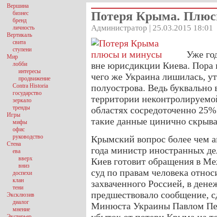
Вершина
Потеря Крыма. Плюс
бизнес
бренд
Администратор | 25.03.2015 18:01
личность
Вертикаль
свита
ступени
Уже го
Мир
вне юрисдикции Киева. Пора п
лобби
интересы
чего же Украина лишилась, у
продвижение
Contra Historia
полуострова. Ведь буквально 
государство
территории неконтролируемо
зеркало
тренды
областях сосредоточенно 25%
Игры
такие данные цинично скрыва
мифы
офис
руководство
Крымский вопрос более чем а
Стена
года министр иностранных де
ева
вверх
Киев готовит обращения в М
вниз
суд по правам человека относ
доспехи
клан
захваченного Россией, в ден
тени
предшествовало сообщение, сд
Эксклюзив
диалог
Минюста Украины Павлом Петр
мнение
Экстерьер