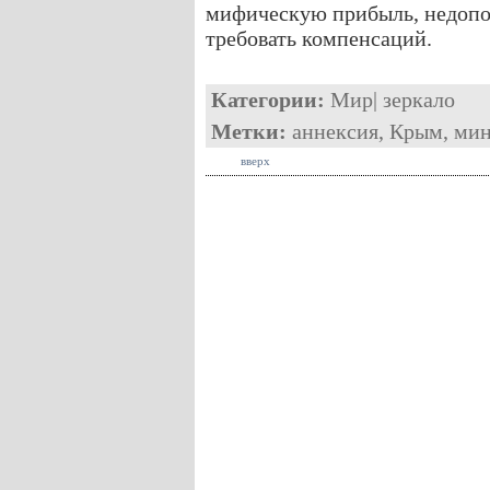
мифическую прибыль, недопо
требовать компенсаций.
Категории:
Мир
|
зеркало
Метки:
аннексия
,
Крым
,
ми
вверх