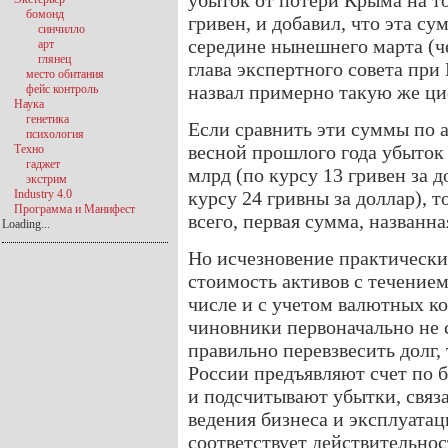
убыток от потери Крыма на то
бомонд
гривен, и добавил, что эта су
синчилло
середине нынешнего марта (че
арт
глянец
глава экспертного совета пр
место обитания
назвал примерно такую же циф
фейс контроль
Наука
генетика
Если сравнить эти суммы по 
психология
весной прошлого года убыток
Техно
гаджет
млрд (по курсу 13 гривен за д
экстрим
Industry 4.0
курсу 24 гривны за доллар), 
Программа и Манифест
всего, первая сумма, названн
Loading...
Но исчезновение практически
стоимость активов с течением
числе и с учетом валютных к
чиновники первоначально не 
правильно перевзвесить долг,
России предъявляют счет по 
и подсчитывают убытки, связ
ведения бизнеса и эксплуатац
соответствует действительнос