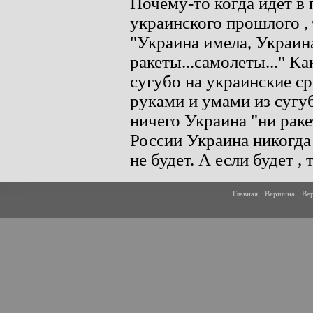
Главная
Вершина
Ве