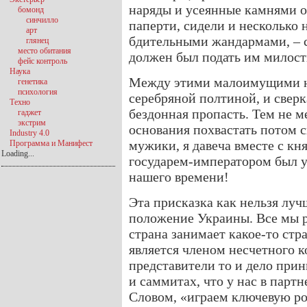
наряды и усеянные камнями ор
бомонд
синчилло
паперти, сидели и несколько
арт
бдительными жандармами, – с
глянец
место обитания
должен был подать им милос
фейс контроль
Наука
Между этими малоимущими ю
генетика
психология
серебряной полтиной, и све
Техно
бездонная пропасть. Тем не м
гаджет
экстрим
основания похвастать потом с
Industry 4.0
мужики, я давеча вместе с к
Программа и Манифест
Loading...
государем-императором был у
нашего времени!
Эта присказка как нельзя лу
положение Украины. Все мы р
страна занимает какое-то стр
является членом несчетного к
представители то и дело при
и саммитах, что у нас в парт
Словом, «играем ключевую ро