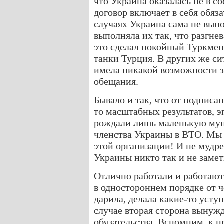
что Украина оказалась не в с
договор включает в себя обяза
случаях Украина сама не выпо
выполняла их так, что разгне
это сделал покойный Туркме
танки Турция. В других же си
имела никакой возможности з
обещания.
Бывало и так, что от подписа
то масштабных результатов, э
рождали лишь маленькую мушк
членства Украины в ВТО. Мы в
этой организации! И не мудре
Украины никто так и не заме
Отлично работали и работают 
в одностороннем порядке от ч
дарила, делала какие-то уступ
случае вторая сторона вынуж
обязательства. Вспомним, к 