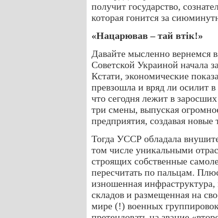
получит государство, сознате
которая гонится за сиюминут
«Нацарював – тай втік!»
Давайте мысленно вернемся в 
Советской Украиной начала за
Кстати, экономические показа
превзошла и вряд ли осилит в
что сегодня лежит в заросших
три смены, выпуская огромно
предприятия, создавая новые 
Тогда УССР обладала внушит
том числе уникальными отрасл
строящих собственные самоле
пересчитать по пальцам. Плю
изношенная инфраструктура, 
складов и размещенная на сво
мире (!) военных группировок
претендовать на звание «втор