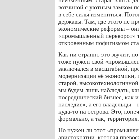
неизменным: старая элита, дл
вотчиной с уютным замком по
в себе силы измениться. Пот
державы. Там, где этого не п
экономические реформы – они
«промышленный переворот» т
откровенным пофигизмом ста
Как ни странно это звучит, н
тоже нужен свой «промышлен
заключался в масштабной, пр
модернизации её экономики, 
старой, высокотехнологичной 
мы будем лишь наблюдать, как
посреднический бизнес, как и
наследие», а его владельцы 
куда-то на острова. Это, коне
формально, а так, территория.
Но нужен ли этот «промышле
аристократии, которая превос