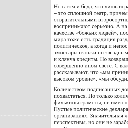
Но в том и беда, что лишь иг
– это сплошной театр, причем
отвратительными второсортны
воспринимают серьезно. А на
качестве «божьих людей», пос
мира тоже есть традиция разд
политическое, а когда и непо
эмиссары нэньки по звездным
и клянча кредиты. Но возвращ
совершенно ином свете. С в
рассказывают, что «мы прини
высоком уровне», «мы обсуд
Количеством подписанных до
похвастаться. Но только коли
филькины грамоты, не имеющ
Пустые политические деклара
организациях. Значительная 
перспективы, но они не зараб