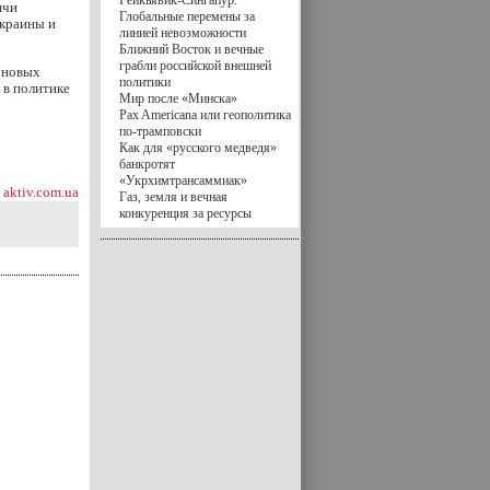
Рейкьявик-Сингапур.
ячи
Глобальные перемены за
Украины и
линией невозможности
Ближний Восток и вечные
грабли российской внешней
и новых
политики
 в политике
Мир после «Минска»
Pax Americana или геополитика
по-трамповски
Как для «русского медведя»
банкротят
«Укрхимтрансаммиак»
aktiv.com.ua
Газ, земля и вечная
конкуренция за ресурсы