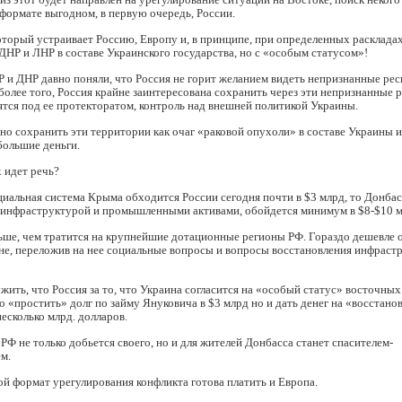
формате выгодном, в первую очередь, России.
оторый устраивает Россию, Европу и, в принципе, при определенных расклад
НР и ЛНР в составе Украинского государства, но с «особым статусом»!
Р и ДНР давно поняли, что Россия не горит желанием видеть непризнанные рес
 более того, Россия крайне заинтересована сохранить через эти непризнанные 
тся под ее протекторатом, контроль над внешней политикой Украины.
но сохранить эти территории как очаг «раковой опухоли» в составе Украины и
 большие деньги.
 идет речь?
циальная система Крыма обходится России сегодня почти в $3 млрд, то Донбасс
инфраструктурой и промышленными активами, обойдется минимум в $8-$10 мл
ьше, чем тратится на крупнейшие дотационные регионы РФ. Гораздо дешевле 
не, переложив на нее социальные вопросы и вопросы восстановления инфраст
ить, что Россия за то, что Украина согласится на «особый статус» восточны
ко «простить» долг по займу Януковича в $3 млрд но и дать денег на «восстано
есколько млрд. долларов.
 РФ не только добьется своего, но и для жителей Донбасса станет спасителем-
м.
кой формат урегулирования конфликта готова платить и Европа.