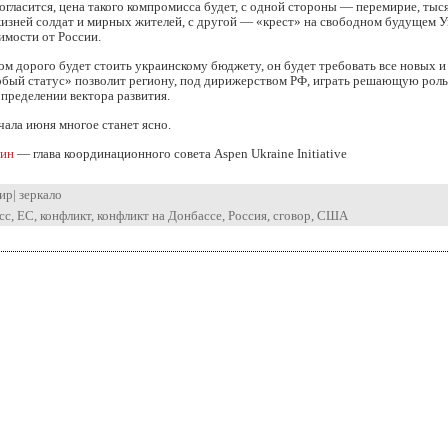
огласится, цена такого компромисса будет, с одной стороны — перемирие, тыс
изней солдат и мирных жителей, с другой — «крест» на свободном будущем 
имости от России.
м дорого будет стоить украинскому бюджету, он будет требовать все новых 
обый статус» позволит региону, под дирижерством РФ, играть решающую роль
определении вектора развития.
чала июня многое станет ясно.
лин
— глава координационного совета Aspen Ukraine Initiative
ир
|
зеркало
сс
,
ЕС
,
конфликт
,
конфликт на Донбассе
,
Россия
,
сговор
,
США