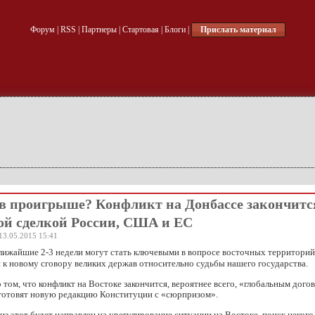
Форум
|
RSS
|
Партнеры
|
Стартовая
|
Блоги
|
Прислать материал
в проигрыше? Конфликт на Донбассе закончитс
ой сделкой России, США и ЕС
13.05.2015 15:41
лижайшие 2-3 недели могут стать ключевыми в вопросе восточных территори
 к новому сговору великих держав относительно судьбы нашего государства.
о том, что конфликт на Востоке закончится, вероятнее всего, «глобальным дого
 готовят новую редакцию Конституции с «сюрпризом».
з этот будет направлен на урегулирование ситуации на Востоке, поиск некого