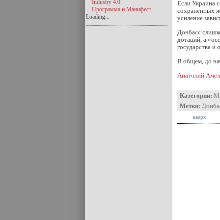
Industry 4.0
Если Украина с
Программа и Манифест
сохраненных ж
Loading...
усиление завис
Донбасс слишко
дотаций, а «ос
государства и 
В общем, до на
Анатолий Аме
Категории:
М
Метки:
Донба
вверх