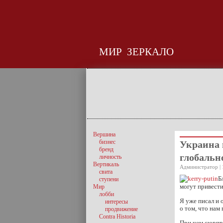
МИР
ЗЕРКАЛО
Вершина
бизнес
Украина 
бренд
глобальн
личность
Вертикаль
Администратор | 
свита
Б
ступени
могут привести
Мир
лобби
Я уже писал и 
интересы
о том, что нам
продвижение
Contra Historia
При чем сюрпри