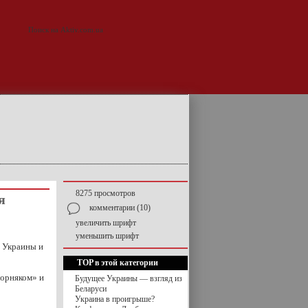
8275 просмотров
я
комментарии (10)
увеличить шрифт
уменьшить шрифт
й Украины и
TOP в этой категории
ворняком» и
Будущее Украины — взгляд из
Беларуси
Украина в проигрыше?