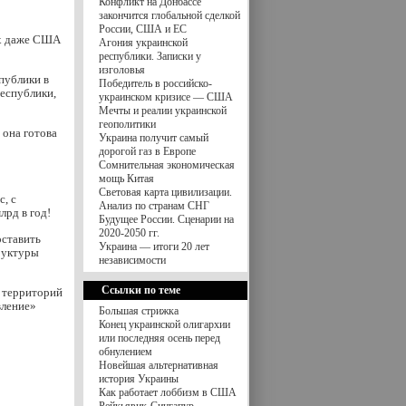
Конфликт на Донбассе
закончится глобальной сделкой
России, США и ЕС
ах даже США
Агония украинской
республики. Записки у
изголовья
публики в
Победитель в российско-
республики,
украинском кризисе — США
Мечты и реалии украинской
геополитики
 она готова
Украина получит самый
дорогой газ в Европе
Сомнительная экономическая
мощь Китая
Световая карта цивилизации.
, с
Анализ по странам СНГ
рд в год!
Будущее России. Сценарии на
2020-2050 гг.
оставить
Украина — итоги 20 лет
руктуры
независимости
Ссылки по теме
х территорий
вление»
Большая стрижка
Конец украинской олигархии
или последняя осень перед
обнулением
Новейшая альтернативная
история Украины
Как работает лоббизм в США