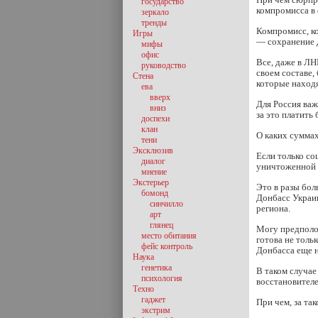
государство
компромисса в 
зеркало
тренды
Компромисс, к
Игры
— сохранение Д
мифы
офис
Все, даже в ЛН
руководство
своем составе,
Стена
которые находя
ева
вверх
Для Россия важ
вниз
за это платить
доспехи
клан
О каких суммах
тени
Эксклюзив
Если только со
диалог
уничтоженной 
мнение
Экстерьер
Это в разы бол
бомонд
Донбасс Украи
синчилло
региона.
арт
глянец
Могу предполож
место обитания
готова не толь
фейс контроль
Донбасса еще н
Наука
генетика
В таком случае
психология
восстановителе
Техно
гаджет
При чем, за та
экстрим