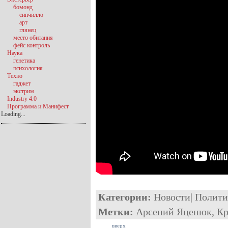
бомонд
синчилло
арт
глянец
место обитания
фейс контроль
Наука
генетика
психология
Техно
гаджет
экстрим
Industry 4.0
Программа и Манифест
Loading...
Категории:
Новости
|
Полити
Метки:
Арсений Яценюк
,
К
вверх