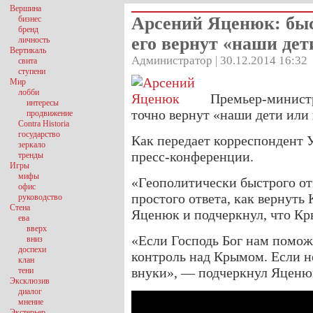
Вершина
Арсений Яценюк: быс
бизнес
бренд
его вернут «наши дет
личность
Вертикаль
Администратор | 30.12.2014 16:32
свита
ступени
Мир
лобби
Премьер-минист
интересы
точно вернут «наши дети или 
продвижение
Contra Historia
государство
Как передает корреспондент 
зеркало
пресс-конференции.
тренды
Игры
мифы
«Геополитически быстрого отв
офис
простого ответа, как вернуть
руководство
Стена
Яценюк и подчеркнул, что Кр
ева
вверх
«Если Господь Бог нам помож
вниз
доспехи
контроль над Крымом. Если не
клан
внуки», — подчеркнул Яценю
тени
Эксклюзив
диалог
мнение
Экстерьер