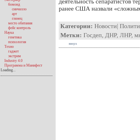
деятельность сепаратистов т
бомонд
ранее США назвали «сложным
синчилло
арт
глянец
место обитания
Категории:
Новости
|
Полити
фейс контроль
Наука
Метки:
Госдеп
,
ДНР
,
ЛНР
,
м
генетика
психология
вверх
Техно
гаджет
экстрим
Industry 4.0
Программа и Манифест
Loading...