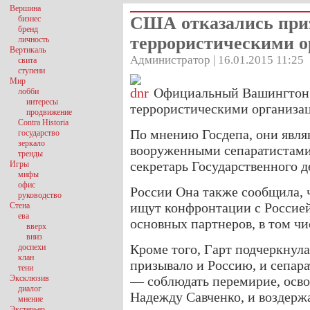
Вершина
США отказались при
бизнес
бренд
террористическими 
личность
Вертикаль
Администратор | 16.01.2015 11:25
свита
ступени
Мир
Официальный Вашингтон 
лобби
интересы
террористическими организа
продвижение
Contra Historia
По мнению Госдепа, они явля
государство
зеркало
вооруженными сепаратистами.
тренды
секретарь Государственного 
Игры
мифы
офис
России Она также сообщила,
руководство
ищут конфронтации с Россией
Стена
ева
основных партнеров, в том чи
вверх
вниз
Кроме того, Гарт подчеркнула
доспехи
клан
призывало и Россию, и сепар
тени
Эксклюзив
— соблюдать перемирие, осво
диалог
Надежду Савченко, и воздержа
мнение
Экстерьер