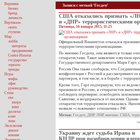
Вершина
Записи с меткой ‘Госдеп’
бизнес
бренд
США отказались признать «Л
личность
и «ДНР» террористическими о
Вертикаль
Пятница, 16 января 2015, 11:25
свита
ступени
Мир
лобби
Официальный Вашингтон отказался признава
интересы
террористическими организациями.
продвижение
По мнению Госдепа, они являются только о
Contra Historia
сепаратистами. Такое заявление озвучила пре
государство
Государственного департамента Мари Гарт, 
зеркало
России Она также сообщила, что Соединенн
тренды
конфронтации с Россией и рассматривают ее 
Игры
партнеров, в том числе, и в борьбе с террори
мифы
офис
Кроме того, Гарт подчеркнула, что ее ведом
руководство
призывало и Россию, и сепаратистов выполн
Стена
соблюдать перемирие, освободить заложников
ева
Савченко, и воздержаться от насилия. Однако
вверх
сепаратистов терроризмом отказалась. Напо
вниз
назвали «сложными» отношения с РФ.
доспехи
Метки:
Госдеп
,
ДНР
,
ЛНР
,
мнение
,
США
,
тер
клан
тени
чи
Эксклюзив
диалог
Украину ждет судьба Ирана и
мнение
КНДР при возобновлении ядер
Экстерьер