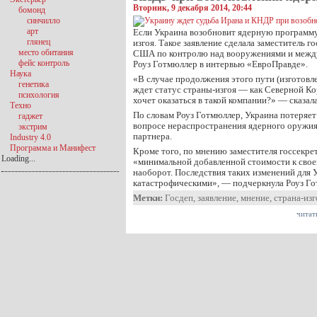
Вторник, 9 декабря 2014, 20:44
бомонд
синчилло
арт
Если Украина возобновит ядерную программу,
глянец
изгоя. Такое заявление сделала заместитель г
место обитания
США по контролю над вооружениями и межд
фейс контроль
Роуз Готмюллер в интервью «ЕвроПравде».
Наука
«В случае продолжения этого пути (изготовл
генетика
ждет статус страны-изгоя — как Северной Ко
психология
хочет оказаться в такой компании?» — сказала
Техно
По словам Роуз Готмюллер, Украина потеряе
гаджет
вопросе нераспространения ядерного оружия,
экстрим
партнера.
Industry 4.0
Программа и Манифест
Кроме того, по мнению заместителя госсекре
Loading...
«минимальной добавленной стоимости к свое
наоборот. Последствия таких изменений для 
катастрофическими», — подчеркнула Роуз Го
Метки:
Госдеп
,
заявление
,
мнение
,
страна-изг
читат