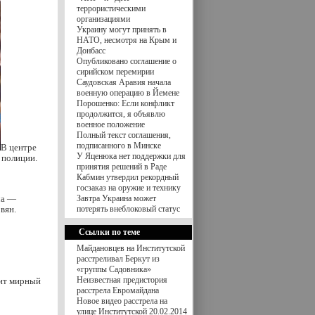
террористическими
организациями
Украину могут принять в
НАТО, несмотря на Крым и
Донбасс
Опубликовано соглашение о
сирийском перемирии
Саудовская Аравия начала
военную операцию в Йемене
Порошенко: Если конфликт
продолжится, я объявлю
военное положение
Полный текст соглашения,
подписанного в Минске
В центре
У Яценюка нет поддержки для
 полиции.
принятия решений в Раде
Кабмин утвердил рекордный
госзаказ на оружие и технику
ча —
Завтра Украина может
вян.
потерять внеблоковый статус
Ссылки по теме
Майдановцев на Институтской
расстреливал Беркут из
«группы Садовника»
Неизвестная предистория
сит мирный
расстрела Евромайдана
Новое видео расстрела на
улице Институтской 20.02.2014