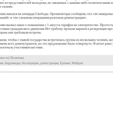
о из представителей молодежи, не связанных с какими-либо политическими и
 силами.
рник начался на площади Свободы. Организаторы сообщили, что «не намерены
ований» и «не сломлены вчерашним разгоном демонстрации».
ян вызвал закон о повышении с 1 августа тарифов на электричество. Протест
стники гражданского движения Нет грабежу прошли маршем к резиденции пре
орым они требовали встречи.
или, чтобы с главой государства встретилась группа из нескольких человек, к
мени всех демонстрантов, но это предложение было отвергнуто. В итоге рано
азогнала участников шествия.
овости
|
Политика
ия
,
баррикады
,
беспорядки
,
демострация
,
Ереван
,
Майдан