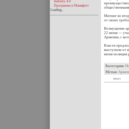
Industry 4.0
преимущественн
Программа и Манифест
общественными
Loading...
Митинг во вто
от своих треб
Возмущение арм
22 июня — уча
Армении, с кот
Власти предлож
выступили от и
июня полиция р
Категории:
Н
Метки:
Армен
вверх