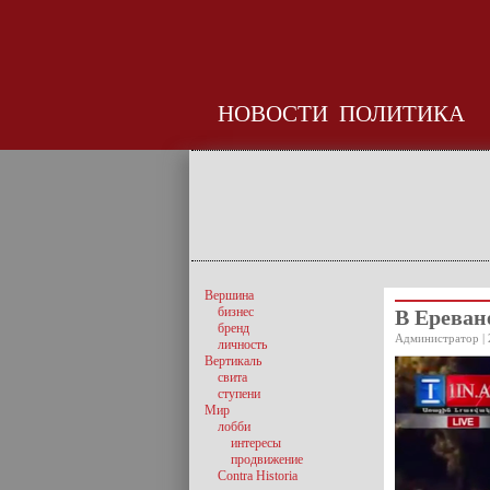
НОВОСТИ
ПОЛИТИКА
Вершина
бизнес
В Ереван
бренд
Администратор | 
личность
Вертикаль
свита
ступени
Мир
лобби
интересы
продвижение
Contra Historia