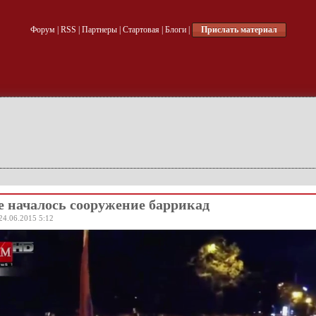
Форум
|
RSS
|
Партнеры
|
Стартовая
|
Блоги
|
Прислать материал
е началось сооружение баррикад
24.06.2015 5:12