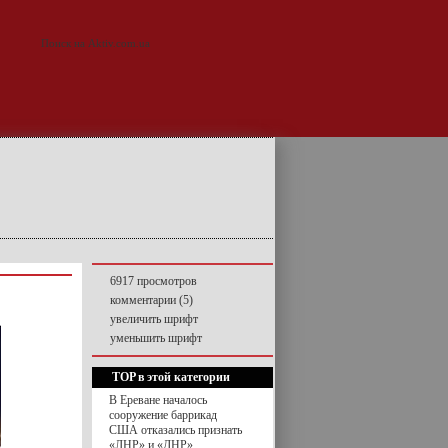
6917 просмотров
комментарии (5)
увеличить шрифт
уменьшить шрифт
TOP в этой категории
В Ереване началось
сооружение баррикад
США отказались признать
«ЛНР» и «ДНР»