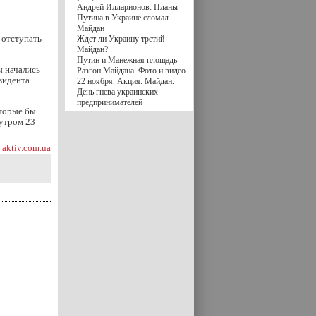
Андрей Илларионов: Планы
Путина в Украине сломал
Майдан
 отступать
Ждет ли Украину третий
Майдан?
Путин и Манежная площадь
ы начались
Разгон Майдана. Фото и видео
зидента
22 ноября. Акция. Майдан.
День гнева украинских
предпринимателей
оторые бы
 утром 23
aktiv.com.ua