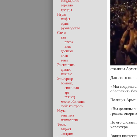
государство
зеркало
тренды
Игры
мифы
офис
руководство
Стена
ева
вверх
вниз
доспехи
клан
тени
Эксклюзив
столицы Армени
диалог
мнение
Для этого они
Экстерьер
бомонд
«Мы создаем с
синчилло
обеспечить бе
арт
глянец
Полиция Армен
место обитания
фейс контроль
«Вы должны вын
Наука
громкоговорите
генетика
психология
По его словам,
Техно
характер».
гаджет
экстрим
Акция протест