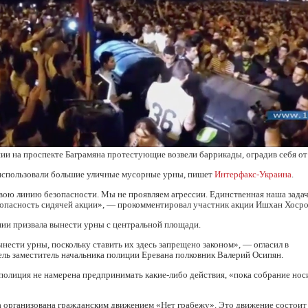
и на проспекте Баграмяна протестующие возвели баррикады, оградив себя от
 использовали большие уличные мусорные урны, пишет
Интерфакс-Украина
.
вою линию безопасности. Мы не проявляем агрессии. Единственная наша зада
зопасность сидячей акции», — прокомментировал участник акции Ишхан Хосро
ии призвала вынести урны с центральной площади.
ести урны, поскольку ставить их здесь запрещено законом», — огласил в
ль заместитель начальника полиции Еревана полковник Валерий Осипян.
 полиция не намерена предпринимать какие-либо действия, «пока собрание но
а организована гражданским движением «Нет грабежу». Это движение состоит