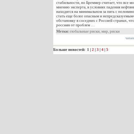
стабильности, но Бреммер считает, что все м
мнению эксперта, в условиях падения нефтян
находятся на минимальном за пять с половин
стать еще более опасным и непредсказуемым
обстановку в соседних с Россией странах, ч
россиян от проблем …
Метки:
глобальные риски
,
мир
,
риски
читат
Больше новостей:
1
|
2
|
3
|
4
|
5