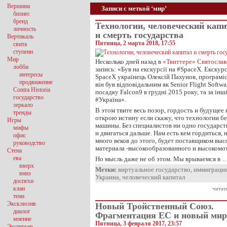
Вершина
Записи с меткой ‘мир’
бизнес
бренд
Технологии, человеческий кап
личность
и смерть государства
Вертикаль
Пятница, 2 марта 2018, 17:55
свита
ступени
Мир
Несколько дней назад в
«Твиттере» Святослав
лобби
запись: «Був на екскурсії на #SpaceX. Екску
интересы
SpaceX українець Олексій Пахунов, програмі
продвижение
він був відповідальним як Senior Flight Softw
Contra Historia
посадку Falcon9 в грудні 2015 року, та за інш
государство
#Україна».
зеркало
В этом твите весь позор, гордость и будущее
тренды
открою истину если скажу, что технологии б
Игры
машины. Без специалистов ни одно государст
мифы
и двигаться дальше. Нам есть кем гордиться, н
офис
много веков до этого, будет поставщиком выс
руководство
материала -высокообразованного и высокомо
Стена
ева
Но мысль даже не об этом. Мы врываемся в 
вверх
Метки:
виртуальное государство
,
иммиграци
вниз
Украина
,
человеческий капитал
доспехи
клан
читат
тени
Эксклюзив
Новый Тройственный Союз.
диалог
Фрагментация ЕС и новый мир
мнение
Пятница, 3 февраля 2017, 23:57
Экстерьер