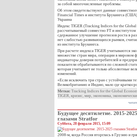
за собой многочисленные проблемы.
Об этом свидетельствуют данные совместног
Financial Times и института Брукингса (США
Украина
Индекс TIGER (Tracking Indices for the Globa
рассчитываемый совместно FT и институтом Б
сдержанное улучшение прогнозов роста в раз
нет слабостью развивающихся рынков, счита
из института Брукингса.
При расчете индекса TIGER учитываются эко
множестве стран мира, операции в мировом ф
индикаторы доверия потребителей и предпри
показатели обрабатываются по сложной стат
которая учитывает не только абсолютные вел
изменений.
«Если исключить три стран с устойчивыми 
Великобританию и Индию, мало где краткос
Метки:
Tracking Indices for the Global Econo
TIGER
,
кризис
,
мир
,
экономика
,
экономически
читат
Будущее десятилетие. 2015-202
глазами Stratfor
Суббота, 28 февраля 2015, 15:09
2008-м, когда Россия вторглась в Грузию и г