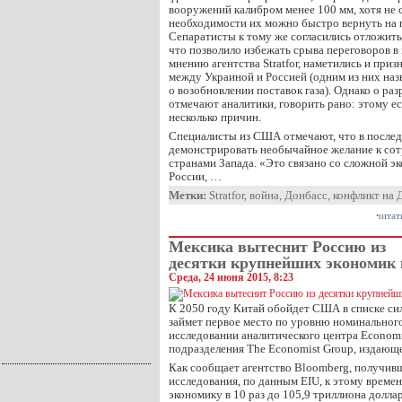
вооружений калибром менее 100 мм, хотя не 
необходимости их можно быстро вернуть на 
Сепаратисты к тому же согласились отложит
что позволило избежать срыва переговоров в
мнению агентства Stratfor, наметились и пр
между Украиной и Россией (одним из них на
о возобновлении поставок газа). Однако о ра
отмечают аналитики, говорить рано: этому е
несколько причин.
Специалисты из США отмечают, что в послед
демонстрировать необычайное желание к сот
странами Запада. «Это связано со сложной э
России, …
Метки:
Stratfor
,
война
,
Донбасс
,
конфликт на 
читат
Мексика вытеснит Россию из
десятки крупнейших экономик м
Среда, 24 июня 2015, 8:23
К 2050 году Китай обойдет США в списке си
займет первое место по уровню номинального
исследовании аналитического центра Economis
подразделения The Economist Group, издающ
Как сообщает агентство Bloomberg, получивш
исследования, по данным EIU, к этому време
экономику в 10 раз до 105,9 триллиона долла