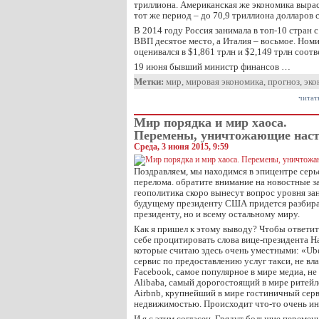
триллиона. Американская же экономика выраст
тот же период – до 70,9 триллиона долларов с
В 2014 году Россия занимала в топ-10 стран
ВВП десятое место, а Италия – восьмое. Но
оценивался в $1,861 трлн и $2,149 трлн соотв
19 июня бывший министр финансов …
Метки:
мир
,
мировая экономика
,
прогноз
,
эко
читат
Мир порядка и мир хаоса.
Перемены, уничтожающие нас
Среда, 3 июня 2015, 9:59
Поздравляем, мы находимся в эпицентре серь
перелома. обратите внимание на новостные з
геополитика скоро вынесут вопрос уровня зан
будущему президенту США придется разбирать
президенту, но и всему остальному миру.
Как я пришел к этому выводу? Чтобы ответит
себе процитировать слова вице-президента H
которые считаю здесь очень уместными: «Ub
сервис по предоставлению услуг такси, не вл
Facebook, самое популярное в мире медиа, не
Alibaba, самый дорогостоящий в мире ритейле
Airbnb, крупнейший в мире гостиничный серв
недвижимостью. Происходит что-то очень ин
И я с этим согласен. Грядут большие переме