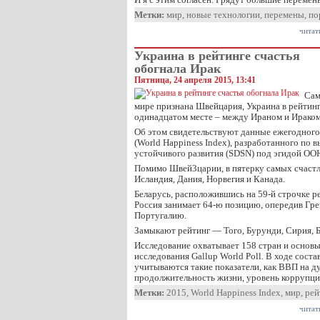
Метки:
мир
,
новые технологии
,
перемены
,
по
читат
Украина в рейтинге счастья
обогнала Ирак
Пятница, 24 апреля 2015, 13:41
Сам
мире признана Швейцария, Украина в рейтинге
одинадцатом месте – между Ираном и Ираком
Об этом свидетельствуют данные ежегодного
(World Happiness Index), разработанного по 
устойчивого развития (SDSN) под эгидой ОО
Помимо Швей3царии, в пятерку самых счаст
Исландия, Дания, Норвегия и Канада.
Беларусь, расположившись на 59-й строчке р
Россия занимает 64-ю позицию, опередив Гр
Португалию.
Замыкают рейтинг — Того, Бурунди, Сирия, Б
Исследование охватывает 158 стран и основы
исследования Gallup World Poll. В ходе соста
учитываются такие показатели, как ВВП на д
продолжительность жизни, уровень коррупци
Метки:
2015
,
World Happiness Index
,
мир
,
рей
читат