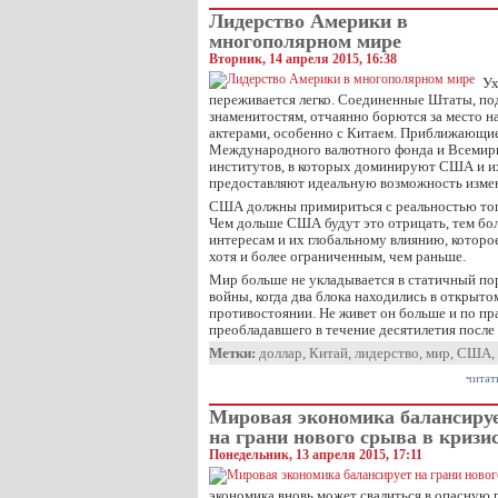
Лидерство Америки в
многополярном мире
Вторник, 14 апреля 2015, 16:38
Ух
переживается легко. Соединенные Штаты, п
знаменитостям, отчаянно борются за место н
актерами, особенно с Китаем. Приближающие
Международного валютного фонда и Всемир
институтов, в которых доминируют США и и
предоставляют идеальную возможность изме
США должны примириться с реальностью того
Чем дольше США будут это отрицать, тем бол
интересам и их глобальному влиянию, которо
хотя и более ограниченным, чем раньше.
Мир больше не укладывается в статичный по
войны, когда два блока находились в открыт
противостоянии. Не живет он больше и по пр
преобладавшего в течение десятилетия после
Метки:
доллар
,
Китай
,
лидерство
,
мир
,
США
,
читат
Мировая экономика балансиру
на грани нового срыва в кризи
Понедельник, 13 апреля 2015, 17:11
экономика вновь может свалиться в опасную 