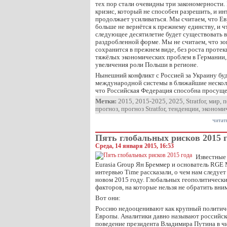
тех пор стали очевидны три закономерности.
кризис, который не способен разрешить, и и
продолжает усиливаться. Мы считаем, что Е
больше не вернётся к прежнему единству, и чт
следующее десятилетие будет существовать в
раздробленной форме. Мы не считаем, что зо
сохранится в прежнем виде, без роста прот
тяжёлых экономических проблем в Германии, и
увеличения роли Польши в регионе.
Нынешний конфликт с Россией за Украину буд
международной системы в ближайшие нескольк
что Российская Федерация способна просуще
Метки:
2015
,
2015-2025
,
2025
,
Stratfor
,
мир
,
п
прогноз
,
прогноз Stratfor
,
тенденции
,
экономи
читат
Пять глобальных рисков 2015 
Среда, 14 января 2015, 16:53
Известные 
Eurasia Group Ян Бреммер и основатель RGE 
интервью Time рассказали, о чем нам следует 
новом 2015 году. Глобальных геополитическ
факторов, на которые нельзя не обратить вни
Вот они:
Россию недооценивают как крупный политиче
Европы. Аналитики давно называют российск
поведение президента Владимира Путина в ч