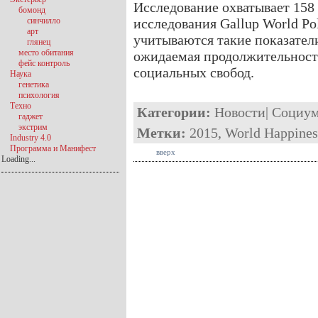
Исследование охватывает 158
бомонд
синчилло
исследования Gallup World Pol
арт
учитываются такие показател
глянец
место обитания
ожидаемая продолжительност
фейс контроль
социальных свобод.
Наука
генетика
психология
Техно
Категории:
Новости
|
Социу
гаджет
экстрим
Метки:
2015
,
World Happines
Industry 4.0
Программа и Манифест
вверх
Loading...