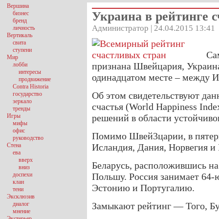
Вершина
Украина в рейтинге с
бизнес
бренд
Администратор | 24.04.2015 13:41
личность
Вертикаль
свита
ступени
Са
Мир
признана Швейцария, Украина 
лобби
интересы
одинадцатом месте – между И
продвижение
Contra Historia
Об этом свидетельствуют дан
государство
зеркало
счастья (World Happiness Inde
тренды
Игры
решений в области устойчиво
мифы
офис
Помимо Швей3царии, в пятер
руководство
Стена
Исландия, Дания, Норвегия и 
ева
вверх
Беларусь, расположившись на 
вниз
доспехи
Польшу. Россия занимает 64-
клан
Эстонию и Португалию.
тени
Эксклюзив
диалог
Замыкают рейтинг — Того, Бу
мнение
Экстерьер