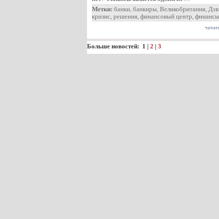
Метки:
банки
,
банкиры
,
Великобритания
,
Дэв
кризис
,
решения
,
финансовый центр
,
финанс
читат
Больше новостей:
1
|
2
|
3