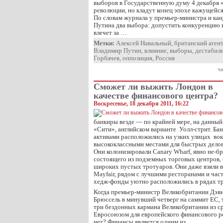
выборов в Государственную думу 4 декабря «
революции, но кладут конец эпохе кажущейся
По словам журнала у премьер-министра и кан
Путина два выбора: допустить конкуренцию в
влечет за …
Метки:
Алексей Навальный
,
британский агент
Владимир Путин
,
влияние
,
выборы
,
дестабил
Горбачев
,
оппозиция
,
Россия
чи
Сможет ли выжить Лондон в
качестве финансового центра?
Воскресенье, 18 декабря 2011, 16:22
банкиры везде — по крайней мере, на данный
«Сити», английском варианте Уолл-стрит. Б
активами расположились на узких улицах вокр
высококлассными местами для быстрых делов
Они колонизировали Canary Wharf, явно не-бр
состоящего из подземных торговых центров,
широких пустых тротуаров. Они даже взяли 
Mayfair, рядом с лучшими ресторанами и час
хедж-фонды уютно расположились в рядах тр
Когда премьер-министр Великобритании Дэв
Брюссель в минувший четверг на саммит ЕС, 
три бездонных кармана Великобритании из с
Евросоюзом для европейского финансового р
нет? Финансы является одним из …