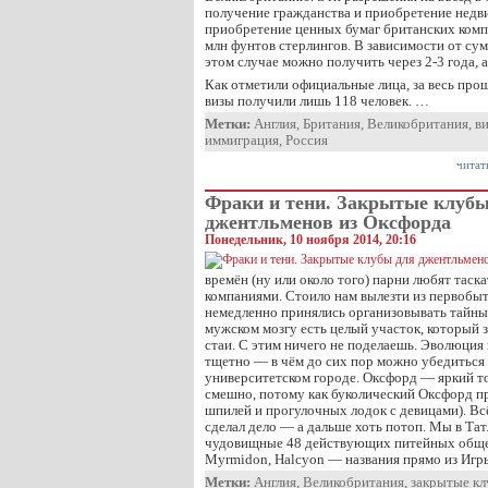
получение гражданства и приобретение недв
приобретение ценных бумаг британских компа
млн фунтов стерлингов. В зависимости от сум
этом случае можно получить через 2-3 года, а
Как отметили официальные лица, за весь пр
визы получили лишь 118 человек. …
Метки:
Англия
,
Британия
,
Великобритания
,
в
иммиграция
,
Россия
читат
Фраки и тени. Закрытые клубы
джентльменов из Оксфорда
Понедельник, 10 ноября 2014, 20:16
времён (ну или около того) парни любят тас
компаниями. Стоило нам вылезти из первобыт
немедленно принялись организовывать тайные
мужском мозгу есть целый участок, который з
стаи. С этим ничего не поделаешь. Эволюция 
тщетно — в чём до сих пор можно убедиться
университетском городе. Оксфорд — яркий т
смешно, потому как буколический Оксфорд п
шпилей и прогулочных лодок с девицами). Вс
сделал дело — а дальше хоть потоп. Мы в Та
чудовищные 48 действующих питейных общес
Myrmidon, Halcyon — названия прямо из Иг
Метки:
Англия
,
Великобритания
,
закрытые к