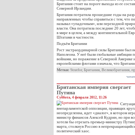
Британия стоит на пороге выхода из ее сост
Северной Ирландии.
Британия потратила прошедшие годы на разр
направленных чтобы справиться с тем, что п
называл «упадочным», или переходной прир
власти. Она потратила последние 20 лет, что
в мире в целом, а между континентальной Е
Штатами в частности.
Подъём Британии
Рост экстраординарной силы Британии был 
Наполеона. У неё были глобальные амбиции 
войнами, но поражение в Северной Америке 
европейскими флотами означала, что Британ
Метки:
Stratfor
,
Британия
,
Великобритания
,
пр
читат
Британская империя свергает
Путина
Суббота, 4 февраля 2012, 11:26
Ситуаци
внепарламентской оппозиции, правящих круг
неопределенна, идет «диалог», в котором иг
министр финансов Алексей Кудрин, но при все
хотели бы отрезать премьер-министру Путин
марта, столкнув Россию в непрекращающийс
политический хаос.