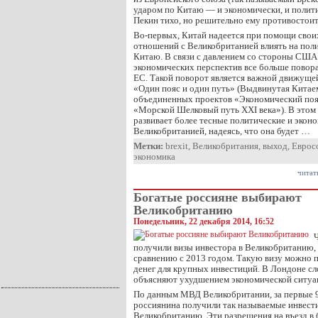
ударом по Китаю — и экономически, и полит
Пекин тихо, но решительно ему противостоит
Во-первых, Китай надеется при помощи своих
отношений с Великобританией влиять на пол
Китаю. В связи с давлением со стороны США
экономических перспектив все больше повора
ЕС. Такой поворот является важной движущей
«Один пояс и один путь» (Выдвинутая Китае
объединенных проектов «Экономический поя
«Морской Шелковый путь XXI века»). В этом
развивает более тесные политические и экон
Великобританией, надеясь, что она будет …
Метки:
brexit
,
Великобритания
,
выход
,
Еврос
экономика
читат
Богатые россияне выбирают
Великобританию
Понедельник, 22 декабря 2014, 16:52
получили визы инвестора в Великобританию, 
сравнению с 2013 годом. Такую визу можно 
денег для крупных инвестиций. В Лондоне 
объясняют ухудшением экономической ситуац
По данным МВД Великобритании, за первые 9
россиянина получили так называемые инвест
Великобританию. Эти разрешения на въезд 