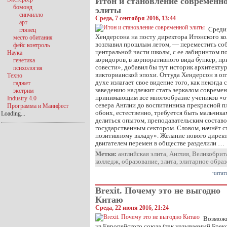
Итон и становление современн
бомонд
элиты
синчилло
Среда, 7 сентября 2016, 13:44
арт
Среди
глянец
Хендерсона на посту директора Итонского ко
место обитания
возглавил прошлым летом, — переместить со
фейс контроль
центральной части школы, с ее лабиринтом 
Наука
коридоров, в корпоративного вида бункер, пр
генетика
совести», добавил бы тут историк архитекту
психология
викторианской эпохи. Оттуда Хендерсон в о
Техно
духе излагает свое видение того, как некогд
гаджет
заведению надлежит стать зеркалом современ
экстрим
принимающим все многообразие учеников «о
Industry 4.0
севера Англии до воспитанника прекрасной п
Программа и Манифест
обоих, естественно, требуется быть мальчика
Loading...
делиться опытом, преподавательским составо
государственным сектором. Словом, начнёт с
позитивному вкладу». Желание нового директ
двигателем перемен в обществе разделили …
Метки:
английская элита
,
Англия
,
Великобрит
колледж
,
образование
,
элита
,
элитарное обра
читат
Brexit. Почему это не выгодно
Китаю
Среда, 22 июня 2016, 21:24
Возмож
из Европейского союза (так называемый Брек