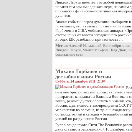
Линдон Ларуш заметил, что любой пошедший 
полагая тем самым одержать верх, на самом д
британская финансово-политическая империя 
рушится.
Анализ событий перед думскими выборами в 
показывает, что из запаса призван английски
Горбачев, а в США мобилизован аппарат «Пр
отстранения от власти сегодняшнего российск
х годах EIR разоблачил причастность …
Метки:
Алексей Навальный
,
Великобритания
Линдон Ларуш
,
Майкл Макфол
,
Надя Дюк
,
не
социальные сети
чи
Михаил Горбачев и
дестабилизация России
Суббота, 24 декабря 2011, 21:04
Есл
безумие британских имперских стратегов упи
превратить конфликт на Ближнем Востоке в
войну, рекомендуется обратить внимание кто,
России. Деятельность экс-президента СССР Г
марионетки во времена, когда он находился у в
остающегося ей и сегодня – безошибочный 
усилий по разрушению России.
Рупор лондонского Сити The Economist расск
двух статьях и редакционной 10 декабря, нам