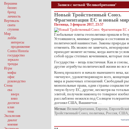
Вершина
Записи с меткой ‘Великобритания’
бизнес
бренд
Новый Тройственный Союз.
личность
Фрагментация ЕС и новый мир
Вертикаль
Пятница, 3 февраля 2017, 23:57
свита
ступени
Мир
Глобальные плиты геополитики пришли в без
лобби
Устоявшиеся, мнимые границы и состояния ис
интересы
политической наивностью. Законы природы 
продвижение
отменить. Их можно не замечать, игнорироват
Contra Historia
приходит момент истины, когда жители услов
государство
собой орды степных кочевников, которые поя
зеркало
Государства – вещь пластичная. Как и союзы
тренды
другие атрибуты политической жизни во все 
Игры
Конец прошлого и начало нынешнего века, ка
мифы
«вечную», удовлетворяющую всех, концепци
офис
мира и рыночных отношений. Свободный ры
руководство
монопольные права, одни страны социалистич
Стена
тихую бухту ЕС, другие, несмотря на тоталь
ева
элитой, получили наконец-то товарное изоби
вверх
расслаблено нежился под Солнцем толерантн
вниз
догонял США, Вашингтон …
доспехи
клан
Метки:
Великобритания
,
Европа
,
Европейски
тени
Тройственный Союз
,
политика
,
Россия
,
США
Эксклюзив
читат
диалог
мнение
Экстерьер