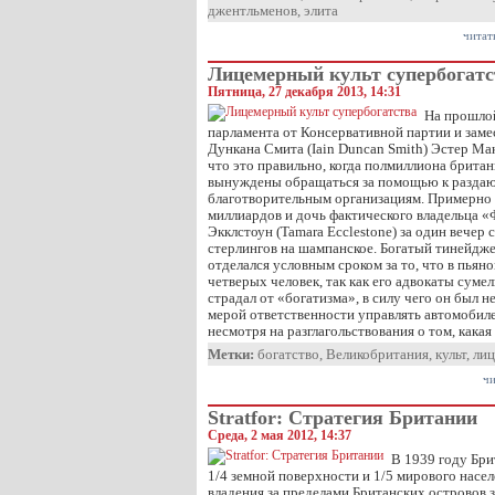
джентльменов
,
элита
читат
Лицемерный культ супербогатс
Пятница, 27 декабря 2013, 14:31
На прошлой
парламента от Консервативной партии и заме
Дункана Смита (Iain Duncan Smith) Эстер Мак
что это правильно, когда полмиллиона брита
вынуждены обращаться за помощью к разда
благотворительным организациям. Примерно 
миллиардов и дочь фактического владельца 
Экклстоун (Tamara Ecclestone) за один вечер 
стерлингов на шампанское. Богатый тинейдже
отделался условным сроком за то, что в пьян
четверых человек, так как его адвокаты суме
страдал от «богатизма», в силу чего он был н
мерой ответственности управлять автомобиле
несмотря на разглагольствования о том, кака
Метки:
богатство
,
Великобритания
,
культ
,
лиц
чи
Stratfor: Стратегия Британии
Среда, 2 мая 2012, 14:37
В 1939 году Бри
1/4 земной поверхности и 1/5 мирового населе
владения за пределами Британских островов 