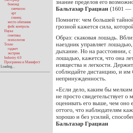
знание пределов его возможно
бомонд
Бальтазар Грациан
(1601 — 
синчилло
арт
глянец
Помните: чем большей тайной 
место обитания
грозной кажется сила, которо
фейс контроль
Наука
генетика
Образ: скаковая лошадь. Вбл
психология
наездник управляет лошадью,
Техно
гаджет
дыхание. Но на расстоянии, с
экстрим
лошадью, кажется, что она ле
Industry 4.0
Программа и Манифест
изящества и легкости. Держи
Loading...
соблюдайте дистанцию, и им 
непринужденность.
«Если дело, каким бы мелким 
не просто свидетельствует о м
оценивать его выше, чем оно 
оттого, что наблюдателям каж
хорошо и без усилий, способе
Бальтазар Грациан