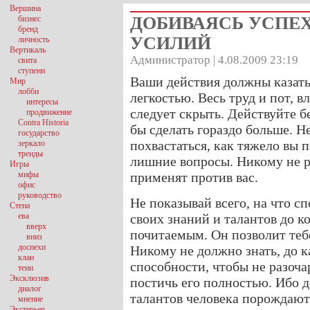
Вершина
ДОБИВАЯСЬ УСПЕХ
бизнес
бренд
УСИЛИЙ
личность
Вертикаль
Администратор | 4.08.2009 23:19
свита
ступени
Ваши действия должны казат
Мир
лобби
легкостью. Весь труд и пот, в
интересы
следует скрыть. Действуйте б
продвижение
Contra Historia
бы сделать гораздо больше. 
государство
похвастаться, как тяжело вы 
зеркало
тренды
лишние вопросы. Никому не р
Игры
мифы
применят против вас.
офис
руководство
Не показывай всего, на что с
Стена
ева
своих знаний и талантов до ко
вверх
почитаемым. Он позволит тебе 
вниз
доспехи
Никому не должно знать, до к
клан
способности, чтобы не разоча
тени
Эксклюзив
постичь его полностью. Ибо 
диалог
талантов человека порождают
мнение
Экстерьер