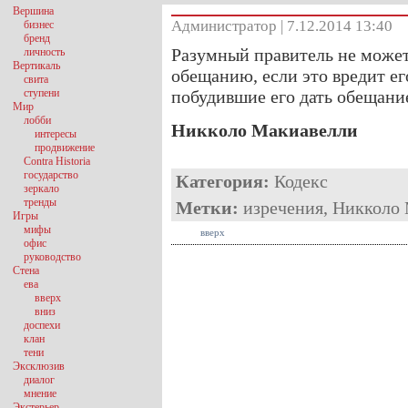
Вершина
Администратор | 7.12.2014 13:40
бизнес
бренд
Разумный правитель не может
личность
Вертикаль
обещанию, если это вредит ег
свита
ступени
побудившие его дать обещани
Мир
лобби
Никколо Макиавелли
интересы
продвижение
Contra Historia
государство
Категория:
Кодекс
зеркало
тренды
Метки:
изречения
,
Никколо 
Игры
мифы
вверх
офис
руководство
Стена
ева
вверх
вниз
доспехи
клан
тени
Эксклюзив
диалог
мнение
Экстерьер