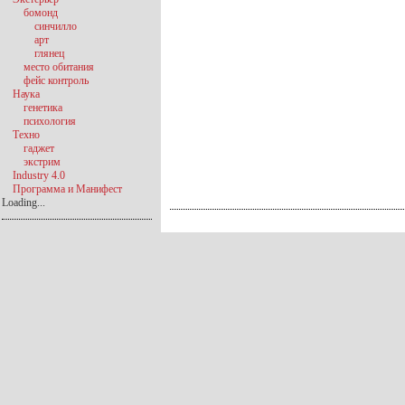
бомонд
синчилло
арт
глянец
место обитания
фейс контроль
Наука
генетика
психология
Техно
гаджет
экстрим
Industry 4.0
Программа и Манифест
Loading...