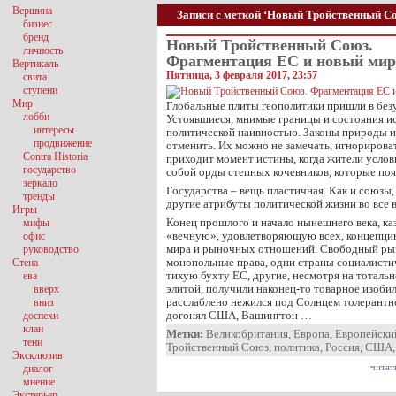
Вершина
Записи с меткой ‘Новый Тройственный С
бизнес
бренд
Новый Тройственный Союз.
личность
Фрагментация ЕС и новый мир
Вертикаль
Пятница, 3 февраля 2017, 23:57
свита
ступени
Мир
Глобальные плиты геополитики пришли в без
лобби
Устоявшиеся, мнимые границы и состояния ис
интересы
политической наивностью. Законы природы 
продвижение
отменить. Их можно не замечать, игнорироват
Contra Historia
приходит момент истины, когда жители услов
государство
собой орды степных кочевников, которые поя
зеркало
Государства – вещь пластичная. Как и союзы
тренды
другие атрибуты политической жизни во все 
Игры
Конец прошлого и начало нынешнего века, ка
мифы
«вечную», удовлетворяющую всех, концепци
офис
мира и рыночных отношений. Свободный ры
руководство
монопольные права, одни страны социалистич
Стена
тихую бухту ЕС, другие, несмотря на тоталь
ева
элитой, получили наконец-то товарное изоби
вверх
расслаблено нежился под Солнцем толерантн
вниз
догонял США, Вашингтон …
доспехи
клан
Метки:
Великобритания
,
Европа
,
Европейски
тени
Тройственный Союз
,
политика
,
Россия
,
США
Эксклюзив
читат
диалог
мнение
Экстерьер