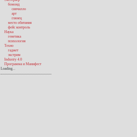
бомонд
синчилло
арт
глянец
место обитания
фейс контроль
Наука
генетика
психология
Техно
гаджет
экстрим
Industry 4.0
Программа и Манифест
Loading...