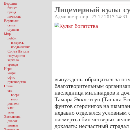
Вершина
Лицемерный культ су
бизнес
бренд
Администратор | 27.12.2013 14:31
личность
Вертикаль
свита
ступени
Мир
лобби
интересы
продвижение
Contra Historia
государство
зеркало
тренды
Игры
мифы
офис
вынуждены обращаться за по
руководство
благотворительным организац
Стена
ева
наследница миллиардов и доч
вверх
Тамара Экклстоун (Tamara Ecc
вниз
доспехи
фунтов стерлингов на шампан
клан
недавно отделался условным с
тени
Эксклюзив
насмерть сбил четверых челов
диалог
доказать: несчастный страдал 
мнение
Экстерьер