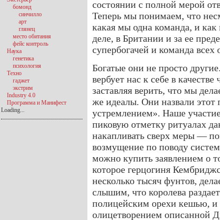
состоянии с полной мерой от
бомонд
Теперь мы понимаем, что несм
синчилло
арт
какая мы одна команда, и как
глянец
место обитания
деле, в Британии и за ее пред
фейс контроль
супербогачей и команда всех 
Наука
генетика
психология
Богатые они не просто другие.
Техно
вербует нас к себе в качестве
гаджет
экстрим
заставляя верить, что мы дела
Industry 4.0
же идеалы. Они назвали этот
Программа и Манифест
Loading...
устремлением». Наше участие 
пиковую отметку ритуалах да
накапливать сверх меры — по
возмущение по поводу систем
можно купить заявлением о то
которое герцогиня Кембриджс
несколько тысяч фунтов, дела
слышим, что королева раздае
полицейским орехи кешью, и 
олицетворением описанной Ди