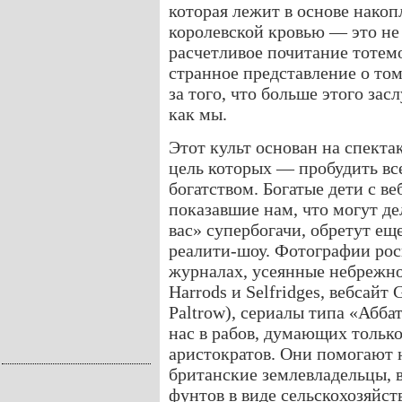
которая лежит в основе накоп
королевской кровью — это не
расчетливое почитание тотемо
странное представление о том
за того, что больше этого зас
как мы.
Этот культ основан на спекта
цель которых — пробудить в
богатством. Богатые дети с веб
показавшие нам, что могут де
вас» супербогачи, обретут ещ
реалити-шоу. Фотографии рос
журналах, усеянные небрежн
Harrods и Selfridges, вебсай
Paltrow), сериалы типа «Абба
нас в рабов, думающих только
аристократов. Они помогают н
британские землевладельцы, 
фунтов в виде сельскохозяйст