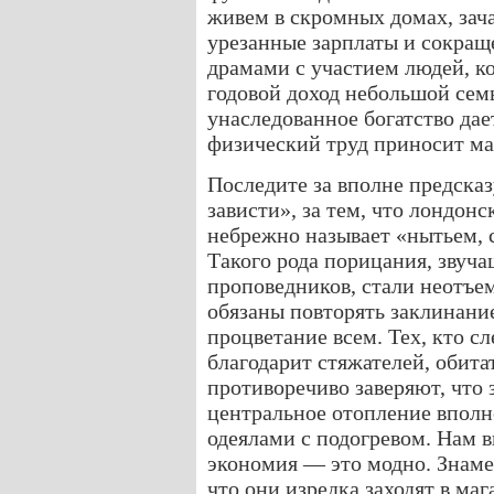
живем в скромных домах, зач
урезанные зарплаты и сокращ
драмами с участием людей, к
годовой доход небольшой семь
унаследованное богатство да
физический труд приносит ма
Последите за вполне предска
зависти», за тем, что лондон
небрежно называет «нытьем, 
Такого рода порицания, звуч
проповедников, стали неотъе
обязаны повторять заклинание
процветание всем. Тех, кто 
благодарит стяжателей, обита
противоречиво заверяют, что з
центральное отопление впол
одеялами с подогревом. Нам 
экономия — это модно. Знаме
что они изредка заходят в маг