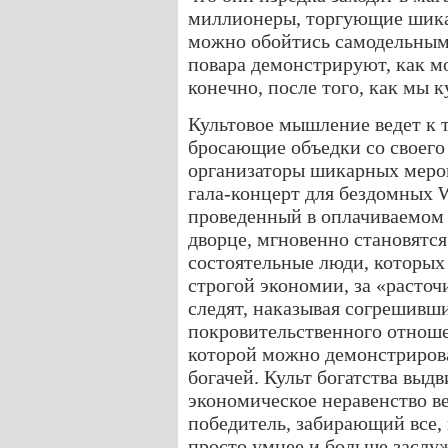
миллионеры, торгующие шика
можно обойтись самодельными
повара демонстрируют, как м
конечно, после того, как мы 
Культовое мышление ведет к т
бросающие объедки со своего 
организаторы шикарных мероп
гала-концерт для бездомных W
проведенный в оплачиваемом
дворце, мгновенно становятся
состоятельные люди, которых
строгой экономии, за «расто
следят, наказывая согрешивш
покровительственного отноше
которой можно демонстриров
богачей. Культ богатства выд
экономическое неравенство ве
победитель, забирающий все,
просто умнее и больше заслуж