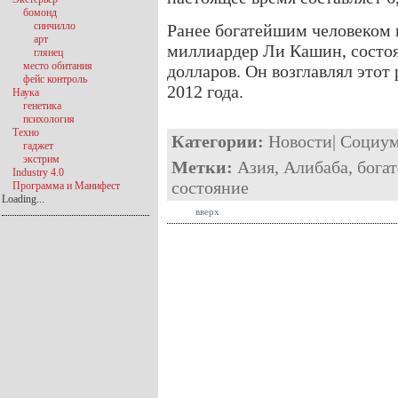
бомонд
синчилло
Ранее богатейшим человеком 
арт
миллиардер Ли Кашин, состоя
глянец
место обитания
долларов. Он возглавлял этот
фейс контроль
2012 года.
Наука
генетика
психология
Техно
Категории:
Новости
|
Социу
гаджет
экстрим
Метки:
Азия
,
Алибаба
,
богат
Industry 4.0
состояние
Программа и Манифест
Loading...
вверх