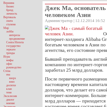
Вершина
Джек Ма, основатель 
бизнес
бренд
человеком Азии
личность
Вертикаль
Администратор | 12.12.2014 16:52
свита
ступени
Мир
лобби
О
интересы
интернет-холдинга Alibaba G
продвижение
Contra Historia
богатым человеком в Азии по
государство
агентства, его состояние прев
зеркало
тренды
Игры
Бывший преподаватель англий
мифы
компанию по интернет-торговл
офис
руководство
заработал 25 млрд долларов.
Стена
ева
После первичного размещения 
вверх
вниз
настоящему времени капитали
доспехи
клан
долларов, что делает его сам
тени
интернет-коммерции. Больше
Эксклюзив
диалог
млрд долларов — приходится н
мнение
настоящее время составляет 6
Экстерьер