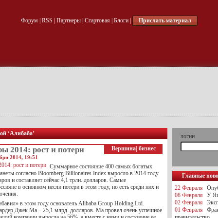
Форум
|
RSS
|
Партнеры
|
Стартовая
|
Блоги
|
Прислать материал
кой ‘Алибаба’
логин
 2014: рост и потери
Вершина
|
бизнес
бря 2014, 19:51
Суммарное состояние 400 самых богатых
неты согласно Bloomberg Billionaires Index выросло в 2014 году
Главные нов
аров и составляет сейчас 4,1 трлн. долларов. Самые
ссияне в основном несли потери в этом году, но есть среди них и
22 Февраля
Опуб
ючения.
08 Февраля
У Яц
02 Февраля
Эксп
бавил» в этом году основатель Alibaba Group Holding Ltd.
01 Февраля
Фра
ардер Джек Ма – 25,1 млрд. долларов. Ма провел очень успешное
кций компании выросла на 56%, а вместе с ними и состояние ее
правительство