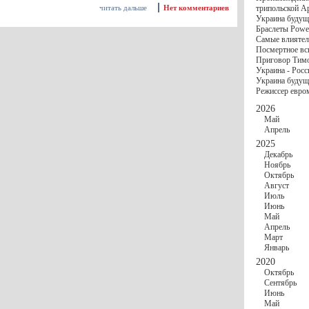
госбюджете
читать дальше
Нет комментариев
трипольской А
27 Ноября
Украи
Украина будущ
Турции
Браслеты Power
17 Ноября
Сред
Самые влиятел
шестилетнего ми
Посмертное вс
16 Ноября
​Пут
Приговор Тимо
13 Ноября
Цена 
Украина - Росс
10 Ноября
Круп
Украина будуще
10 Ноября
Штайн
Режиссер евро
особом статусе Д
03 Ноября
Мина
2026
Май
Апрель
2025
Декабрь
Ноябрь
Октябрь
Август
Июль
Июнь
Май
Апрель
Март
Январь
2020
Октябрь
Сентябрь
Июнь
Май