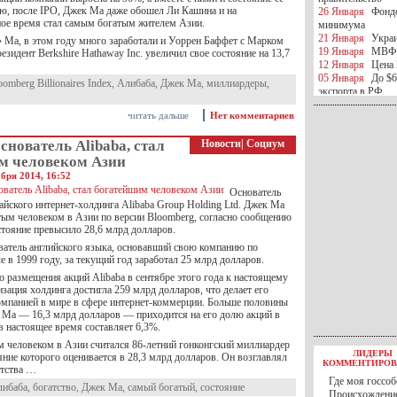
ью, после IPO, Джек Ма даже обошел Ли Кашина и на
26 Января
Фондо
ое время стал самым богатым жителем Азии.
минимума
21 Января
Украи
 Ма, в этом году много заработали и Уоррен Баффет с Марком
19 Января
МВФ 
зидент Berkshire Hathaway Inc. увеличил свое состояние на 13,7
12 Января
Цена 
05 Января
До $6
oomberg Billionaires Index
,
Алибаба
,
Джек Ма
,
миллиардеры
,
экспорта в РФ
05 Января
Киев
читать дальше
Нет комментариев
миротворческой 
05 Января
Герма
снователь Alibaba, стал
Новости
|
Социум
Ирана
04 Января
Саудо
м человеком Азии
отношения с Ира
бря 2014, 16:52
25 Декабря
ВР п
Основатель
в 2016 году
айского интернет-холдинга Alibaba Group Holding Ltd. Джек Ма
14 Декабря
Егип
тым человеком в Азии по версии Bloomberg, согласно сообщению
российского лайн
остояние превысило 28,6 млрд долларов.
10 Декабря
ЦБ К
атель английского языка, основавший свою компанию по
минимума
е в 1999 году, за текущий год заработал 25 млрд долларов.
07 Декабря
Поро
 размещения акций Alibaba в сентябре этого года к настоящему
ИГИЛ
зация холдинга достигла 259 млрд долларов, что делает его
07 Декабря
Ущер
омпанией в мире в сфере интернет-коммерции. Больше половины
05 Декабря
32 ч
 Ма — 16,3 млрд долларов — приходится на его долю акций в
в Каспийском мо
 в настоящее время составляет 6,3%.
01 Декабря
Юань
30 Ноября
С 1 д
м человеком в Азии считался 86-летний гонконгский миллиардер
ЛИДЕРЫ
ние которого оценивается в 28,3 млрд долларов. Он возглавлял
30 Ноября
Росс
КОММЕНТИРОВ
нтства …
27 Ноября
РФ о
Где моя госсоб
27 Ноября
ВВП 
либаба
,
богатство
,
Джек Ма
,
самый богатый
,
состояние
Происхождение