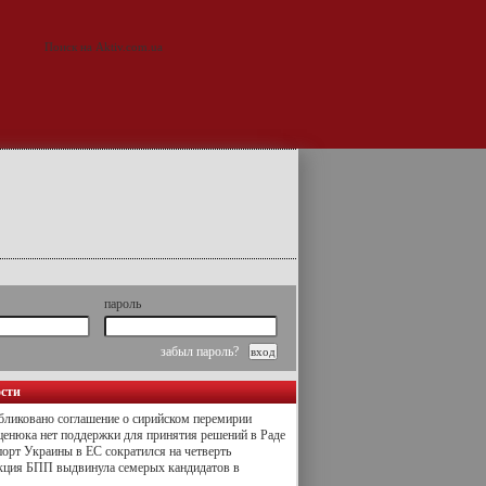
пароль
забыл пароль?
ости
ликовано соглашение о сирийском перемирии
енюка нет поддержки для принятия решений в Раде
орт Украины в ЕС сократился на четверть
кция БПП выдвинула семерых кандидатов в