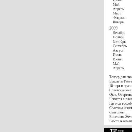
Июнь
Май
Апрель
Март
Февраль
Январь
2009
Декабрь
Ноябрь
Октябрь
Сентябрь
Август
Июль
Июнь
Май
Апрель
Тендер для сво
Браслеты Power
10 черт и пра
Советские конц
Окно Овертона.
Чекисты в ряса
Где моя госсоб
Свастика и зна
символов
Восстание Жел
Работа в коман
TOP дня