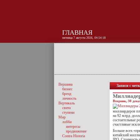
ГЛАВНАЯ
пятница 7 августа 2026, 04:54:19
Вершина
Записи с мет
бизнес
бренд
Миллиадеры
личность
Вторник, 30 дека
Вертикаль
свита
миллиардеров пла
ступени
на 92 млрд. долл
Мир
состоятельные ро
лобби
счастливые искл
интересы
Больше всех «при
продвижение
китайский милли
Contra Historia
IPO. Стоимость а