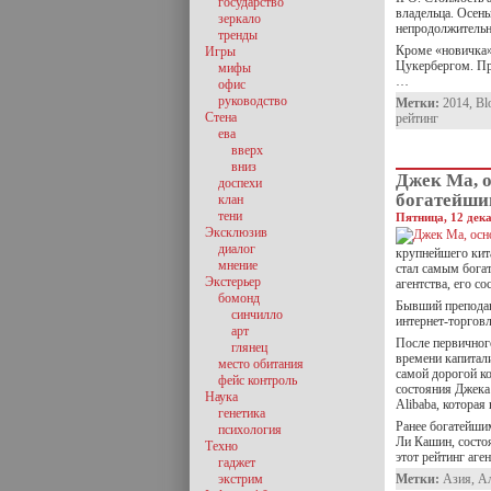
государство
владельца. Осен
зеркало
непродолжительн
тренды
Кроме «новичка»
Игры
Цукербергом. Пре
мифы
…
офис
руководство
Метки:
2014
,
Bl
Стена
рейтинг
ева
вверх
вниз
Джек Ма, о
доспехи
богатейши
клан
тени
Пятница, 12 дека
Эксклюзив
диалог
крупнейшего кит
мнение
стал самым бога
Экстерьер
агентства, его с
бомонд
Бывший преподав
синчилло
интернет-торговл
арт
После первичного
глянец
времени капитали
место обитания
самой дорогой к
фейс контроль
состояния Джека
Наука
Alibaba, которая
генетика
Ранее богатейши
психология
Ли Кашин, состоя
Техно
этот рейтинг аге
гаджет
экстрим
Метки:
Азия
,
А