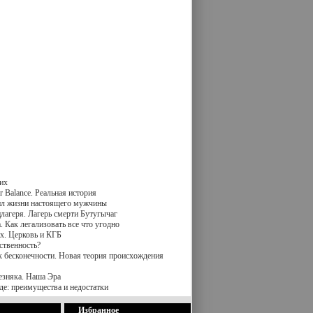
их
 Balance. Реальная история
вил жизни настоящего мужчины
лагеря. Лагерь смерти Бутугычаг
 Как легализовать все что угодно
х. Церковь и КГБ
ственность?
к бесконечности. Новая теория происхождения
езняка. Наша Эра
де: преимущества и недостатки
Избранное