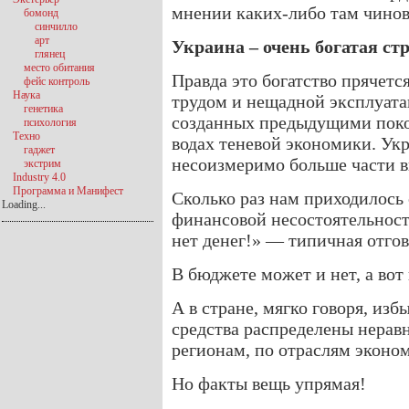
мнении каких-либо там чинов
бомонд
синчилло
арт
Украина – очень богатая ст
глянец
место обитания
Правда это богатство прячетс
фейс контроль
Наука
трудом и нещадной эксплуата
генетика
созданных предыдущими поко
психология
Техно
водах теневой экономики. Укр
гаджет
несоизмеримо больше части 
экстрим
Industry 4.0
Программа и Манифест
Сколько раз нам приходилось
Loading...
финансовой несостоятельнос
нет денег!» — типичная отго
В бюджете может и нет, а вот 
А в стране, мягко говоря, из
средства распределены нерав
регионам, по отраслям эконо
Но факты вещь упрямая!