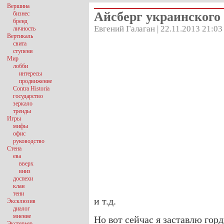
Вершина
Айсберг украинского 
бизнес
бренд
Евгений Галаган | 22.11.2013 21:03
личность
Вертикаль
свита
ступени
Мир
лобби
интересы
продвижение
Contra Historia
государство
зеркало
тренды
Игры
мифы
офис
руководство
Стена
ева
вверх
вниз
доспехи
клан
тени
и т.д.
Эксклюзив
диалог
мнение
Но вот сейчас я заставлю горд
Экстерьер