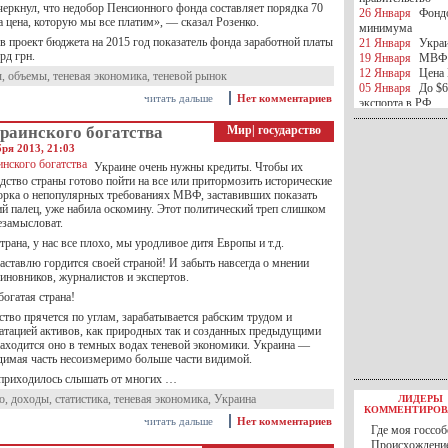
черкнул, что недобор Пенсионного фонда составляет порядка 70
26 Января
Фондо
а цена, которую мы все платим», — сказал Розенко.
минимума
в проект бюджета на 2015 год показатель фонда заработной платы
21 Января
Украи
рд грн.
19 Января
МВФ 
12 Января
Цена 
ы
,
объемы
,
теневая экономика
,
теневой рынок
05 Января
До $6
читать дальше
Нет комментариев
экспорта в РФ
05 Января
Киев
раинского богатства
Мир
|
государство
миротворческой 
05 Января
Герма
ря 2013, 21:03
Ирана
Украине очень нужны кредиты. Чтобы их
04 Января
Саудо
дство страны готово пойти на все или притормозить исторические
отношения с Ира
орка о непопулярных требованиях МВФ, заставивших показать
25 Декабря
ВР п
й палец, уже набила оскомину. Этот политический треп слишком
езамысловат.
в 2016 году
14 Декабря
Егип
трана, у нас все плохо, мы уродливое дитя Европы и т.д.
российского лайн
заставлю гордится своей страной! И забыть навсегда о мнении
10 Декабря
ЦБ К
иновников, журналистов и экспертов.
минимума
богатая страна!
07 Декабря
Поро
ИГИЛ
ство прячется по углам, зарабатывается рабским трудом и
07 Декабря
Ущер
атацией активов, как природных так и созданных предыдущими
05 Декабря
32 ч
находится оно в темных водах теневой экономики. Украина —
в Каспийском мо
идимая часть несоизмеримо больше части видимой.
01 Декабря
Юань
 приходилось слышать от многих …
30 Ноября
С 1 д
о
,
доходы
,
статистика
,
теневая экономика
,
Украина
ЛИДЕРЫ
30 Ноября
Росс
КОММЕНТИРОВ
27 Ноября
РФ о
читать дальше
Нет комментариев
Где моя госсоб
27 Ноября
ВВП 
Происхождение