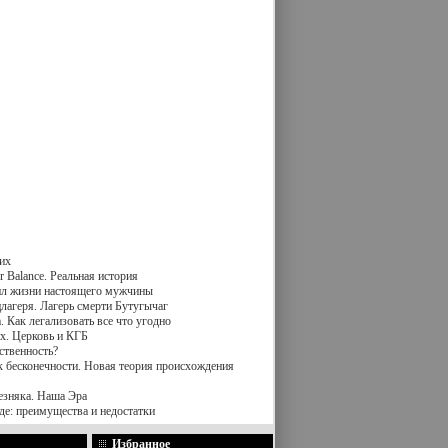
их
 Balance. Реальная история
вил жизни настоящего мужчины
лагеря. Лагерь смерти Бутугычаг
 Как легализовать все что угодно
х. Церковь и КГБ
ственность?
к бесконечности. Новая теория происхождения
езняка. Наша Эра
де: преимущества и недостатки
Избранное