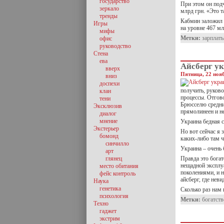
государство
При этом он под
зеркало
млрд грн. «Это т
тренды
Кабмин заложил 
Игры
на уровне 467 мл
мифы
Метки:
зарплат
офис
руководство
Стена
ева
Айсберг ук
вверх
Пятница, 22 нояб
вниз
доспехи
получить, руково
клан
процессы. Отгов
тени
Брюсселю средни
Эксклюзив
прямолинеен и н
диалог
мнение
Украина бедная с
Экстерьер
Но вот сейчас я 
бомонд
каких-либо там ч
синчилло
Украина – очень 
арт
глянец
Правда это богат
нещадной эксплу
место обитания
поколениями, и 
фейс контроль
айсберг, где нев
Наука
генетика
Сколько раз нам
психология
Метки:
богатств
Техно
гаджет
экстрим