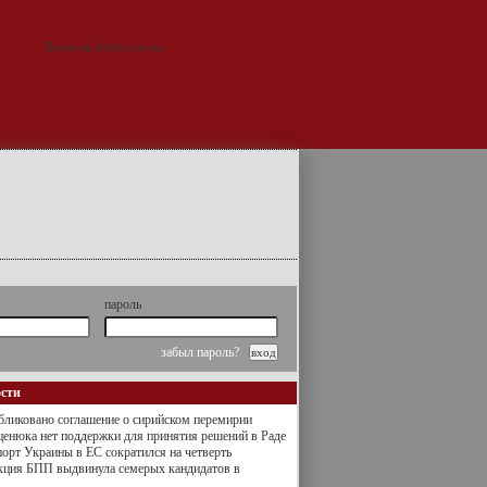
пароль
забыл пароль?
ости
ликовано соглашение о сирийском перемирии
енюка нет поддержки для принятия решений в Раде
орт Украины в ЕС сократился на четверть
кция БПП выдвинула семерых кандидатов в