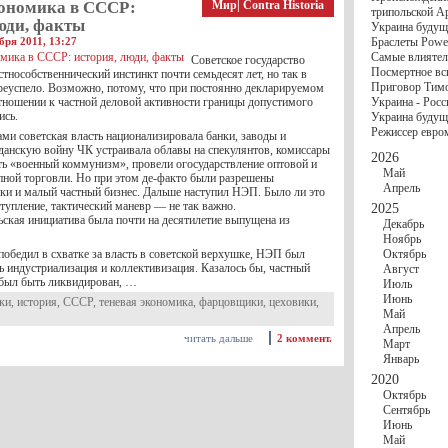
госбюджете
кономика в СССР:
Мир
|
Contra Historia
трипольской А
27 Ноября
Украи
юди, факты
Украина будущ
Турции
бря 2011, 13:27
Браслеты Power
17 Ноября
Сред
Самые влиятел
Советское государство
шестилетнего ми
Посмертное вс
тнособственнический инстинкт почти семьдесят лет, но так в
16 Ноября
​Пут
Приговор Тимо
преуспело. Возможно, потому, что при постоянно декларируемом
13 Ноября
Цена 
тношении к частной деловой активности границы допустимого
Украина - Росс
10 Ноября
Круп
ись.
Украина будуще
10 Ноября
Штайн
Режиссер евро
особом статусе Д
ми советская власть национализировала банки, заводы и
данскую войну ЧК устраивала облавы на спекулянтов, комиссары
03 Ноября
Мина
2026
ть «военный коммунизм», провели огосударствление оптовой и
Май
пной торговли. Но при этом де-факто были разрешены
Апрель
и и малый частный бизнес. Дальше наступил НЭП. Было ли это
тупление, тактический маневр — не так важно.
2025
ская инициатива была почти на десятилетие выпущена из
Декабрь
Ноябрь
победил в схватке за власть в советской верхушке, НЭП был
Октябрь
ь индустриализация и коллективизация. Казалось бы, частный
Август
 был быть ликвидирован, …
Июль
Июнь
ки
,
история
,
СССР
,
теневая экономика
,
фарцовщики
,
цеховики
,
Май
Апрель
читать дальше
2 коммент.
Март
Январь
2020
Октябрь
Сентябрь
Июнь
Май