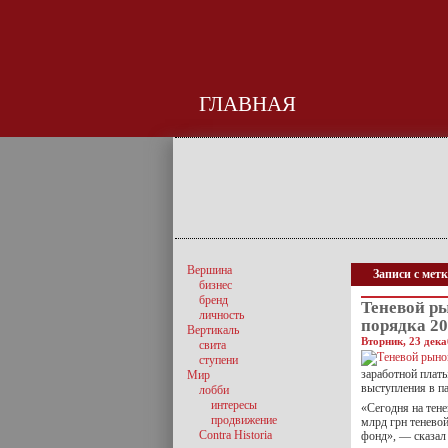
ГЛАВНАЯ
Вершина
Записи с мет
бизнес
бренд
Теневой ры
личность
порядка 2
Вертикаль
Вторник, 23 дека
свита
ступени
заработной платы
Мир
выступления в п
лобби
интересы
«Сегодня на тен
продвижение
млрд грн теневой
Contra Historia
фонд», — сказал