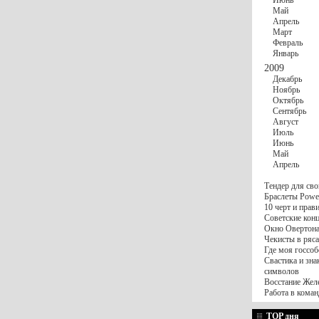
Июнь
Май
Апрель
Март
Февраль
Январь
2009
Декабрь
Ноябрь
Октябрь
Сентябрь
Август
Июль
Июнь
Май
Апрель
Тендер для сво
Браслеты Power
10 черт и пра
Советские конц
Окно Овертона.
Чекисты в ряса
Где моя госсоб
Свастика и зна
символов
Восстание Жел
Работа в коман
TOP дня