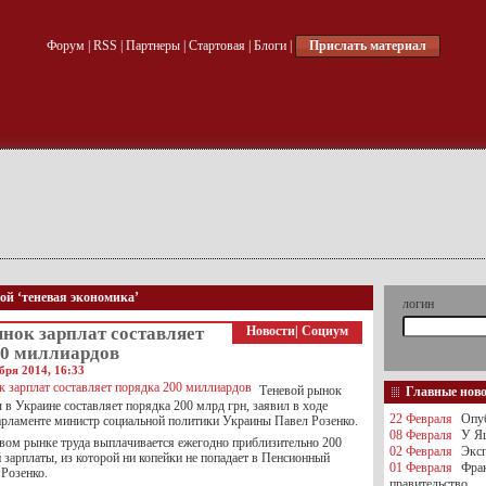
Форум
|
RSS
|
Партнеры
|
Стартовая
|
Блоги
|
Прислать материал
кой ‘теневая экономика’
логин
нок зарплат составляет
Новости
|
Социум
00 миллиардов
бря 2014, 16:33
Теневой рынок
Главные нов
 в Украине составляет порядка 200 млрд грн, заявил в ходе
22 Февраля
Опуб
арламенте министр социальной политики Украины Павел Розенко.
08 Февраля
У Яц
евом рынке труда выплачивается ежегодно приблизительно 200
02 Февраля
Эксп
 зарплаты, из которой ни копейки не попадает в Пенсионный
01 Февраля
Фра
 Розенко.
правительство