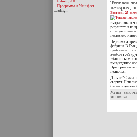
Industry 4.0
Теневая э
Программа и Манифест
история, л
Loading...
Вторник, 25 октя
вытравливало час
результате и не 
отрицательном о
постоянно менял
Первыми декрета
фабрики. В Граж
пробовали строи
вообще всей кру
«блошиные» рынк
вынужденное отс
Предприниматель
подполья.
Дальше? Сталин 
свернут. Началис
бизнес и должен
Метки:
валютчи
экономика