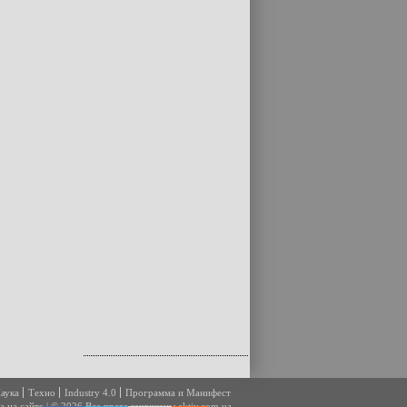
аука
Техно
Industry 4.0
Программа и Манифест
а на сайте
|
© 2026 Все права защищены
aktiv.com.ua