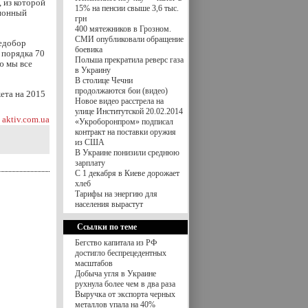
, из которой
15% на пенсии свыше 3,6 тыс.
сионный
грн
400 мятежников в Грозном.
СМИ опубликовали обращение
недобор
боевика
 порядка 70
Польша прекратила реверс газа
ю мы все
в Украину
В столице Чечни
продолжаются бои (видео)
ета на 2015
Новое видео расстрела на
улице Институтской 20.02.2014
aktiv.com.ua
«Укроборонпром» подписал
контракт на поставки оружия
из США
В Украине понизили среднюю
зарплату
С 1 декабря в Киеве дорожает
хлеб
Тарифы на энергию для
населения вырастут
Ссылки по теме
Бегство капитала из РФ
достигло беспрецедентных
масштабов
Добыча угля в Украине
рухнула более чем в два раза
Выручка от экспорта черных
металлов упала на 40%