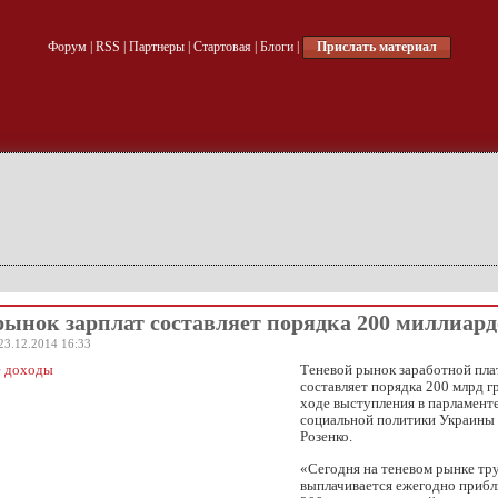
Форум
|
RSS
|
Партнеры
|
Стартовая
|
Блоги
|
Прислать материал
рынок зарплат составляет порядка 200 миллиард
23.12.2014 16:33
Теневой рынок заработной пла
составляет порядка 200 млрд гр
ходе выступления в парламент
социальной политики Украины
Розенко.
«Сегодня на теневом рынке тр
выплачивается ежегодно прибл