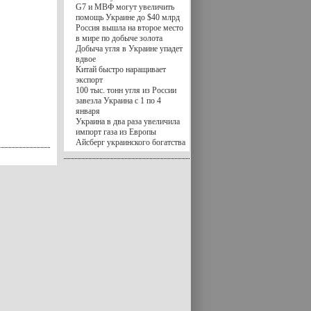
G7 и МВФ могут увеличить
помощь Украине до $40 млрд
Россия вышла на второе место
в мире по добыче золота
Добыча угля в Украине упадет
вдвое
Китай быстро наращивает
экспорт
100 тыс. тонн угля из России
завезла Украина с 1 по 4
января
Украина в два раза увеличила
импорт газа из Европы
Айсберг украинского богатства