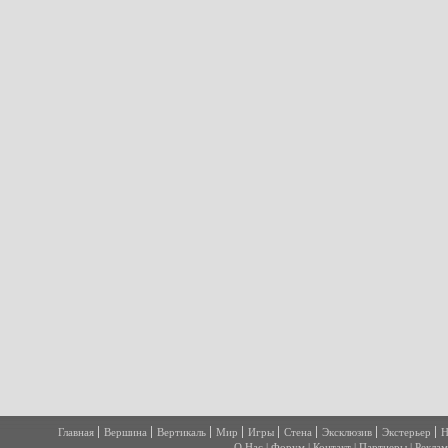
Главная
Вершина
Вертикаль
Мир
Игры
Стена
Эксклюзив
Экстерьер
Н
О Нас
|
Форум
|
Контакт
|
Партнеры
|
Реклам