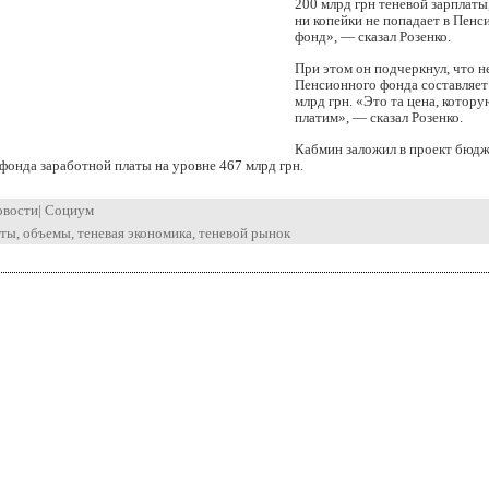
200 млрд грн теневой зарплаты
ни копейки не попадает в Пен
фонд», — сказал Розенко.
При этом он подчеркнул, что 
Пенсионного фонда составляет
млрд грн. «Это та цена, котору
платим», — сказал Розенко.
Кабмин заложил в проект бюдж
 фонда заработной платы на уровне 467 млрд грн.
овости
|
Социум
аты
,
объемы
,
теневая экономика
,
теневой рынок