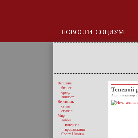
НОВОСТИ
СОЦИУМ
Вершина
бизнес
Теневой 
бренд
Администратор | 
личность
Вертикаль
свита
ступени
Мир
лобби
интересы
продвижение
Contra Historia