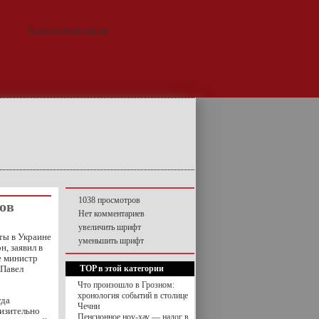
1038 просмотров
ов
Нет комментариев
увеличить шрифт
ты в Украине
уменьшить шрифт
н, заявил в
е министр
 Павел
TOP в этой категории
Что произошло в Грозном:
хронология событий в столице
уда
Чечни
изительно
Пенсионное ноу-хау — налог в