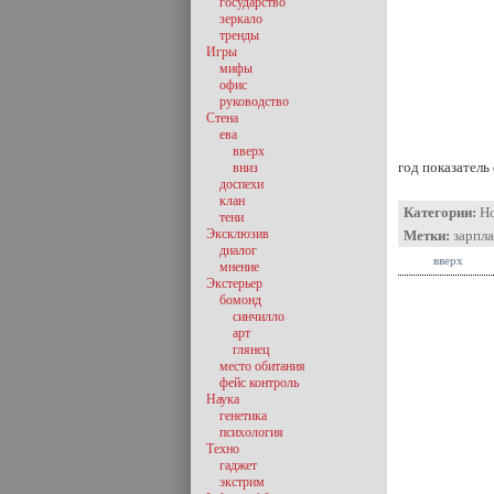
государство
зеркало
тренды
Игры
мифы
офис
руководство
Стена
ева
вверх
год показатель
вниз
доспехи
клан
Категории:
Н
тени
Эксклюзив
Метки:
зарпл
диалог
вверх
мнение
Экстерьер
бомонд
синчилло
арт
глянец
место обитания
фейс контроль
Наука
генетика
психология
Техно
гаджет
экстрим