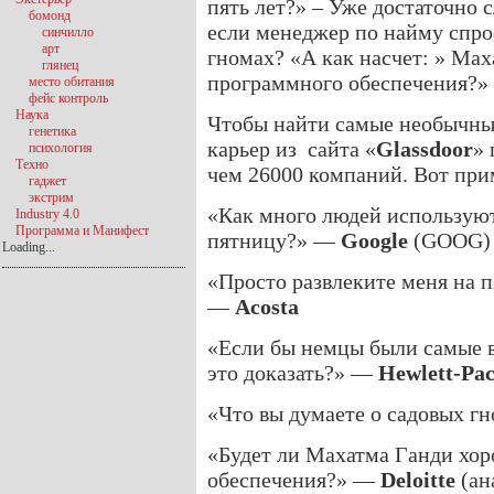
пять лет?» – Уже достаточно 
бомонд
если менеджер по найму спрос
синчилло
арт
гномах? «А как насчет: » Ма
глянец
программного обеспечения?»
место обитания
фейс контроль
Наука
Чтобы найти самые необычные
генетика
карьер из сайта «
Glassdoor
» 
психология
Техно
чем 26000 компаний. Вот при
гаджет
экстрим
«Как много людей используют
Industry 4.0
Программа и Манифест
пятницу?» —
Google
(GOOG) 
Loading...
«Просто развлеките меня на п
—
Acosta
«Если бы немцы были самые в
это доказать?» —
Hewlett-Pa
«Что вы думаете о садовых 
«Будет ли Махатма Ганди хо
обеспечения?» —
Deloitte
(ан