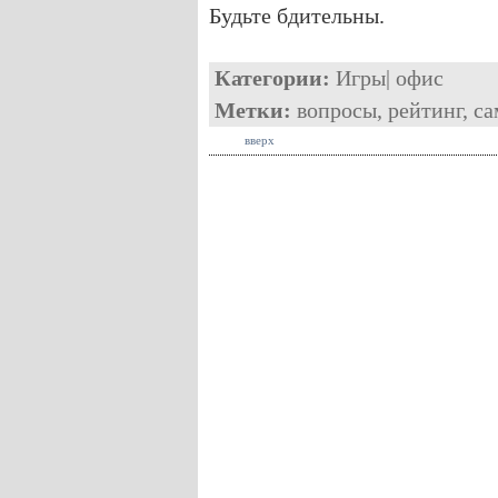
Будьте бдительны.
Категории:
Игры
|
офис
Метки:
вопросы
,
рейтинг
,
са
вверх