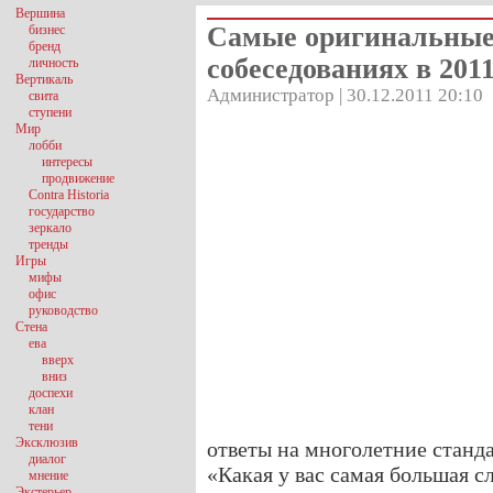
Вершина
Самые оригинальные
бизнес
бренд
собеседованиях в 2011
личность
Вертикаль
Администратор | 30.12.2011 20:10
свита
ступени
Мир
лобби
интересы
продвижение
Contra Historia
государство
зеркало
тренды
Игры
мифы
офис
руководство
Стена
ева
вверх
вниз
доспехи
клан
тени
Эксклюзив
ответы на многолетние станд
диалог
«Какая у вас самая большая с
мнение
Экстерьер