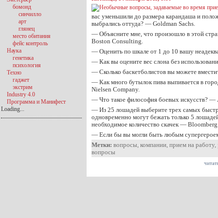
бомонд
синчилло
вас уменьшили до размера карандаша и полож
арт
выбрались оттуда? — Goldman Sachs.
глянец
— Объясните мне, что произошло в этой стра
место обитания
Boston Consulting.
фейс контроль
Наука
— Оценить по шкале от 1 до 10 вашу неадекв
генетика
— Как вы оцените вес слона без использова
психология
— Сколько баскетболистов вы можете вместит
Техно
гаджет
— Как много бутылок пива выпивается в горо
экстрим
Nielsen Company.
Industry 4.0
— Что такое философия боевых искусств? — A
Программа и Манифест
Loading...
— Из 25 лошадей выберите трех самых быстр
одновременно могут бежать только 5 лошаде
необходимое количество скачек — Bloomberg
— Если бы вы могли быть любым супергерое
Метки:
вопросы
,
компании
,
прием на работу
,
вопросы
читат