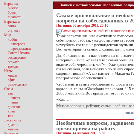
Вершина
Записи с меткой ‘самые необычные вопр
бизнес
бренд
Самые оригинальные и необы
личность
вопросы на собеседованиях в 20
Вертикаль
Пятница, 30 декабря 2011, 20:10
свита
ступени
Мир
Такое впечатление, что охотники за головами
лобби
себе поиски работы, уже достаточно стрессо
интересы
усугублять состояние респондентов глупыми
продвижение
Вот некоторые из самых сложных для понима
Contra Historia
Для большинства из нас, ответы на многолет
государство
интервью – типа, «Какая у вас самая большая
зеркало
видите себя через пять лет?» – Уже достаточ
тренды
бы вы сказали, если менеджер по найму спрос
Игры
садовых гномах? «А как насчет: » Махатма 
мифы
программного обеспечения?»
офис
Чтобы найти самые необычные вопросы в это
руководство
карьер из сайта «Glassdoor» прочесали 115 
Стена
26000 компаний. Вот примеры того, что они
ева
вверх
«Как …
вниз
Метки:
вопросы
,
рейтинг
,
самые необычные 
доспехи
клан
читат
тени
Эксклюзив
Необычные вопросы, задаваем
диалог
время приема на работу
мнение
Пятница, 14 января 2011, 8:50
Экстерьер