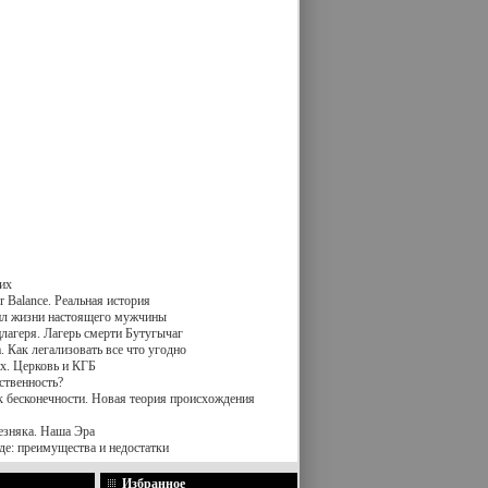
их
 Balance. Реальная история
вил жизни настоящего мужчины
лагеря. Лагерь смерти Бутугычаг
 Как легализовать все что угодно
х. Церковь и КГБ
ственность?
к бесконечности. Новая теория происхождения
езняка. Наша Эра
де: преимущества и недостатки
Избранное