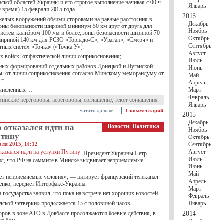
ской областей Украины и его строгое выполнение начиная с 00 ч.
Январь
е время) 15 февраля 2015 года.
2016
яжелых вооружений обеими сторонами на равные расстояния в
Декабрь
зоны безопасности шириной минимум 50 км друг от друга для
Ноябрь
систем калибром 100 мм и более, зоны безопасности шириной 70
Октябрь
ириной 140 км для РСЗО «Торнадо-С», «Ураган», «Смерч» и
Сентябрь
тных систем «Точка» («Точка У»):
Август
х войск: от фактической линии соприкосновения;
Июль
ых формирований отдельных районов Донецкой и Луганской
Июнь
ы: от линии соприкосновения согласно Минскому меморандуму от
Май
г.
Апрель
численных …
Март
Февраль
минские переговоры
,
переговоры
,
соглашение
,
текст соглашения
Январь
читать дальше
1 комментарий
2015
Декабрь
 отказался идти на
Новости
|
Политика
Ноябрь
утину
Октябрь
аля 2015, 10:12
Сентябрь
Август
Президент Украины Петр
Июль
л, что РФ на саммите в Минске выдвигает неприемлемые
Июнь
Май
ет неприемлемые условия», — цитирует французский телеканал
Апрель
нко, передает Интерфакс-Украина.
Март
а государства заявил, что пока на встрече нет хороших новостей
Февраль
дской четверки» продолжается 15 с половиной часов.
Январь
оров в зоне АТО в Донбассе продолжаются боевые действия, в
2014