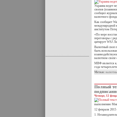
Украина ведет п
свопов (взаимно
сообщил журнали
валютного фонда
Как сообщает Wal
международной к
институтом Пете
«По мере восста
переговоры с ря
цитирует WSJ Ли
Валютный своп п
быть использова
взаимодействующ
валютном свопе 
МВФ является к
года четырехлет
Метки:
валютны
Полный те
подписанн
Четверг, 12 февр
выполнению Мин
12 февраля 2015
1. Незамедлител