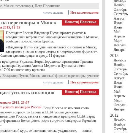
ые бои.
Декабрь
Ноябрь
ие
,
Минск
,
переговоры
,
Петр Порошенко
Октябрь
читать дальше
Нет комментариев
Сентябрь
Август
 на переговоры в Минск
Новости
|
Политика
Июль
Июнь
я 2015, 12:35
Май
Президент России Владимир Путин примет участие в
Апрель
сегодняшней встрече глав «нормандской четверки» в Минске,
Март
сообщает пресс-служба Кремля.
Февраль
«Владимир Путин сегодня направляется с визитом в Минск,
Январь
где примет участие в переговорах в «нормандском формате»,
общении администрации в среду, 11 февраля.
2013
Декабрь
е президента Украины Петра Порошенко, президента Франции
Ноябрь
, канцлера Германии Ангелы Меркель и Путина начнется
Октябрь
в 17:00 по киевскому времени.
Сентябрь
ь
,
Владимир Путин
,
Минск
,
минский формат
,
переговоры
,
участие
Август
читать дальше
Нет комментариев
Июль
Июнь
Май
щает усилить изоляцию
Новости
|
Политика
Апрель
Март
февраля 2015, 20:07
Февраль
Если Москва не изменит свою
Январь
инскому вопросу, то Европа и США усилят действия,
2012
 изоляцию России, заявил в понедельник президент США Барак
Декабрь
конференции в Белом доме, после встречи с канцлером Германии
Ноябрь
ь.
Октябрь
одолжит свой курс, ее изоляция только ухудшится», — заявил