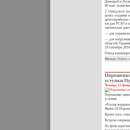
Донецкой и Луган
00 мин. (киевско
2. Отвод всех т
целях создания 
артиллерийских 
км для РСЗО и ш
тактических раке
— для украински
— для вооруженн
областей Украин
19 сентября 2014 
Отвод вышепере
Метки:
Минск
,
Порошенко
уступки П
Четверг, 12 февр
Порошенко заяви
условия.
«Россия выдвига
Франс-24 Пороше
Кроме того, глав
Встреча «норман
Но фоне перегов