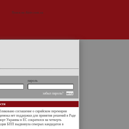
пароль
забыл пароль?
ости
ликовано соглашение о сирийском перемирии
енюка нет поддержки для принятия решений в Раде
орт Украины в ЕС сократился на четверть
кция БПП выдвинула семерых кандидатов в