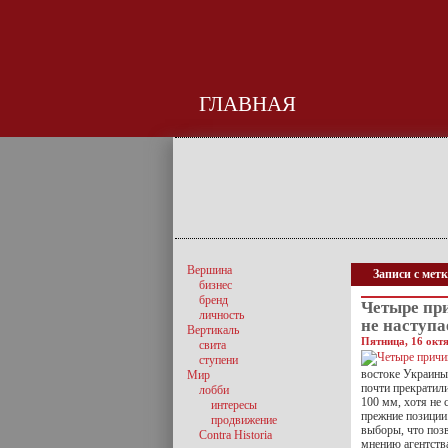
ГЛАВНАЯ
Вершина
Записи с мет
бизнес
бренд
Четыре пр
личность
не наступа
Вертикаль
Пятница, 16 октя
свита
ступени
востоке Украины
Мир
почти прекратил
лобби
100 мм, хотя не
интересы
прежние позиции
продвижение
выборы, что поз
Contra Historia
мнению агентства