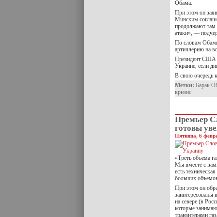
Обама.
При этом он заяв
Минским соглаше
продолжают там 
атаки», — подче
По словам Обамы
артиллерию на в
Президент США 
Украине, если д
В свою очередь 
Метки:
Барак О
кризис
Премьер Сл
готовы уве
Пятница, 6 февра
«Треть объема га
Мы вместе с вами
есть техническая
больших объемов
При этом он обр
заинтересованы в
на севере (в Рос
которые занимаю
транзитерами газ