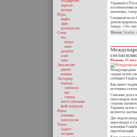
государство
Украиной и Росс
зеркало
возобновлении по
тренды
аналитики, говор
Игры
Специалисты из 
мифы
демонстрировать
офис
Запада. «Это свя
руководство
Метки:
Stratfor
,
Стена
ева
вверх
вниз
Междунаро
доспехи
согласили
клан
тени
Вторник, 25 авгу
Эксклюзив
диалог
Международные к
мнение
страны путем сп
сообщает Financi
Экстерьер
бомонд
Как пишет издан
синчилло
источника газеты
арт
Списание долга 
глянец
переговоров меж
место обитания
стороны пытаютс
фейс контроль
Украины путем с
Наука
являются частные
генетика
Две недели назад
психология
переговорах в С
Техно
компании Frankl
гаджет
еврооблигаций.
экстрим