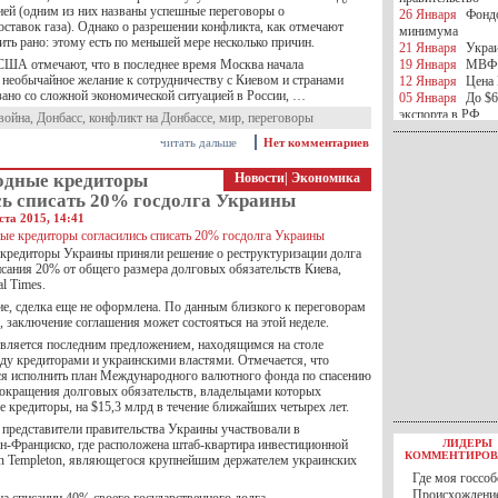
ией (одним из них названы успешные переговоры о
26 Января
Фондо
ставок газа). Однако о разрешении конфликта, как отмечают
минимума
ить рано: этому есть по меньшей мере несколько причин.
21 Января
Украи
США отмечают, что в последнее время Москва начала
19 Января
МВФ 
 необычайное желание к сотрудничеству с Киевом и странами
12 Января
Цена 
зано со сложной экономической ситуацией в России, …
05 Января
До $6
экспорта в РФ
война
,
Донбасс
,
конфликт на Донбассе
,
мир
,
переговоры
05 Января
Киев
читать дальше
Нет комментариев
миротворческой 
05 Января
Герма
дные кредиторы
Новости
|
Экономика
Ирана
сь списать 20% госдолга Украины
04 Января
Саудо
отношения с Ира
ста 2015, 14:41
25 Декабря
ВР п
в 2016 году
редиторы Украины приняли решение о реструктуризации долга
14 Декабря
Егип
исания 20% от общего размера долговых обязательств Киева,
российского лайн
al Times.
10 Декабря
ЦБ К
ие, сделка еще не оформлена. По данным близкого к переговорам
минимума
, заключение соглашения может состояться на этой неделе.
07 Декабря
Поро
является последним предложением, находящимся на столе
ИГИЛ
ду кредиторами и украинскими властями. Отмечается, что
07 Декабря
Ущер
я исполнить план Международного валютного фонда по спасению
05 Декабря
32 ч
окращения долговых обязательств, владельцами которых
в Каспийском мо
 кредиторы, на $15,3 млрд в течение ближайших четырех лет.
01 Декабря
Юань
 представители правительства Украины участвовали в
30 Ноября
С 1 д
ан-Франциско, где расположена штаб-квартира инвестиционной
ЛИДЕРЫ
30 Ноября
Росс
КОММЕНТИРОВ
in Templeton, являющегося крупнейшим держателем украинских
27 Ноября
РФ о
Где моя госсоб
27 Ноября
ВВП 
Происхождение