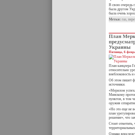
В свою очередь г
была другом Укра
была очень хоро
Метки:
газ
,
пер
План Мерк
предусмат
Украины
Пятница, 6 февра
План канцлера Г
относительно ур
внеблоковость и
Об этом пишет фр
источники.
«Мерилом успеха
Минскому проток
пунктов, в том 
оружия сепарати
«Но это еще не 
план урегулиров
решение», что з
Стоит отметить, 
территориальных,
Однако впоследс