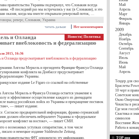
Июнь
Май
лава правительства Украины подчеркнул, что Словакия всегда
ины. «В последний раз мы встречались у вас (в Словакии), и это
Апрель
шая оказия, когда мы вместе открывали реверсный поток, …
Март
Февраль
еговоры
,
реверс
,
Словакия
,
Украина
Январь
читать дальше
Нет комментариев
2009
Декабрь
ель и Олланда
Новости
|
Политика
Ноябрь
ривает внеблоковость и федерализацию
Октябрь
Сентябрь
Август
ля 2015, 16:36
Июль
Июнь
Май
ермании Ангелы Меркель и президента Франции Франсуа Олланда
Апрель
егулирования конфликта на Донбассе предусматривает
 федерализацию Украины.
Тендер для сво
анцузское издание Le Figaro со ссылкой на собственные
Браслеты Power
10 черт и пра
 Ангелы Меркель и Франсуа Олланда остается уважение к
Советские конц
олу и эффективное осуществление каждого из двенадцати
Окно Овертона.
числе вывод российских войск из Украины и прекращение поставок
Чекисты в ряса
стам», — пишет издание.
Где моя госсоб
все. Согласно предварительной информации, франко-германский
Свастика и зна
ания должен обеспечить нейтралитет Украины и «федеральное
символов
аморозит конфликт на востоке», — пишет СМИ.
Восстание Жел
что о возможных уступках сепаратистам, в том числе
Работа в коман
 писало и немецкое издание Süddeutsche Zeitung.
твии правительство ФРГ опровергло эту информацию.
TOP дня