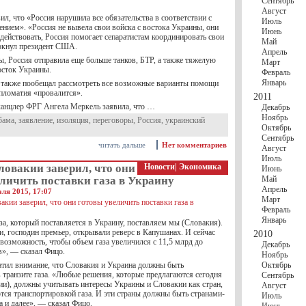
Сентябрь
Август
ил, что «Россия нарушила все обязательства в соответствии с
Июль
нием». «Россия не вывела свои войска с востока Украины, они
Июнь
действовать, Россия помогает сепаратистам координировать свои
Май
ркнул президент США.
Апрель
, Россия отправила еще больше танков, БТР, а также тяжелую
Март
осток Украины.
Февраль
Январь
также пообещал рассмотреть все возможные варианты помощи
ипломатия «провалится».
2011
канцлер ФРГ Ангела Меркель заявила, что …
Декабрь
Ноябрь
бама
,
заявление
,
изоляция
,
переговоры
,
Россия
,
украинский
Октябрь
Сентябрь
читать дальше
Нет комментариев
Август
Июль
овакии заверил, что они
Новости
|
Экономика
Июнь
личить поставки газа в Украину
Май
Апрель
ля 2015, 17:07
Март
Февраль
Январь
за, который поставляется в Украину, поставляем мы (Словакия).
, господин премьер, открывали реверс в Капушанах. И сейчас
2010
 возможность, чтобы объем газа увеличился с 11,5 млрд до
Декабрь
», — сказал Фицо.
Ноябрь
атил внимание, что Словакия и Украина должны быть
Октябрь
 транзите газа. «Любые решения, которые предлагаются сегодня
Сентябрь
сии), должны учитывать интересы Украины и Словакии как стран,
Август
тся транспортировкой газа. И эти страны должны быть странами-
Июль
а и далее», — сказал Фицо.