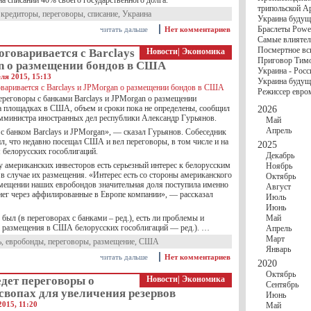
на списании 40% своего государственного долга.
госбюджете
трипольской А
27 Ноября
Украи
,
кредиторы
,
переговоры
,
списание
,
Украина
Украина будущ
Турции
Браслеты Power
читать дальше
Нет комментариев
17 Ноября
Сред
Самые влиятел
шестилетнего ми
Посмертное вс
оговаривается с Barclays
Новости
|
Экономика
16 Ноября
​Пут
Приговор Тимо
13 Ноября
Цена 
n о размещении бондов в США
Украина - Росс
10 Ноября
Круп
ля 2015, 15:13
Украина будуще
10 Ноября
Штайн
Режиссер евро
особом статусе Д
переговоры с банками Barclays и JPMorgan о размещении
03 Ноября
Мина
а площадках в США, объем и сроки пока не определены, сообщил
2026
министра иностранных дел республики Александр Гурьянов.
Май
Апрель
с банком Barclays и JPMorgan», — сказал Гурьянов. Собеседник
л, что недавно посещал США и вел переговоры, в том числе и на
2025
 белорусских гособлигаций.
Декабрь
у американских инвесторов есть серьезный интерес к белорусским
Ноябрь
в случае их размещения. «Интерес есть со стороны американского
Октябрь
змещении наших евробондов значительная доля поступила именно
Август
нег через аффилированные в Европе компании», — рассказал
Июль
Июнь
был (в переговорах с банками – ред.), есть ли проблемы и
Май
я размещения в США белорусских гособлигаций — ред.). …
Апрель
Март
ь
,
евробонды
,
переговоры
,
размещение
,
США
Январь
читать дальше
Нет комментариев
2020
Октябрь
дет переговоры о
Новости
|
Экономика
Сентябрь
свопах для увеличения резервов
Июнь
2015, 11:20
Май