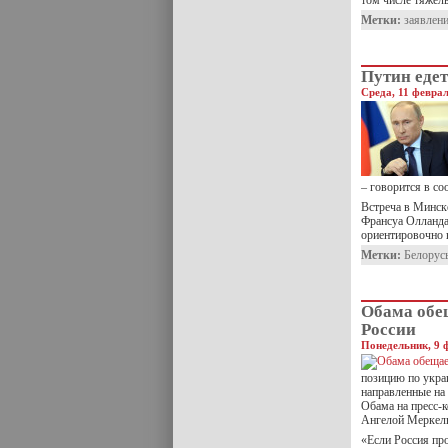
том числе тяжел
Метки:
заявлен
Путин едет
Среда, 11 феврал
– говорится в со
Встреча в Минск
Франсуа Олланда
ориентировочно 
Метки:
Белорус
Обама обе
России
Понедельник, 9 
позицию по укра
направленные на
Обама на пресс-
Ангелой Меркел
«Если Россия пр