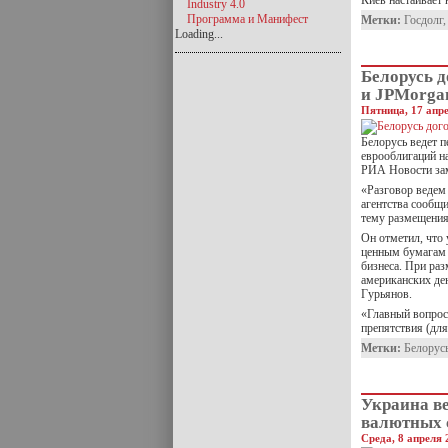
Киев настаивает 
Industry 4.0
Программа и Манифест
Метки:
Госдолг
Loading...
Белорусь д
и JPMorga
Пятница, 17 апре
Белорусь ведет 
еврооблигаций н
РИА Новости зам
«Разговор ведем 
агентства сообщи
тему размещения
Он отметил, что 
ценным бумагам 
бизнеса. При ра
американских де
Гурьянов.
«Главный вопрос 
препятствия (дл
Метки:
Белорус
Украина ве
валютных 
Среда, 8 апреля 