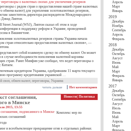
Апрель
ереговоры с рядом стран о предоставлении нашей стране валютных
Март
го обмена валют) для укрепления золотовалютных резервов,
Январь
стам заместитель директора-распорядителя Международного
2019
 Дэвид Липтон.
Декабрь
l Street Journal (WSJ), Липтон сказал об этом в ходе
Ноябрь
онференции в поддержку реформ в Украине, проведенной
Сентябрь
рсона в Вашингтоне.
Апрель
новления золотовалютных резервов страны Украина начала
Февраль
дом стран относительно предоставления валютных свопов», —
2018
птона.
Декабрь
редставляет собой взаимную сделку по обмену валют. Он может
Октябрь
н в случае необходимости пополнения валютной корзины
Август
их стран. Ранее Минфин уже сообщал, что ведет переговоры о
Июнь
с Китаем.
Май
лючевым кредитором Украины, одобрившим 11 марта текущего
Март
нюю программу кредитования украинской …
Февраль
Январь
й своп
,
обмен валют
,
переговоры
,
Украина
2017
читать дальше
Нет комментариев
Декабрь
Октябрь
кст соглашения,
Новости
|
Политика
Сентябрь
ого в Минске
Август
аля 2015, 13:55
Июль
Комплекс мер по
Июнь
ских соглашений
Май
Апрель
 года
Март
ьное и всеобъемлющее прекращение огня в отдельных районах
Февраль