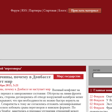
Форум
|
RSS
|
Партнеры
|
Стартовая
|
Блоги
|
Прислать материал
кой ‘переговоры’
логин
ичины, почему в Донбассе
Мир
|
государство
ет мир
бря 2015, 5:21
Военный конфликт на
Главные нов
 перешел в замороженное состояние. Обстрелы на линии фронта
22 Февраля
Опуб
ись, стороны договорились об отводе вооружений калибром менее
08 Февраля
У Яц
 скрывают, что при необходимости их можно быстро вернуть на
. Сепаратисты к тому же согласились отложить запланированные
02 Февраля
Эксп
волило избежать срыва переговоров в минском формате. По
01 Февраля
Фра
 Stratfor, наметились и признаки улучшения отношений между
правительство