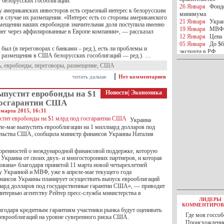
 белорусских гособлигаций.
26 Января
Фондо
у американских инвесторов есть серьезный интерес к белорусским
минимума
в случае их размещения. «Интерес есть со стороны американского
21 Января
Украи
змещении наших евробондов значительная доля поступила именно
19 Января
МВФ 
нег через аффилированные в Европе компании», — рассказал
12 Января
Цена 
05 Января
До $6
был (в переговорах с банками – ред.), есть ли проблемы и
экспорта в РФ
я размещения в США белорусских гособлигаций — ред.). …
05 Января
Киев
ь
,
евробонды
,
переговоры
,
размещение
,
США
миротворческой 
05 Января
Герма
читать дальше
Нет комментариев
Ирана
04 Января
Саудо
ыпустит евробонды на $1
Новости
|
Экономика
отношения с Ира
госгарантии США
25 Декабря
ВР п
 марта 2015, 16:31
в 2016 году
14 Декабря
Егип
Украина
российского лайн
еле-мае выпустить еврооблигации на 1 миллиард долларов под
ельства США, сообщила министр финансов Украины Наталия
10 Декабря
ЦБ К
минимума
07 Декабря
Поро
оренностей о международной финансовой поддержке, которую
ИГИЛ
Украина от своих двух- и многосторонних партнеров, и которая
07 Декабря
Ущер
ована» благодаря принятой 11 марта новой четырехлетней
05 Декабря
32 ч
 Украиной и МВФ, уже в апреле-мае текущего года
нансов Украины планирует осуществить выпуск еврооблигаций
в Каспийском мо
ард долларов под государственные гарантии США», — приводит
01 Декабря
Юань
интервью агентству Рейтер пресс-служба министерства в
30 Ноября
С 1 д
ЛИДЕРЫ
30 Ноября
Росс
КОММЕНТИРОВ
27 Ноября
РФ о
лагодаря кредитным гарантиям участники рынка будут оценивать
Где моя госсоб
27 Ноября
ВВП 
 еврооблигаций на уровне суверенного риска США.
Происхождение