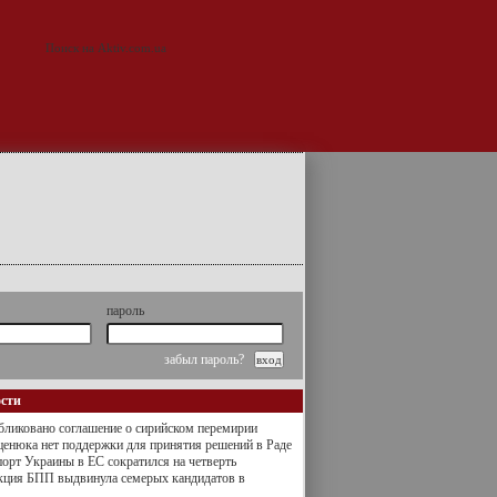
пароль
забыл пароль?
ости
ликовано соглашение о сирийском перемирии
енюка нет поддержки для принятия решений в Раде
орт Украины в ЕС сократился на четверть
кция БПП выдвинула семерых кандидатов в