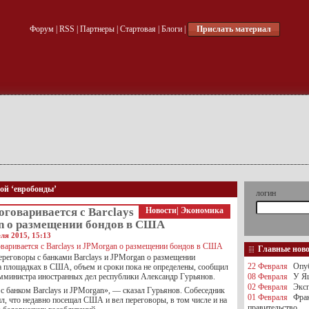
Форум
|
RSS
|
Партнеры
|
Стартовая
|
Блоги
|
Прислать материал
кой ‘евробонды’
логин
оговаривается с Barclays
Новости
|
Экономика
n о размещении бондов в США
ля 2015, 15:13
Главные нов
переговоры с банками Barclays и JPMorgan о размещении
22 Февраля
Опуб
а площадках в США, объем и сроки пока не определены, сообщил
министра иностранных дел республики Александр Гурьянов.
08 Февраля
У Яц
02 Февраля
Эксп
с банком Barclays и JPMorgan», — сказал Гурьянов. Собеседник
01 Февраля
Фра
л, что недавно посещал США и вел переговоры, в том числе и на
правительство