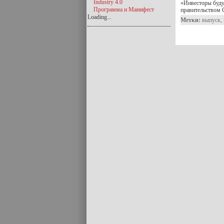
Industry 4.0
«Инвесторы будут
Программа и Манифест
правительством
Loading...
Метки:
выпуск
,