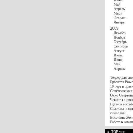
Июнь
Май
Апрель
Март
Февраль
Январь
2009
Декабрь
Ноябрь
Октябрь
Сентябрь
Август
Июль
Июнь
Май
Апрель
Тендер для сво
Браслеты Power
10 черт и пра
Советские конц
Окно Овертона.
Чекисты в ряса
Где моя госсоб
Свастика и зна
символов
Восстание Жел
Работа в коман
TOP дня