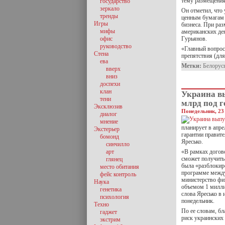
тему размещения
государство
зеркало
Он отметил, что 
тренды
ценным бумагам 
Игры
бизнеса. При ра
мифы
американских де
офис
Гурьянов.
руководство
«Главный вопрос 
Стена
препятствия (дл
ева
Метки:
Белорус
вверх
вниз
доспехи
клан
Украина в
тени
млрд под 
Эксклюзив
Понедельник, 23
диалог
мнение
планирует в апр
Экстерьер
гарантии правит
бомонд
Яресько.
синчилло
арт
«В рамках догов
сможет получить 
глянец
была «разблокир
место обитания
программе между
фейс контроль
министерство фи
Наука
объемом 1 милли
генетика
слова Яресько в 
психология
понедельник.
Техно
По ее словам, б
гаджет
риск украинских
экстрим