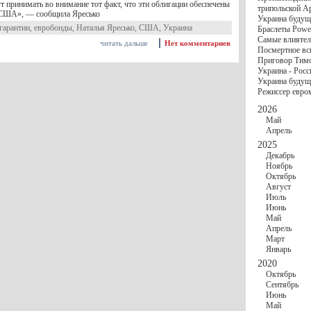
госбюджете
 принимать во внимание тот факт, что эти облигации обеспечены
трипольской А
27 Ноября
Украи
 США», — сообщила Яресько
Украина будущ
Турции
гарантии
,
евробонды
,
Наталья Яресько
,
США
,
Украина
Браслеты Power
17 Ноября
Сред
Самые влиятел
шестилетнего ми
читать дальше
Нет комментариев
Посмертное вс
16 Ноября
​Пут
Приговор Тимо
13 Ноября
Цена 
Украина - Росс
10 Ноября
Круп
Украина будуще
10 Ноября
Штайн
Режиссер евро
особом статусе Д
03 Ноября
Мина
2026
Май
Апрель
2025
Декабрь
Ноябрь
Октябрь
Август
Июль
Июнь
Май
Апрель
Март
Январь
2020
Октябрь
Сентябрь
Июнь
Май