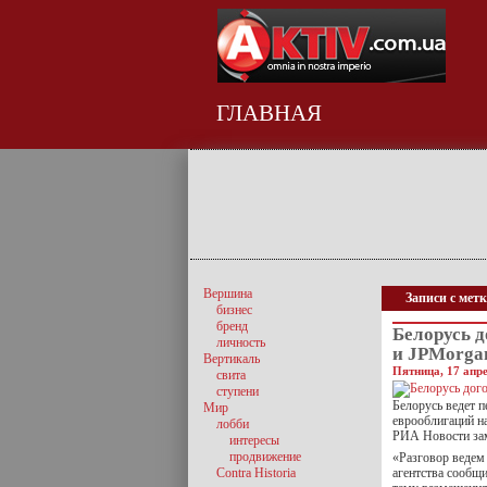
ГЛАВНАЯ
Вершина
Записи с мет
бизнес
бренд
Белорусь д
личность
и JPMorga
Вертикаль
Пятница, 17 апре
свита
ступени
Белорусь ведет 
Мир
еврооблигаций н
лобби
РИА Новости зам
интересы
продвижение
«Разговор ведем 
Contra Historia
агентства сообщи