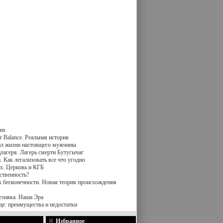
их
 Balance. Реальная история
вил жизни настоящего мужчины
лагеря. Лагерь смерти Бутугычаг
 Как легализовать все что угодно
х. Церковь и КГБ
ственность?
к бесконечности. Новая теория происхождения
езняка. Наша Эра
де: преимущества и недостатки
Избранное