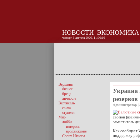
НОВОСТИ
ЭКОНОМИКА
четверг 6 августа 2026, 11:06:17
Вершина
бизнес
Украина 
бренд
резервов
личность
Вертикаль
Администратор | 
свита
ступени
свопов (взаимн
Мир
заместитель д
лобби
интересы
Как сообщает W
продвижение
поддержку реф
Contra Historia