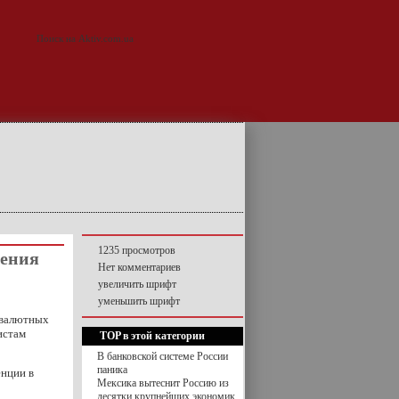
1235 просмотров
чения
Нет комментариев
увеличить шрифт
уменьшить шрифт
 валютных
истам
TOP в этой категории
В банковской системе России
паника
енции в
Мексика вытеснит Россию из
десятки крупнейших экономик