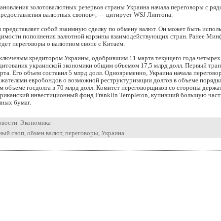
ановления золотовалютных резервов страны Украина начала переговоры с ряд
предоставления валютных свопов», — цитирует WSJ Липтона.
представляет собой взаимную сделку по обмену валют. Он может быть исполь
димости пополнения валютной корзины взаимодействующих стран. Ранее Мин
едет переговоры о валютном свопе с Китаем.
ключевым кредитором Украины, одобрившим 11 марта текущего года четыре
дитования украинской экономики общим объемом 17,5 млрд долл. Первый тра
рта. Его объем составил 5 млрд долл. Одновременно, Украина начала перегово
жателями евробондов о возможной реструктуризации долгов в объеме порядк
м объеме госдолга в 70 млрд долл. Комитет переговорщиков со стороны держа
ериканский инвестиционный фонд Franklin Templeton, купивший большую част
нных бумаг.
овости
|
Экономика
ный своп
,
обмен валют
,
переговоры
,
Украина