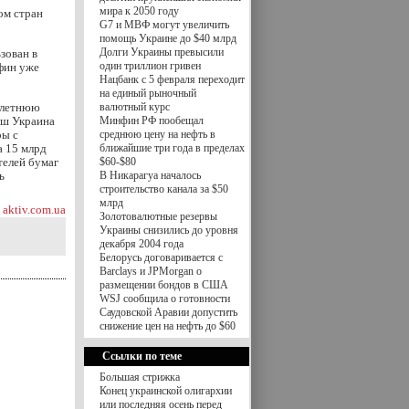
мира к 2050 году
ом стран
G7 и МВФ могут увеличить
помощь Украине до $40 млрд
Долги Украины превысили
зован в
один триллион гривен
фин уже
Нацбанк с 5 февраля переходит
на единый рыночный
хлетнюю
валютный курс
нш Украина
Минфин РФ пообещал
ры с
среднюю цену на нефть в
а 15 млрд
ближайшие три года в пределах
телей бумаг
$60-$80
ь
В Никарагуа началось
строительство канала за $50
млрд
aktiv.com.ua
Золотовалютные резервы
Украины снизились до уровня
декабря 2004 года
Белорусь договаривается с
Barclays и JPMorgan о
размещении бондов в США
WSJ сообщила о готовности
Саудовской Аравии допустить
снижение цен на нефть до $60
Ссылки по теме
Большая стрижка
Конец украинской олигархии
или последняя осень перед