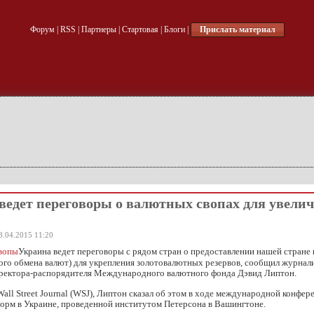
Форум
|
RSS
|
Партнеры
|
Стартовая
|
Блоги
|
Прислать материал
ведет переговоры о валютных свопах для увели
8.04.2015 11:20
Украина ведет переговоры с рядом стран о предоставлении нашей стране
ого обмена валют) для укрепления золотовалютных резервов, сообщил журнал
иректора-распорядителя Международного валютного фонда Дэвид Липтон.
all Street Journal (WSJ), Липтон сказал об этом в ходе международной конфер
орм в Украине, проведенной институтом Петерсона в Вашингтоне.