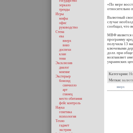
государство
«По мере восст
зеркало
относительно 
тренды
Игры
Валютный своп 
мифы
случае необхо
офис
сообщал, что в
руководство
Стена
МВФ является 
ева
программу кре
вверх
получила 13 ма
вниз
ключевыми дер
доспехи
долл. при обще
клан
возглавляет ам
тени
украинских це
Эксклюзив
диалог
мнение
Категории:
Н
Экстерьер
Метки:
валют
бомонд
синчилло
вверх
арт
глянец
место обитания
фейс контроль
Наука
генетика
психология
Техно
гаджет
экстрим